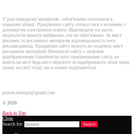
У разі передруку матеріалів - обов'язкове посилання в
першому абзаці. Працівники сайту спілкується з читачами з
допомогою електронної пошти. Відповідати на листи
журналісти можуть вибірково, але не обов'язково. За зміст
реклами та рекламних матеріалів відповідальність несе
рекламодавець. Працівнки сайту можуть не поділяти зміст
рекламних матеріалів Матеріали сайту є творчим
відображенням сприйняття світу працівниками сайту, не
мають на меті будь-кого образити та відображають лише нашу
дуику на світ, події, що в ньому відбуваються.
Контакти:
provse.ternopil@gmail.com
© 2026
Back to Top
Close
Search for:
Search