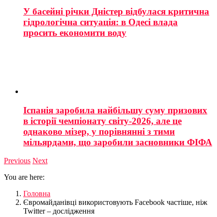
У басейні річки Дністер відбулася критична
гідрологічна ситуація: в Одесі влада
просить економити воду
Іспанія заробила найбільшу суму призових
в історії чемпіонату світу-2026, але це
однаково мізер, у порівнянні з тими
мільярдами, що заробили засновники ФІФА
Previous
Next
You are here:
Головна
Євромайданівці використовують Facebook частіше, ніж
Twitter – дослідження