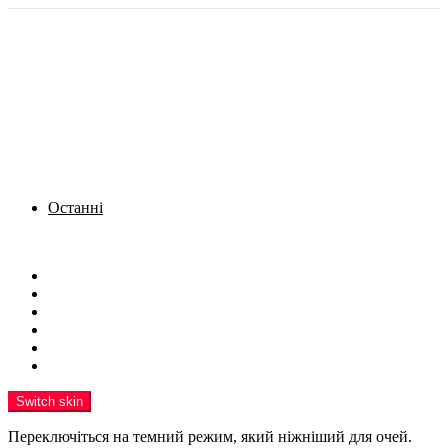
Останні
Menu
Новини
Політика
Кримінал
Фото
Надіслати новину
Реклама на сайті
Switch skin
Переключіться на темний режим, який ніжніший для очей.