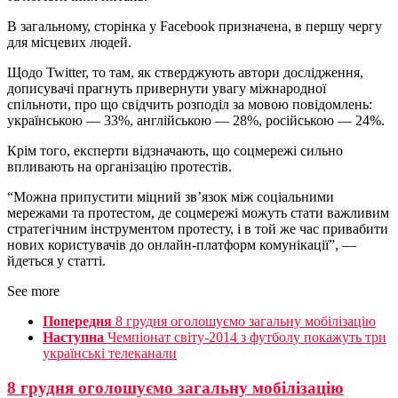
В загальному, сторінка у Facebook призначена, в першу чергу
для місцевих людей.
Щодо Twitter, то там, як стверджують автори дослідження,
дописувачі прагнуть привернути увагу міжнародної
спільноти, про що свідчить розподіл за мовою повідомлень:
українською — 33%, англійською — 28%, російською — 24%.
Крім того, експерти відзначають, що соцмережі сильно
впливають на організацію протестів.
“Можна припустити міцний зв’язок між соціальними
мережами та протестом, де соцмережі можуть стати важливим
стратегічним інструментом протесту, і в той же час привабити
нових користувачів до онлайн-платформ комунікації”, —
йдеться у статті.
See more
Попередня
8 грудня оголошуємо загальну мобілізацію
Наступна
Чемпіонат світу-2014 з футболу покажуть три
українські телеканали
8 грудня оголошуємо загальну мобілізацію