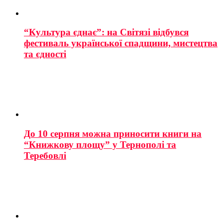
“Культура єднає”: на Світязі відбувся
фестиваль української спадщини, мистецтва
та єдності
До 10 серпня можна приносити книги на
“Книжкову площу” у Тернополі та
Теребовлі