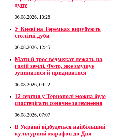
дупу
06.08.2026, 13:28
У Києві на Теремках вирубують
столітні дуби
06.08.2026, 12:45
Мати й троє ведмежат лежать на
голій землі. Фото, яке змушує
зупинитися й придивитися
06.08.2026, 09:22
12 серпня у Тернополі можна буде
спостерігати сонячне затемнення
06.08.2026, 07:07
В Україні відбудеться найбільший
культурний марафон до Дня