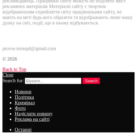
рекламодавець. Працівнки сайту можуть не поділяти зміст
рекламних матеріалів Матеріали сайту є творчим
відображенням сприйняття світу працівниками сайту, не
мають на меті будь-кого образити та відображають лише нашу
дуику на світ, події, що в ньому відбуваються.
Контакти:
provse.ternopil@gmail.com
© 2026
Back to Top
Close
Search for:
Search
Новини
Політика
Кримінал
Фото
Надіслати новину
Реклама на сайті
Останні