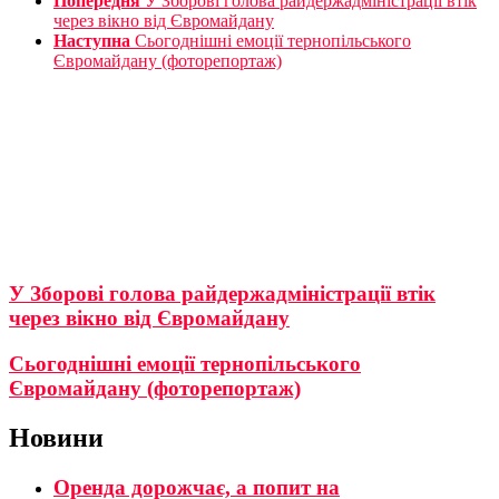
Попередня
У Зборові голова райдержадміністрації втік
через вікно від Євромайдану
Наступна
Сьогоднішні емоції тернопільського
Євромайдану (фоторепортаж)
У Зборові голова райдержадміністрації втік
через вікно від Євромайдану
Сьогоднішні емоції тернопільського
Євромайдану (фоторепортаж)
Новини
Оренда дорожчає, а попит на