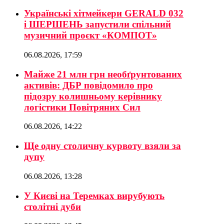
Українські хітмейкери GERALD 032
і ШЕРШЕНЬ запустили спільний
музичний проєкт «КОМПОТ»
06.08.2026, 17:59
Майже 21 млн грн необґрунтованих
активів: ДБР повідомило про
підозру колишньому керівнику
логістики Повітряних Сил
06.08.2026, 14:22
Ще одну столичну курвоту взяли за
дупу
06.08.2026, 13:28
У Києві на Теремках вирубують
столітні дуби