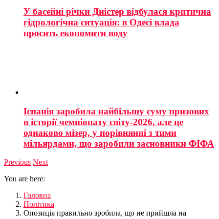
У басейні річки Дністер відбулася критична
гідрологічна ситуація: в Одесі влада
просить економити воду
Іспанія заробила найбільшу суму призових
в історії чемпіонату світу-2026, але це
однаково мізер, у порівнянні з тими
мільярдами, що заробили засновники ФІФА
Previous
Next
You are here:
Головна
Політика
Опозиція правильно зробила, що не прийшла на