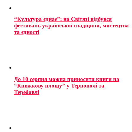
“Культура єднає”: на Світязі відбувся
фестиваль української спадщини, мистецтва
та єдності
До 10 серпня можна приносити книги на
“Книжкову площу” у Тернополі та
Теребовлі