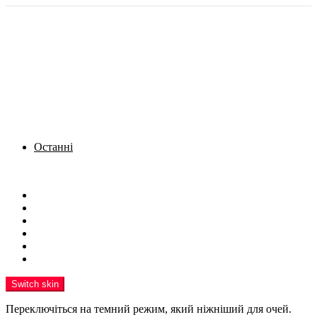
Останні
Menu
Новини
Політика
Кримінал
Фото
Надіслати новину
Реклама на сайті
Switch skin
Переключіться на темний режим, який ніжніший для очей.