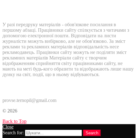
У разі передруку матеріалів - обов'язкове посилання в
першому абзаці. Працівники сайту спілкується з читачами з
допомогою електронної пошти. Відповідати на листи
журналісти можуть вибірково, але не обов'язково. За зміст
реклами та рекламних матеріалів відповідальність несе
рекламодавець. Працівнки сайту можуть не поділяти зміст
рекламних матеріалів Матеріали сайту є творчим
відображенням сприйняття світу працівниками сайту, не
мають на меті будь-кого образити та відображають лише нашу
дуику на світ, події, що в ньому відбуваються.
Контакти:
provse.ternopil@gmail.com
© 2026
Back to Top
Close
Search for:
Search