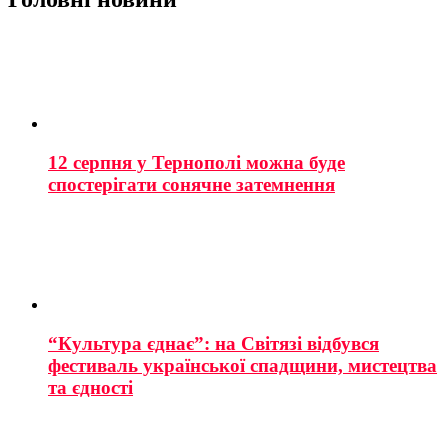
12 серпня у Тернополі можна буде
спостерігати сонячне затемнення
“Культура єднає”: на Світязі відбувся
фестиваль української спадщини, мистецтва
та єдності