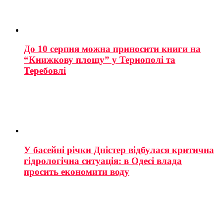
До 10 серпня можна приносити книги на
“Книжкову площу” у Тернополі та
Теребовлі
У басейні річки Дністер відбулася критична
гідрологічна ситуація: в Одесі влада
просить економити воду