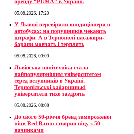
бренду “PUMA” в Україні.
05.08.2026, 17:20
У Львові перевірили кондиціонери в
автобусах: на порушників чекають
штрафи. А в Тернополі пасажири-
барани мовчать і терплять
05.08.2026, 09:09
Львівська політехніка стала
найпопулярнішим університетом
серед вступників в Україні.
Тернопільські хабарницькі
університети тихо заздрять
05.08.2026, 08:08
До свого 50-річчя бренд замороженої
піци Red Baron створив піцу з 50
начинками