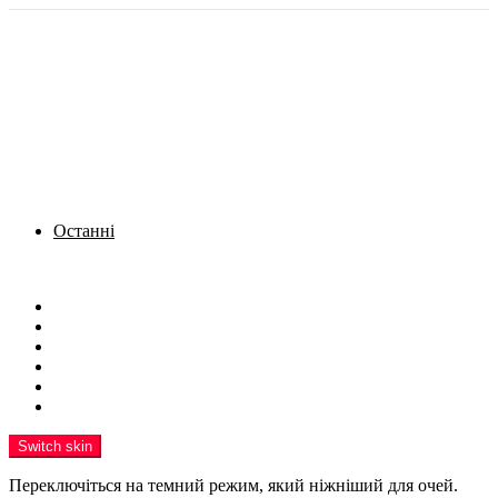
Останні
Menu
Новини
Політика
Кримінал
Фото
Надіслати новину
Реклама на сайті
Switch skin
Переключіться на темний режим, який ніжніший для очей.