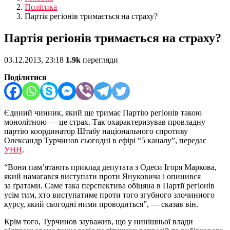
Політика
Партія регіонів тримається на страху?
Партія регіонів тримається на страху?
03.12.2013, 23:18
1.9k
перегляди
Поділитися
Єдиний чинник, який ще тримає Партію регіонів такою
монолітною — це страх. Так охарактеризував провладну
партію координатор Штабу національного спротиву
Олександр Турчинов сьогодні в ефірі “5 каналу”, передає
УНН
.
“Вони пам’ятають приклад депутата з Одеси Ігоря Маркова,
який намагався виступати проти Януковича і опинився
за ґратами. Саме така перспектива обіцяна в Партії регіонів
усім тим, хто виступатиме проти того згубного злочинного
курсу, який сьогодні ними проводиться”, — сказав він.
Крім того, Турчинов зауважив, що у нинішньої влади