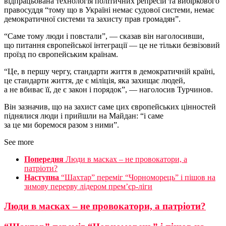
відпрацьована технологія політичних репресій та вибіркового
правосуддя “тому що в Україні немає судової системи, немає
демократичної системи та захисту прав громадян”.
“Саме тому люди і повстали”, — сказав він наголосивши,
що питання європейської інтеграції — це не тільки безвізовий
проїзд по європейським країнам.
“Це, в першу чергу, стандарти життя в демократичній країні,
це стандарти життя, де є міліція, яка захищає людей,
а не вбиває її, де є закон і порядок”, — наголосив Турчинов.
Він зазначив, що на захист саме цих європейських цінностей
піднялися люди і прийшли на Майдан: “і саме
за це ми боремося разом з ними”.
See more
Попередня
Люди в масках – не провокатори, а
патріоти?
Наступна
“Шахтар” переміг “Чорноморець” і пішов на
зимову перерву лідером прем’єр-ліги
Люди в масках – не провокатори, а патріоти?