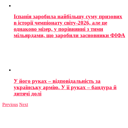
Іспанія заробила найбільшу суму призових
в історії чемпіонату світу-2026, але це
однаково мізер, у порівнянні з тими
мільярдами, що заробили засновники ФІФА
У його руках – відповідальність за
українську армію. У її руках – бандура й
дитячі долі
Previous
Next