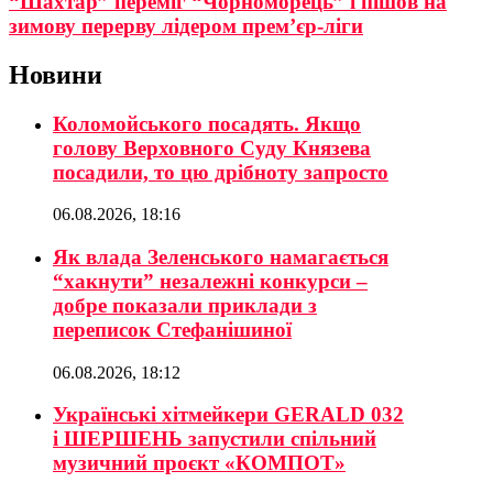
“Шахтар” переміг “Чорноморець” і пішов на
зимову перерву лідером прем’єр-ліги
Новини
Коломойського посадять. Якщо
голову Верховного Суду Князева
посадили, то цю дрібноту запросто
06.08.2026, 18:16
Як влада Зеленського намагається
“хакнути” незалежні конкурси –
добре показали приклади з
переписок Стефанішиної
06.08.2026, 18:12
Українські хітмейкери GERALD 032
і ШЕРШЕНЬ запустили спільний
музичний проєкт «КОМПОТ»