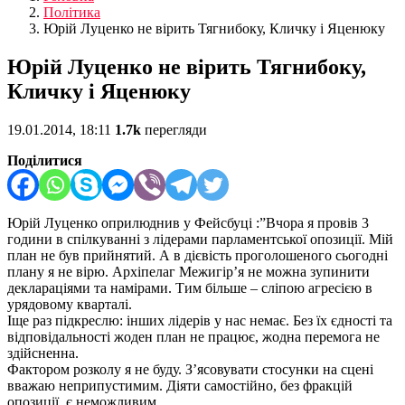
Політика
Юрій Луценко не вірить Тягнибоку, Кличку і Яценюку
Юрій Луценко не вірить Тягнибоку,
Кличку і Яценюку
19.01.2014, 18:11
1.7k
перегляди
Поділитися
Юрій Луценко оприлюднив у Фейсбуці :”Вчора я провів 3
години в спілкуванні з лідерами парламентської опозиції. Мій
план не був прийнятий. А в дієвість проголошеного сьогодні
плану я не вірю. Архіпелаг Межигір’я не можна зупинити
деклараціями та намірами. Тим більше – сліпою аг
ресією в
урядовому кварталі.
Іще раз підкреслю: інших лідерів у нас немає. Без їх єдності та
відповідальності жоден план не працює, жодна перемога не
здійсненна.
Фактором розколу я не буду. З’ясовувати стосунки на сцені
вважаю неприпустимим. Діяти самостійно, без фракцій
опозиції, є неможливим.