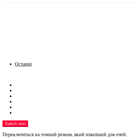
Останні
Menu
Новини
Політика
Кримінал
Фото
Надіслати новину
Реклама на сайті
Switch skin
Переключіться на темний режим, який ніжніший для очей.