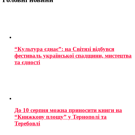
“Культура єднає”: на Світязі відбувся
фестиваль української спадщини, мистецтва
та єдності
До 10 серпня можна приносити книги на
“Книжкову площу” у Тернополі та
Теребовлі