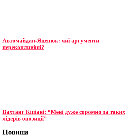
Автомайдан-Яценюк: чиї аргументи
переконливіші?
Вахтанг Кіпіані: “Мені дуже соромно за таких
лідерів опозиції”
Новини