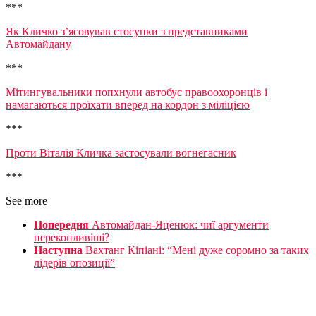
***
Як Кличко з’ясовував стосунки з представниками
Автомайдану
***
Мітингувальники попхнули автобус правоохоронців і
намагаються проїхати вперед на кордон з міліцією
***
Проти Віталія Кличка застосували вогнегасник
***
See more
Попередня
Автомайдан-Яценюк: чиї аргументи
переконливіші?
Наступна
Вахтанг Кіпіані: “Мені дуже соромно за таких
лідерів опозиції”