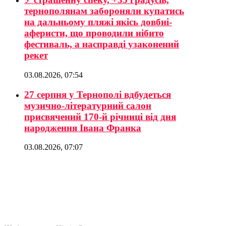
тернополянам забороняли купатись
на дальньому пляжі якісь довбні-
аферисти, що проводили нібито
фестиваль, а насправді узаконений
рекет
03.08.2026, 07:54
27 серпня у Тернополі вдбудеться
музично-літературний салон
присвячений 170-й річниці від дня
народження Івана Франка
03.08.2026, 07:07