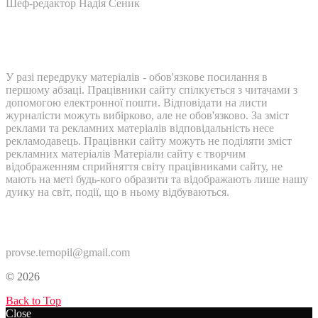
Шеф-редактор Надія Сеник
У разі передруку матеріалів - обов'язкове посилання в
першому абзаці. Працівники сайту спілкується з читачами з
допомогою електронної пошти. Відповідати на листи
журналісти можуть вибірково, але не обов'язково. За зміст
реклами та рекламних матеріалів відповідальність несе
рекламодавець. Працівнки сайту можуть не поділяти зміст
рекламних матеріалів Матеріали сайту є творчим
відображенням сприйняття світу працівниками сайту, не
мають на меті будь-кого образити та відображають лише нашу
дуику на світ, події, що в ньому відбуваються.
Контакти:
provse.ternopil@gmail.com
© 2026
Back to Top
Close