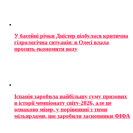
У басейні річки Дністер відбулася критична
гідрологічна ситуація: в Одесі влада
просить економити воду
Іспанія заробила найбільшу суму призових
в історії чемпіонату світу-2026, але це
однаково мізер, у порівнянні з тими
мільярдами, що заробили засновники ФІФА