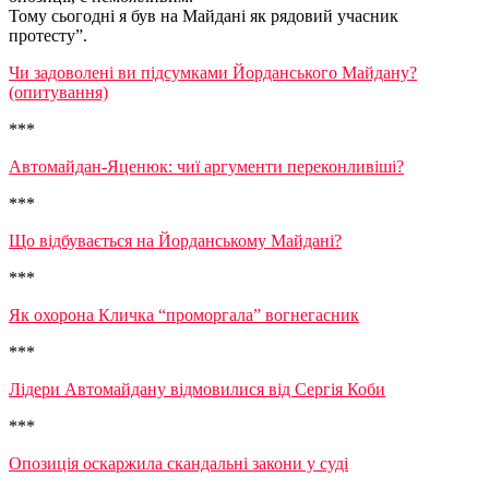
Тому сьогодні я був на Майдані як рядовий учасник
протесту”.
Чи задоволені ви підсумками Йорданського Майдану?
(опитування)
***
Автомайдан-Яценюк: чиї аргументи переконливіші?
***
Що відбувається на Йорданському Майдані?
***
Як охорона Кличка “проморгала” вогнегасник
***
Лідери Автомайдану відмовилися від Сергія Коби
***
Опозиція оскаржила скандальні закони у суді