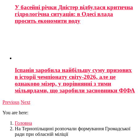
У басейні річки Дністер відбулася критична
гідрологічна ситуація: в Одесі влада
просить економити воду
Іспанія заробила найбільшу суму призових
в історії чемпіонату світу-2026, але це
однаково мізер, у порівнянні з тими
мільярдами, що заробили засновники ФІФА
Previous
Next
You are here:
Головна
На Тернопільщині розпочали формування Громадської
ради при обласній міліції