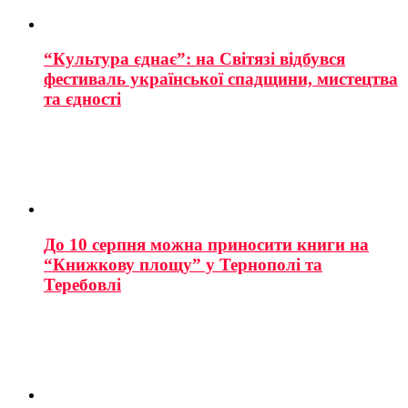
“Культура єднає”: на Світязі відбувся
фестиваль української спадщини, мистецтва
та єдності
До 10 серпня можна приносити книги на
“Книжкову площу” у Тернополі та
Теребовлі