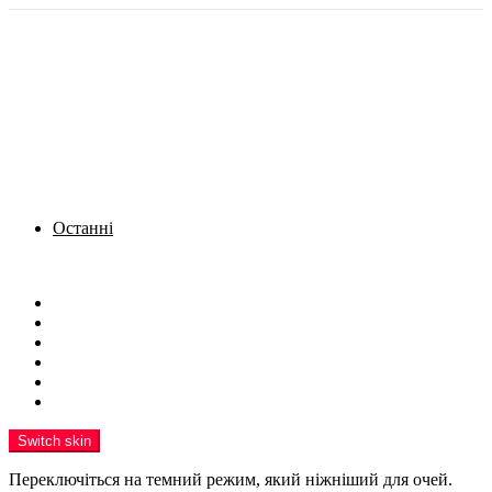
Останні
Menu
Новини
Політика
Кримінал
Фото
Надіслати новину
Реклама на сайті
Switch skin
Переключіться на темний режим, який ніжніший для очей.