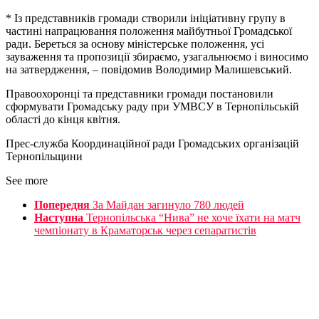
* Із представників громади створили ініціативну групу в
частині напрацювання положення майбутньої Громадської
ради. Береться за основу міністерське положення, усі
зауваження та пропозиції збираємо, узагальнюємо і виносимо
на затвердження, – повідомив Володимир Малишевський.
Правоохоронці та представники громади постановили
сформувати Громадську раду при УМВСУ в Тернопільській
області до кінця квітня.
Прес-служба Координаційної ради Громадських організацій
Тернопільщини
See more
Попередня
За Майдан загинуло 780 людей
Наступна
Тернопільська “Нива” не хоче їхати на матч
чемпіонату в Краматорськ через сепаратистів