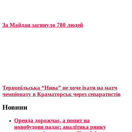
За Майдан загинуло 780 людей
Тернопільська “Нива” не хоче їхати на матч
чемпіонату в Краматорськ через сепаратистів
Новини
Оренда дорожчає, а попит на
новобудови падає: аналітика ринку