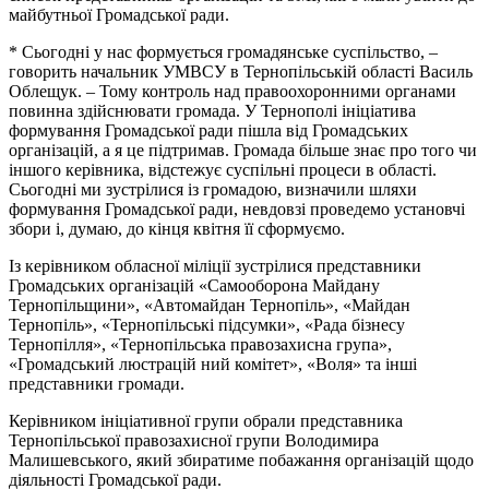
майбутньої Громадської ради.
* Сьогодні у нас формується громадянське суспільство, –
говорить начальник УМВСУ в Тернопільській області Василь
Облещук. – Тому контроль над правоохоронними органами
повинна здійснювати громада. У Тернополі ініціатива
формування Громадської ради пішла від Громадських
організацій, а я це підтримав. Громада більше знає про того чи
іншого керівника, відстежує суспільні процеси в області.
Сьогодні ми зустрілися із громадою, визначили шляхи
формування Громадської ради, невдовзі проведемо установчі
збори і, думаю, до кінця квітня її сформуємо.
Із керівником обласної міліції зустрілися представники
Громадських організацій «Самооборона Майдану
Тернопільщини», «Автомайдан Тернопіль», «Майдан
Тернопіль», «Тернопільські підсумки», «Рада бізнесу
Тернопілля», «Тернопільська правозахисна група»,
«Громадський люстрацій ний комітет», «Воля» та інші
представники громади.
Керівником ініціативної групи обрали представника
Тернопільської правозахисної групи Володимира
Малишевського, який збиратиме побажання організацій щодо
діяльності Громадської ради.