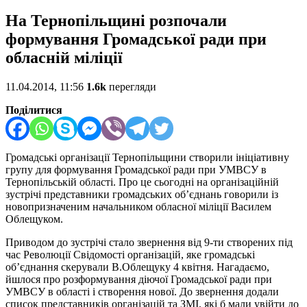
На Тернопільщині розпочали
формування Громадської ради при
обласній міліції
11.04.2014, 11:56
1.6k
перегляди
Поділитися
Громадські організації Тернопільщини створили ініціативну
групу для формування Громадської ради при УМВСУ в
Тернопільській області. Про це сьогодні на організаційній
зустрічі представники громадських об’єднань говорили із
новопризначеним начальником обласної міліції Василем
Облещуком.
Приводом до зустрічі стало звернення від 9-ти створених під
час Революції Свідомості організацій, яке громадські
об’єднання скерували В.Облещуку 4 квітня. Нагадаємо,
йшлося про розформування діючої Громадської ради при
УМВСУ в області і створення нової. До звернення додали
список представників організацій та ЗМІ, які б мали увійти до