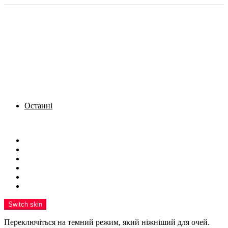
Останні
Menu
Новини
Політика
Кримінал
Фото
Надіслати новину
Реклама на сайті
Switch skin
Переключіться на темний режим, який ніжніший для очей.