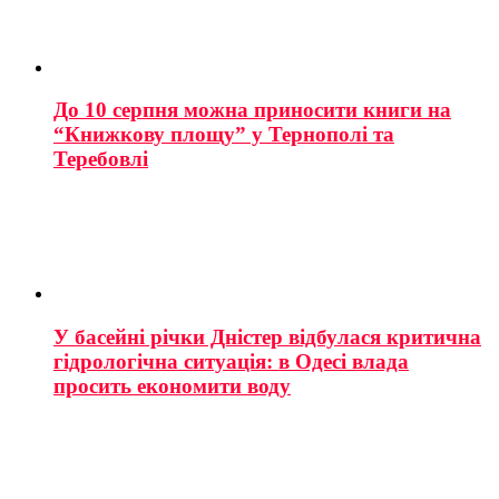
До 10 серпня можна приносити книги на
“Книжкову площу” у Тернополі та
Теребовлі
У басейні річки Дністер відбулася критична
гідрологічна ситуація: в Одесі влада
просить економити воду