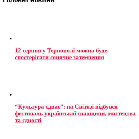
12 серпня у Тернополі можна буде
спостерігати сонячне затемнення
“Культура єднає”: на Світязі відбувся
фестиваль української спадщини, мистецтва
та єдності