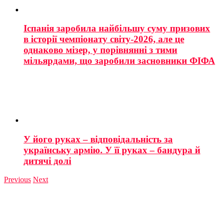
Іспанія заробила найбільшу суму призових
в історії чемпіонату світу-2026, але це
однаково мізер, у порівнянні з тими
мільярдами, що заробили засновники ФІФА
У його руках – відповідальність за
українську армію. У її руках – бандура й
дитячі долі
Previous
Next