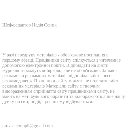
Шеф-редактор Надія Сеник
У разі передруку матеріалів - обов'язкове посилання в
першому абзаці. Працівники сайту спілкується з читачами з
допомогою електронної пошти. Відповідати на листи
журналісти можуть вибірково, але не обов'язково. За зміст
реклами та рекламних матеріалів відповідальність несе
рекламодавець. Працівнки сайту можуть не поділяти зміст
рекламних матеріалів Матеріали сайту є творчим
відображенням сприйняття світу працівниками сайту, не
мають на меті будь-кого образити та відображають лише нашу
дуику на світ, події, що в ньому відбуваються.
Контакти:
provse.ternopil@gmail.com