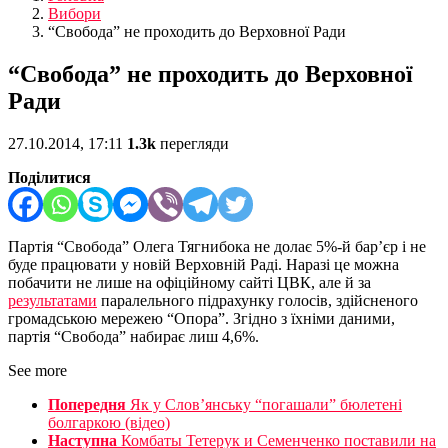
Вибори
“Свобода” не проходить до Верховної Ради
“Свобода” не проходить до Верховної
Ради
27.10.2014, 17:11
1.3k
перегляди
Поділитися
Партія “Свобода” Олега Тягнибока не долає 5%-й бар’єр і не
буде працювати у новій Верховній Раді. Наразі це можна
побачити не лише на офіційному сайті ЦВК, але й за
результатами
паралельного підрахунку голосів, здійсненого
громадською мережею “Опора”. Згідно з їхніми даними,
партія “Свобода” набирає лиш 4,6%.
See more
Попередня
Як у Слов’янську “погашали” бюлетені
болгаркою (відео)
Наступна
Комбаты Тетерук и Семенченко поставили на