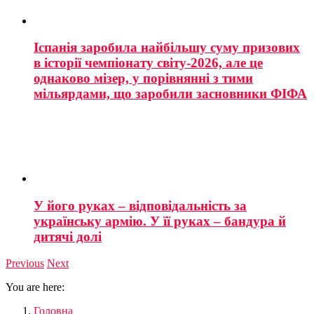
Іспанія заробила найбільшу суму призових
в історії чемпіонату світу-2026, але це
однаково мізер, у порівнянні з тими
мільярдами, що заробили засновники ФІФА
У його руках – відповідальність за
українську армію. У її руках – бандура й
дитячі долі
Previous
Next
You are here:
Головна