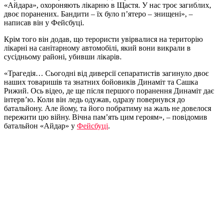
«Айдара», охороняють лікарню в Щастя. У нас троє загиблих,
двоє поранених. Бандити – їх було п’ятеро – знищені», –
написав він у Фейсбуці.
Крім того він додав, що терористи увірвалися на територію
лікарні на санітарному автомобілі, який вони викрали в
сусідньому районі, убивши лікарів.
«Трагедія… Сьогодні від диверсії сепаратистів загинуло двоє
наших товаришів та знатних бойовиків Динаміт та Сашка
Рижий. Ось відео, де ще після першого поранення Динаміт дає
інтерв’ю. Коли він ледь одужав, одразу повернувся до
батальйону. Але йому, та його побратиму на жаль не довелося
пережити цю війну. Вічна пам’ять цим героям», – повідомив
батальйон «Айдар» у
Фейсбуці
.