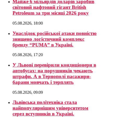
Майже 6 мільярдів доларів заробив
світовий нафтовий гігант British
Petroleum за три місяці 2026 року
05.08.2026, 18:00
Унаслідок російської атаки повністю
знищено логістичний комплекс
бренду “PUMA” в Україні.
05.08.2026, 17:20
У Львові перевірили кондиціонери в
автобусах: на порушників чекають
штрафи. А в Тернополі пасажири-
барани мовчать і терплять
05.08.2026, 09:09
Львівська політехніка стала
найпопулярнішим університетом
серед вступників в Україні.