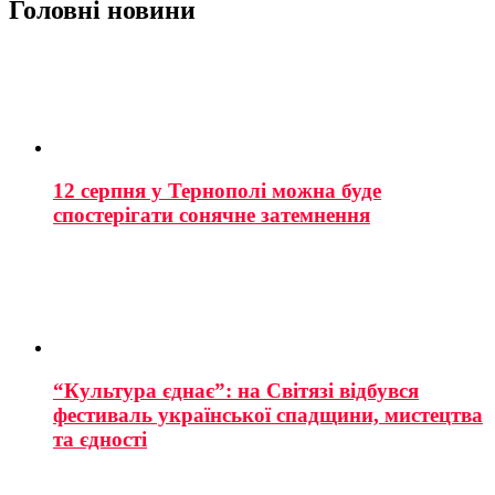
Головні новини
12 серпня у Тернополі можна буде
спостерігати сонячне затемнення
“Культура єднає”: на Світязі відбувся
фестиваль української спадщини, мистецтва
та єдності