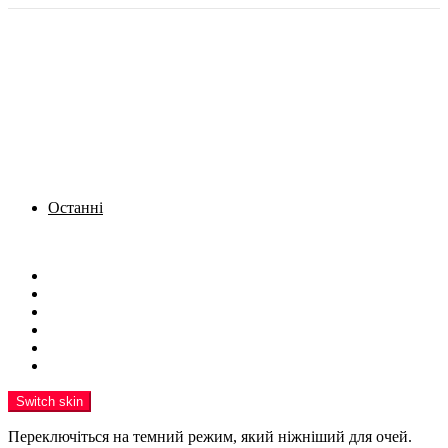
Останні
Menu
Новини
Політика
Кримінал
Фото
Надіслати новину
Реклама на сайті
Switch skin
Переключіться на темний режим, який ніжніший для очей.