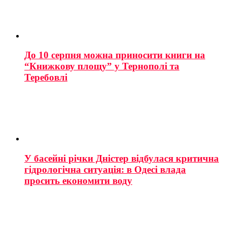
До 10 серпня можна приносити книги на
“Книжкову площу” у Тернополі та
Теребовлі
У басейні річки Дністер відбулася критична
гідрологічна ситуація: в Одесі влада
просить економити воду