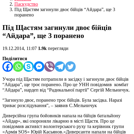
Паскудство
Під Щастям загинули двоє бійців “Айдара”, ще 3
поранено
Під Щастям загинули двоє бійців
“Айдара”, ще 3 поранено
19.12.2014, 11:07
1.9k
перегляди
Поділитися
Учора під Щастям потрапили в засідку і загинули двоє бійців
“Айдара”, ще троє поранено. Про це УНН повідомив комбат
“Айдара”, нардеп від “Радикальної партії” Сергій Мельничук.
“Загинуло двоє, поранено троє бійців. Була засідка. Наразі
триває розслідування”, – заявив С.Мельничук
Диверсійна група бойовиків напала на бійців батальйону
«Айдар», які охороняли лікарню в місті Щастя. Про це
повідомив активіст волонтерського руху та керівник групи
«Армія SOS» Юрій Касьянов.«Диверсанти напали на бійців