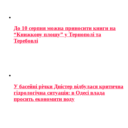
До 10 серпня можна приносити книги на
“Книжкову площу” у Тернополі та
Теребовлі
У басейні річки Дністер відбулася критична
гідрологічна ситуація: в Одесі влада
просить економити воду