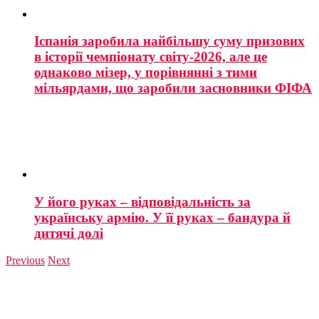
Іспанія заробила найбільшу суму призових
в історії чемпіонату світу-2026, але це
однаково мізер, у порівнянні з тими
мільярдами, що заробили засновники ФІФА
У його руках – відповідальність за
українську армію. У її руках – бандура й
дитячі долі
Previous
Next