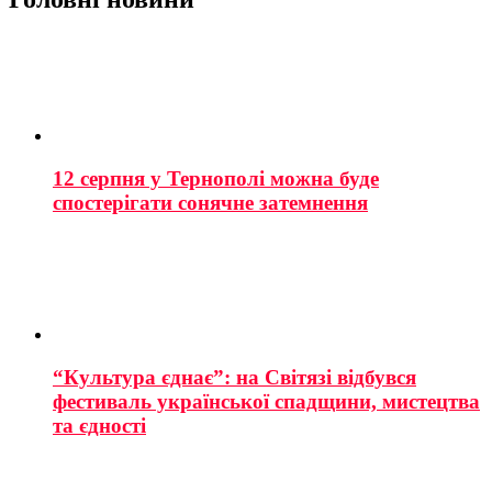
12 серпня у Тернополі можна буде
спостерігати сонячне затемнення
“Культура єднає”: на Світязі відбувся
фестиваль української спадщини, мистецтва
та єдності