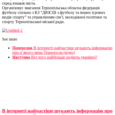
серед юнаків міста.
Організовує змагання Тернопільська обласна федерація
футболу спільно з КЗ “ДЮСШ з футболу та інших ігрових
видів спорту” та управлінням сім’ї, молодіжної політики та
спорту Тернопільської міської ради.
See more
Попередня
В інтернеті найчастіше шукають інформацію
про п’яного мера Тернополя (відео)
Наступна
Від чого найбільше радіють українці?
В інтернеті найчастіше шукають інформацію про