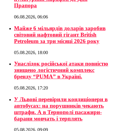
Прапора
06.08.2026, 06:06
Майже 6 мільярдів доларів заробив
світовий нафтовий гігант British
Petroleum за три місяці 2026 року
05.08.2026, 18:00
Унаслідок російської атаки повністю
знищено логістичний комплекс
бренду “PUMA” в Україні.
05.08.2026, 17:20
У Львові перевірили кондиціонери в
автобусах: на порушників чекають
штрафи. А в Тернополі пасажири-
барани мовчать і терплять
05.08.2026, 09:09