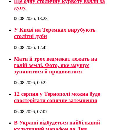
Ще одну столичну курвоту взяли за
дупу
06.08.2026, 13:28
У Києві на Теремках вирубують
столітні дуби
06.08.2026, 12:45
Мати й троє ведмежат лежать на
голій землі. Фото, яке змушує
зупинитися й придивитися
06.08.2026, 09:22
12 серпня у Тернополі можна буде
спостерігати сонячне затемнення
06.08.2026, 07:07
В Україні відбудеться найбільший
культурний марафон до Дня