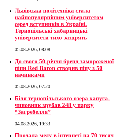
Львівська політехніка стала
найпопулярнішим університетом
серед вступників в Україні.
Тернопільські хабарницькі
університети тихо заздрять
05.08.2026, 08:08
До свого 50-річчя бренд замороженої
піци Red Baron створив піцу з 50
начинками
05.08.2026, 07:20
Біля тернопільського озера хапуга-
чиновник зрубав 248 у парку
“Загребелля”
04.08.2026, 19:33
Продала меду в інтернеті на 70 тисяч