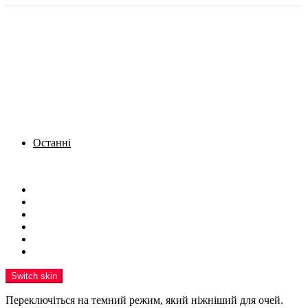
Останні
Menu
Новини
Політика
Кримінал
Фото
Надіслати новину
Реклама на сайті
Switch skin
Переключіться на темний режим, який ніжніший для очей.