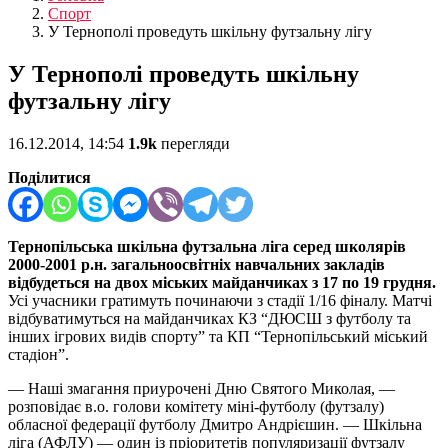
Спорт
У Тернополі проведуть шкільну футзальну лігу
У Тернополі проведуть шкільну
футзальну лігу
16.12.2014, 14:54
1.9k
перегляди
Поділитися
Тернопільська шкільна футзальна ліга серед школярів
2000-2001 р.н. загальноосвітніх навчальних закладів
відбудеться на двох міських майданчиках з 17 по 19 грудня.
Усі учасники гратимуть починаючи з стадії 1/
16
фіналу. Матчі
відбуватимуться на майданчиках КЗ “ДЮСШ з футболу та
інших ігрових видів спорту” та КП “Тернопільський міський
стадіон”.
—
Наші змагання приурочені Дню Святого Миколая, —
розповідає в.о. голови комітету міні-футболу (футзалу)
обласної федерації футболу Дмитро Андрієшин. — Шкільна
ліга (АФЛУ) — один із пріоритетів популяризації футзалу