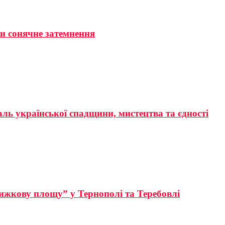
ти сонячне затемнення
аль української спадщини, мистецтва та єдності
ижкову площу” у Тернополі та Теребовлі