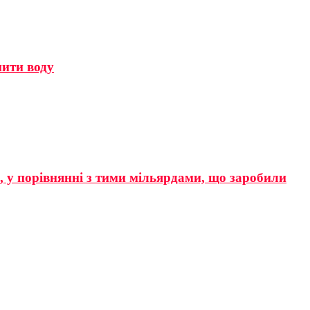
мити воду
р, у порівнянні з тими мільярдами, що заробили