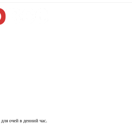
для очей в денний час.