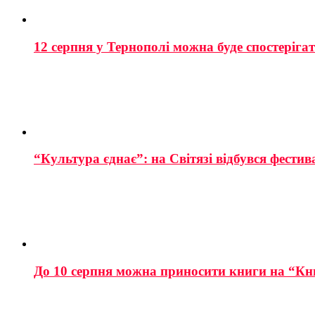
12 серпня у Тернополі можна буде спостеріга
“Культура єднає”: на Світязі відбувся фестив
До 10 серпня можна приносити книги на “Кн