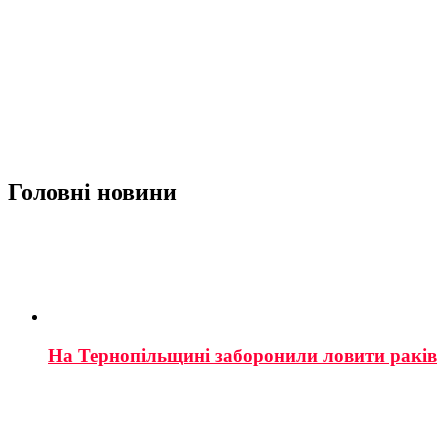
Головні новини
На Тернопільщині заборонили ловити раків