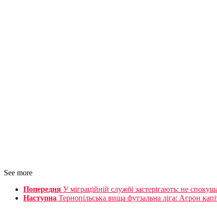
See more
Попередня
У міграційній службі застерігають: не споку
Наступна
Тернопільська вища футзальна ліга: Агрон кап