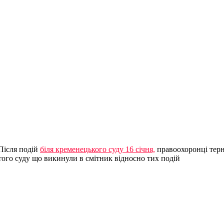
Після подій
біля кременецького суду 16 січня,
правоохоронці терн
того суду що викинули в смітник відносно тих подій