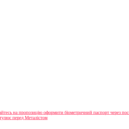
шайтесь на пропозицію оформити біометричний паспорт через пос
ітулює перед Металістом