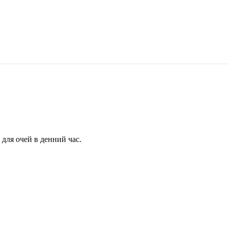
для очей в денний час.