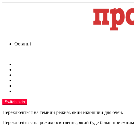
Останні
Menu
Новини
Політика
Кримінал
Фото
Надіслати новину
Реклама на сайті
Switch skin
Переключіться на темний режим, який ніжніший для очей.
Переключіться на режим освітлення, який буде більш приємним 
шукати