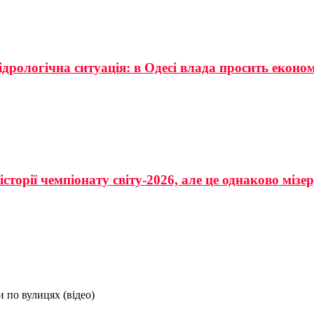
ідрологічна ситуація: в Одесі влада просить еконо
сторії чемпіонату світу-2026, але це однаково мізе
и по вулицях (відео)