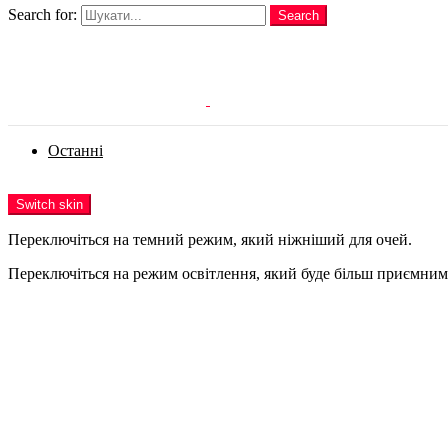
Search for:
Search
Login
Останні
Menu
Switch skin
Переключіться на темний режим, який ніжніший для очей.
Переключіться на режим освітлення, який буде більш приємним 
Login