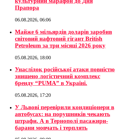
культурний марафон до Дня
Прапора
06.08.2026, 06:06
Майже 6 мільярдів доларів заробив
світовий нафтовий гігант British
Petroleum за три місяці 2026 року
05.08.2026, 18:00
Унаслідок російської атаки повністю
знищено логістичний комплекс
бренду “PUMA” в Україні.
05.08.2026, 17:20
У Львові перевірили кондиціонери в
автобусах: на порушників чекають
штрафи. А в Тернополі пасажири-
барани мовчать і терплять