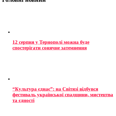
12 серпня у Тернополі можна буде
спостерігати сонячне затемнення
“Культура єднає”: на Світязі відбувся
фестиваль української спадщини, мистецтва
та єдності