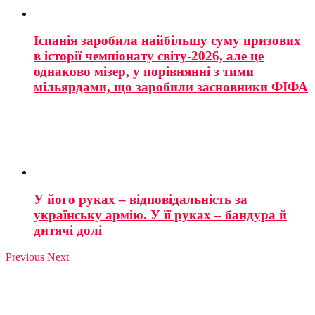
Іспанія заробила найбільшу суму призових
в історії чемпіонату світу-2026, але це
однаково мізер, у порівнянні з тими
мільярдами, що заробили засновники ФІФА
У його руках – відповідальність за
українську армію. У її руках – бандура й
дитячі долі
Previous
Next