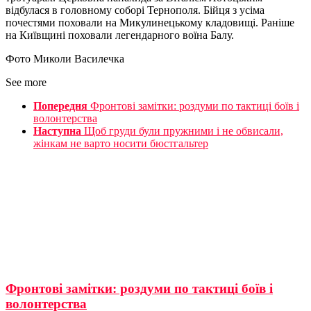
відбулася в головному соборі Тернополя. Бійця з усіма
почестями поховали на Микулинецькому кладовищі. Раніше
на Київщині поховали легендарного воїна Балу.
Фото Миколи Василечка
See more
Попередня
Фронтові замітки: роздуми по тактиці боïв і
волонтерства
Наступна
Щоб груди були пружними і не обвисали,
жінкам не варто носити бюстгальтер
Фронтові замітки: роздуми по тактиці боïв і
волонтерства