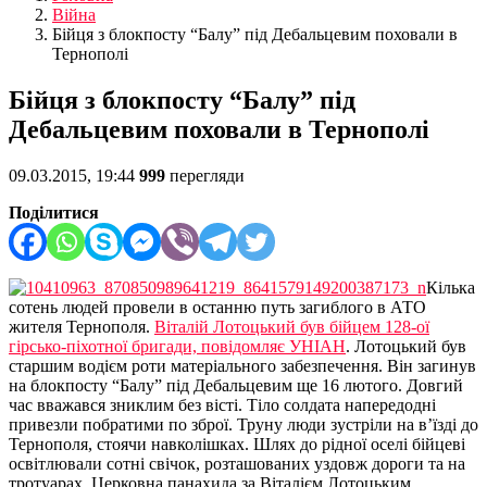
Війна
Бійця з блокпосту “Балу” під Дебальцевим поховали в
Тернополі
Бійця з блокпосту “Балу” під
Дебальцевим поховали в Тернополі
09.03.2015, 19:44
999
перегляди
Поділитися
Кілька
сотень людей провели в останню путь загиблого в АТО
жителя Тернополя.
Віталій Лотоцький був бійцем 128-ої
гірсько-піхотної бригади, повідомляє УНІАН
. Лотоцький був
старшим водієм роти матеріального забезпечення. Він загинув
на блокпосту “Балу” під Дебальцевим ще 16 лютого. Довгий
час вважався зниклим без вісті. Тіло солдата напередодні
привезли побратими по зброї. Труну люди зустріли на в’їзді до
Тернополя, стоячи навколішках. Шлях до рідної оселі бійцеві
освітлювали сотні свічок, розташованих уздовж дороги та на
тротуарах. Церковна панахида за Віталієм Лотоцьким