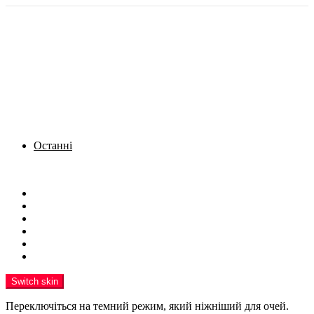
Останні
Menu
Новини
Політика
Кримінал
Фото
Надіслати новину
Реклама на сайті
Switch skin
Переключіться на темний режим, який ніжніший для очей.