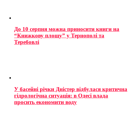
До 10 серпня можна приносити книги на
“Книжкову площу” у Тернополі та
Теребовлі
У басейні річки Дністер відбулася критична
гідрологічна ситуація: в Одесі влада
просить економити воду