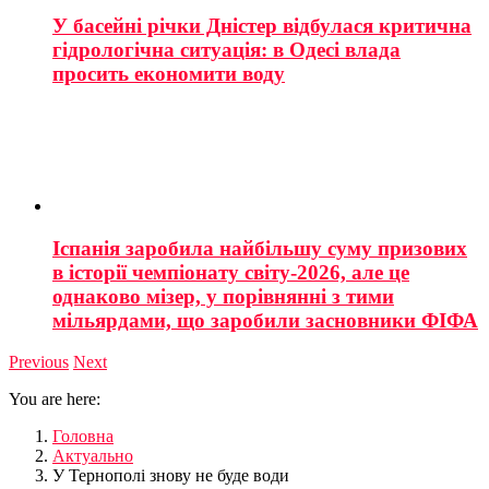
У басейні річки Дністер відбулася критична
гідрологічна ситуація: в Одесі влада
просить економити воду
Іспанія заробила найбільшу суму призових
в історії чемпіонату світу-2026, але це
однаково мізер, у порівнянні з тими
мільярдами, що заробили засновники ФІФА
Previous
Next
You are here:
Головна
Актуально
У Тернополі знову не буде води