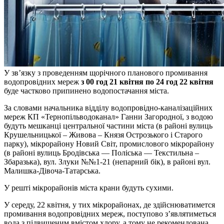
У зв’язку з проведенням щорічного планового промивання
водопровідних мереж
з 00 год 21 квітня по 24 год 22 квітня
буде частково припинено водопостачання міста.
За словами начальника відділу водопровідно-каналізаційних
мереж КП «Тернопільводоканал» Ганни Загородної, з водою
будуть мешканці центральної частини міста (в районі вулиць
Крушельницької – Живова – Князя Острозького і Старого
парку), мікрорайону Новий Св
іт, промислового мікрорайону
(в районі вулиць Бродівська — Поліська — Текстильна –
Збаразька), вул. Злуки №№1-21 (непарний бік), в районі вул.
Малишка-Дівоча-Татарська.
У решті мікрорайонів міста крани будуть сухими.
У середу, 22 квітня, у тих мікрорайонах, де здійснюватимется
промивання водопровідних мереж, поступово з’являтиметься
вода з підвищеним вмістом хлору, а тому не рекомендована