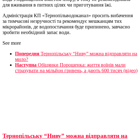
для вживання в питних цілях чи приготування їжі.
Адміністрація КП «Тернопільводоканал» просить вибачення
за тимчасові незручності та рекомендує мешканцям тих
мікрорайонів, де водопостачання буде припинено, завчасно
зробити необхідний запас води.
See more
Попередня
Тернопільську “Ниву” можна відправляти на
мило?
Наступна
Обіцянки Порошенка: життя воїнів мали
страхувати на мільйон гривень, а дають 600 тисяч (відео)
Тернопільську “Ниву” можна відправляти на