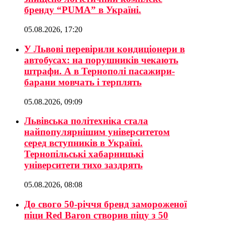
бренду “PUMA” в Україні.
05.08.2026, 17:20
У Львові перевірили кондиціонери в
автобусах: на порушників чекають
штрафи. А в Тернополі пасажири-
барани мовчать і терплять
05.08.2026, 09:09
Львівська політехніка стала
найпопулярнішим університетом
серед вступників в Україні.
Тернопільські хабарницькі
університети тихо заздрять
05.08.2026, 08:08
До свого 50-річчя бренд замороженої
піци Red Baron створив піцу з 50