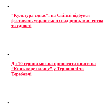
“Культура єднає”: на Світязі відбувся
фестиваль української спадщини, мистецтва
та єдності
До 10 серпня можна приносити книги на
“Книжкову площу” у Тернополі та
Теребовлі