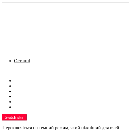
Останні
Menu
Новини
Політика
Кримінал
Фото
Надіслати новину
Реклама на сайті
Switch skin
Переключіться на темний режим, який ніжніший для очей.