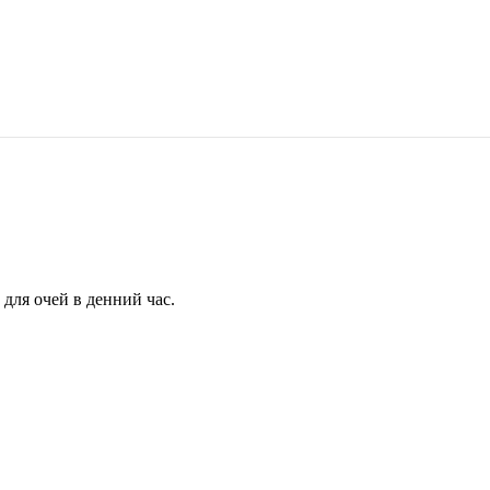
для очей в денний час.