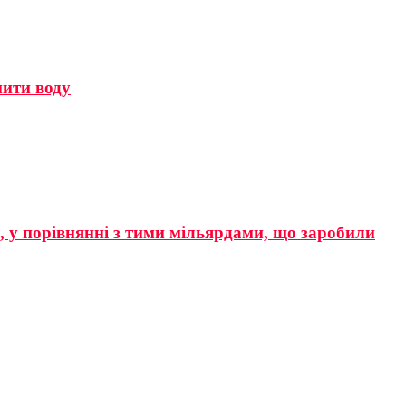
мити воду
р, у порівнянні з тими мільярдами, що заробили