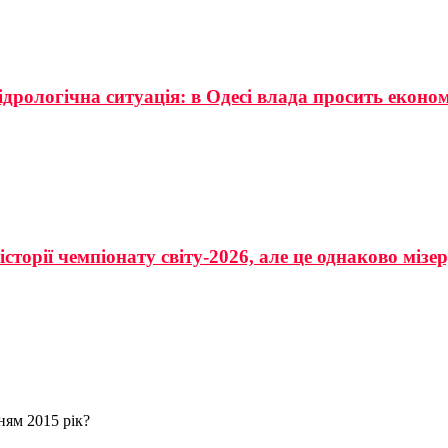
ідрологічна ситуація: в Одесі влада просить еконо
сторії чемпіонату світу-2026, але це однаково мізе
ням 2015 рік?