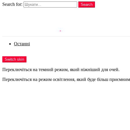
Search for:
Search
Login
Останні
Menu
Switch skin
Переключіться на темний режим, який ніжніший для очей.
Переключіться на режим освітлення, який буде більш приємним 
Login