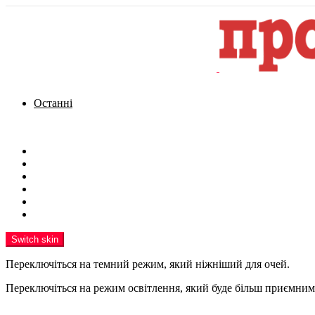
Останні
Menu
Новини
Політика
Кримінал
Фото
Надіслати новину
Реклама на сайті
Switch skin
Переключіться на темний режим, який ніжніший для очей.
Переключіться на режим освітлення, який буде більш приємним 
шукати