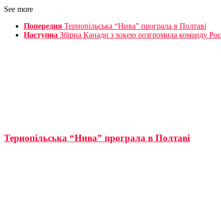
See more
Попередня
Тернопільська “Нива” програла в Полтаві
Наступна
Збірна Канади з хокею розгромила команду Росі
Тернопільська “Нива” програла в Полтаві