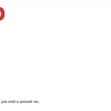
для очей в денний час.