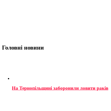
Головні новини
На Тернопільщині заборонили ловити раків