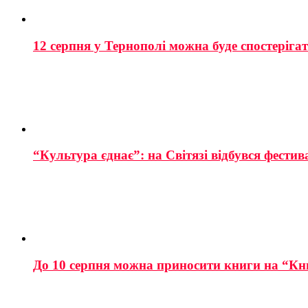
12 серпня у Тернополі можна буде спостеріга
“Культура єднає”: на Світязі відбувся фестив
До 10 серпня можна приносити книги на “Кн