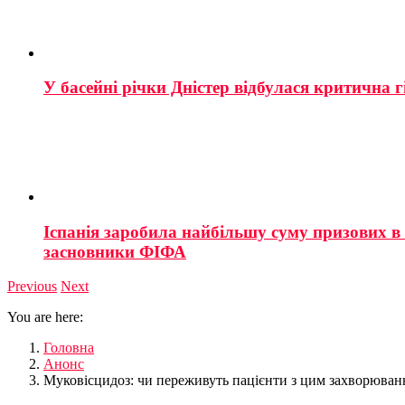
У басейні річки Дністер відбулася критична г
Іспанія заробила найбільшу суму призових в і
засновники ФІФА
Previous
Next
You are here:
Головна
Анонс
Муковісцидоз: чи переживуть пацієнти з цим захворюван