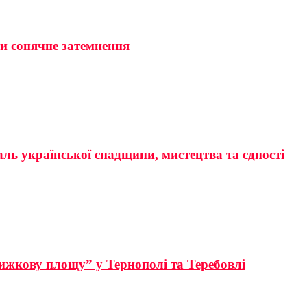
ти сонячне затемнення
аль української спадщини, мистецтва та єдності
ижкову площу” у Тернополі та Теребовлі