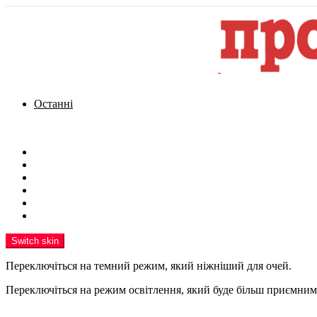
Останні
Menu
Новини
Політика
Кримінал
Фото
Надіслати новину
Реклама на сайті
Switch skin
Переключіться на темний режим, який ніжніший для очей.
Переключіться на режим освітлення, який буде більш приємним 
шукати