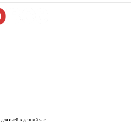
для очей в денний час.