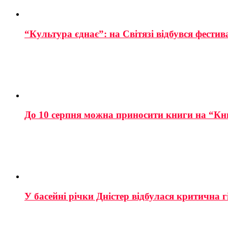
“Культура єднає”: на Світязі відбувся фестив
До 10 серпня можна приносити книги на “Кн
У басейні річки Дністер відбулася критична г