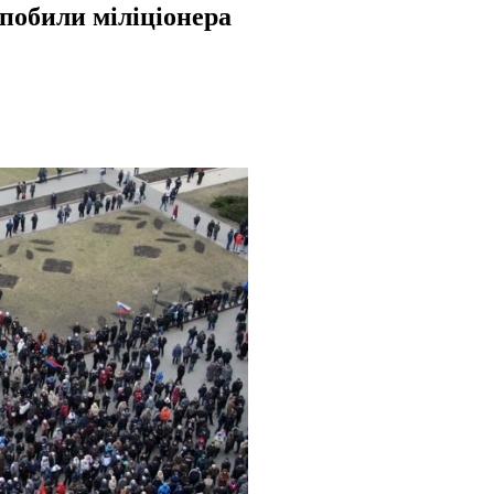
 побили міліціонера