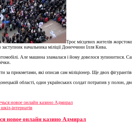
Троє місцевих жителів жорстоко 
в заступник начальника міліції Донеччини Ілля Кива.
втомобілі. Але машина зламалася і йому довелося зупинитися. Са
річки.
ти за прикметами, які описав сам міліціонер. Ще двох фігуранті
Донецькій області, один українських солдат потрапив у полон, дв
ечься новое онлайн казино Адмирал
 шкіл-інтернатів
ся новое онлайн казино Адмирал