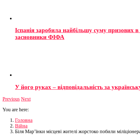
Іспанія заробила найбільшу суму призових в і
засновники ФІФА
У його руках – відповідальність за українську
Previous
Next
You are here:
Головна
Війна
Біля Мар’їнки місцеві жителі жорстоко побили міліціонер