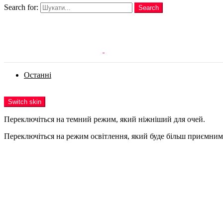
Search for:
Search
Login
Останні
Menu
Switch skin
Переключіться на темний режим, який ніжніший для очей.
Переключіться на режим освітлення, який буде більш приємним 
Login