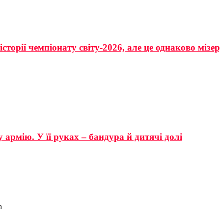
сторії чемпіонату світу-2026, але це однаково мізе
 армію. У її руках – бандура й дитячі долі
а