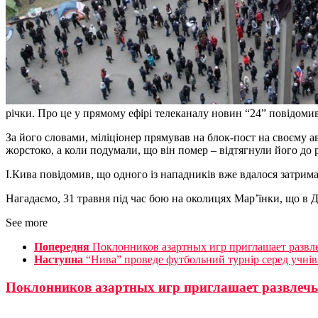
річки. Про це у прямому ефірі телеканалу новин “24” повідоми
За його словами, міліціонер прямував на блок-пост на своєму а
жорстоко, а коли подумали, що він помер – відтягнули його до 
І.Кива повідомив, що одного із нападників вже вдалося затрима
Нагадаємо, 31 травня під час бою на околицях Мар’їнки, що в 
See more
Попередня
Поклонников азартных игр приглашает развл
Наступна
“Нива” проведе футбольний турнір серед учнів
Поклонников азартных игр приглашает развлечь