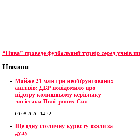
“Нива” проведе футбольний турнір серед учнів шк
Новини
Майже 21 млн грн необґрунтованих
активів: ДБР повідомило про
підозру колишньому керівнику
логістики Повітряних Сил
06.08.2026, 14:22
Ще одну столичну курвоту взяли за
дупу