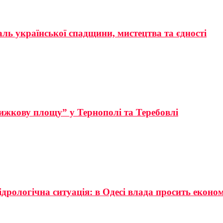
аль української спадщини, мистецтва та єдності
ижкову площу” у Тернополі та Теребовлі
ідрологічна ситуація: в Одесі влада просить еконо