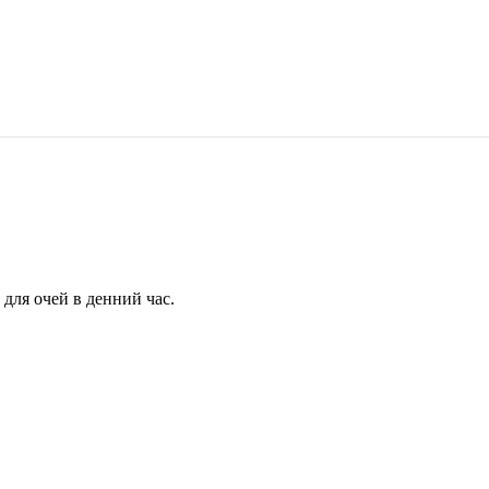
для очей в денний час.