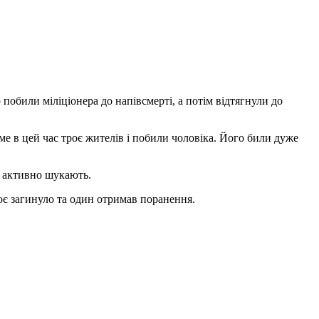
побили міліціонера до напівсмерті, а потім відтягнули до
ме в цей час троє жителів і побили чоловіка. Його били дуже
в активно шукають.
оє загинуло та один отримав поранення.