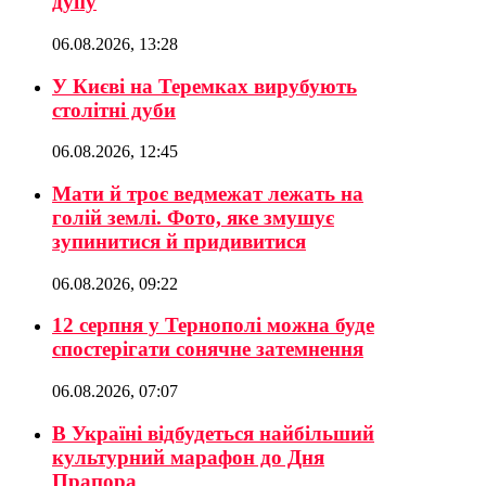
дупу
06.08.2026, 13:28
У Києві на Теремках вирубують
столітні дуби
06.08.2026, 12:45
Мати й троє ведмежат лежать на
голій землі. Фото, яке змушує
зупинитися й придивитися
06.08.2026, 09:22
12 серпня у Тернополі можна буде
спостерігати сонячне затемнення
06.08.2026, 07:07
В Україні відбудеться найбільший
культурний марафон до Дня
Прапора