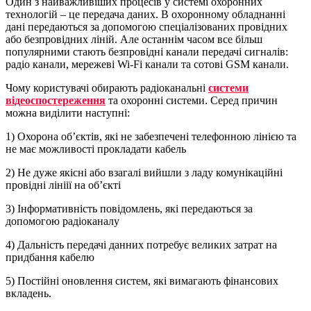
Один з найважливіших процесів у системі охоронних
технологій – це передача даних. В охоронному обладнанні
дані передаються за допомогою спеціалізованих провідних
або безпровідних ліній. Але останнім часом все більш
популярними стають безпровідні канали передачі сигналів:
радіо канали, мережеві Wi-Fi канали та сотові GSM канали.
Чому користувачі обирають радіоканальні
системи
відеоспостереження
та охоронні системи. Серед причин
можна виділити наступні:
1) Охорона об’єктів, які не забезпечені телефонною лінією та
не має можливості прокладати кабель
2) Не дуже якісні або взагалі вийшли з ладу комунікаційні
провідні лініії на об’єкті
3) Інформативність повідомлень, які передаються за
допомогою радіоканалу
4) Дальність передачі данних потребує великих затрат на
придбання кабелю
5) Постійні оновлення систем, які вимагають фінансових
вкладень.