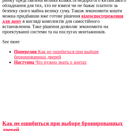
ринку представлена велика кількість недорогого китайського
обладнання для тих, хто не взмозі чи не бажає платити за
безпеку свого майна велику суму. Також зекономити кошти
можна придбавши вже готове рішення
відеоспостереження
для дому
в вигляді комплектів для самостійного
встановлення. Таке рішення дозволяє зекономити на
проектуванні системи та на послугах монтажників.
See more
Попередня
Как не ошибиться при выборе
бронированных дверей
Наступна
Что нужно знать о зонтах
Как не ошибиться при выборе бронированных
дверей