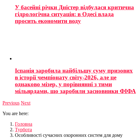
У басейні річки Дністер відбулася критична
гідрологічна ситуація: в Одесі влада
просить економити воду
Іспанія заробила найбільшу суму призових
в історії чемпіонату світу-2026, але це
однаково мізер, у порівнянні з тими
мільярдами, що заробили засновники ФІФА
Previous
Next
You are here:
Головна
Турбота
Особливості сучасних охоронних систем для дому