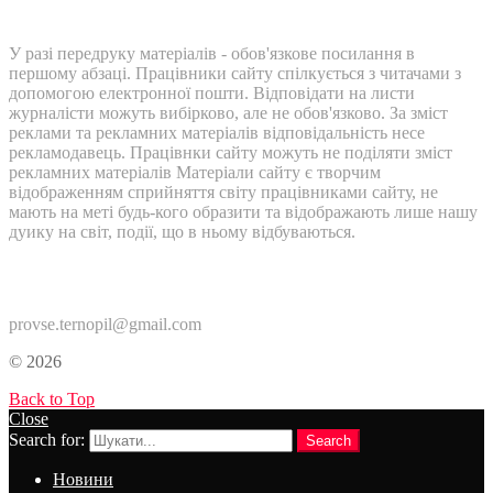
У разі передруку матеріалів - обов'язкове посилання в
першому абзаці. Працівники сайту спілкується з читачами з
допомогою електронної пошти. Відповідати на листи
журналісти можуть вибірково, але не обов'язково. За зміст
реклами та рекламних матеріалів відповідальність несе
рекламодавець. Працівнки сайту можуть не поділяти зміст
рекламних матеріалів Матеріали сайту є творчим
відображенням сприйняття світу працівниками сайту, не
мають на меті будь-кого образити та відображають лише нашу
дуику на світ, події, що в ньому відбуваються.
Контакти:
provse.ternopil@gmail.com
© 2026
Back to Top
Close
Search for:
Search
Новини