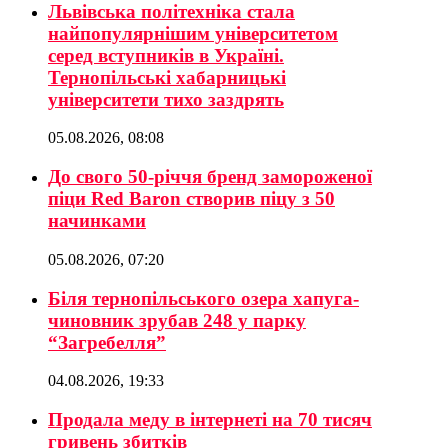
Львівська політехніка стала
найпопулярнішим університетом
серед вступників в Україні.
Тернопільські хабарницькі
університети тихо заздрять
05.08.2026, 08:08
До свого 50-річчя бренд замороженої
піци Red Baron створив піцу з 50
начинками
05.08.2026, 07:20
Біля тернопільського озера хапуга-
чиновник зрубав 248 у парку
“Загребелля”
04.08.2026, 19:33
Продала меду в інтернеті на 70 тисяч
гривень збитків