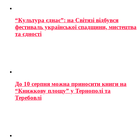
“Культура єднає”: на Світязі відбувся
фестиваль української спадщини, мистецтва
та єдності
До 10 серпня можна приносити книги на
“Книжкову площу” у Тернополі та
Теребовлі