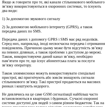
Якщо ж говорити про те, які канали стільникового мобільного
зв’язку використовуються в охоронних системах, то існують
два види:
1) За допомогою звукового сигналу
2) За допомогою мобільного інтернету (GPRS), а також
передача даних по SMS.
Передача даних з допомогу GPRS і SMS має ряд недоліків.
Серед них, наприклад, іноді несвоєчасна передача і отримання
повідомлень. Причиною цьому може бути відсутність зв’язку
на певних ділянках, а також проблеми з доступом до мережі.
Також, використовуючи даний канал зв’язку, необхідно
пам’ятати про те, що існує абонентська плата за послуги
зв’язку оператору.
Також зловмисники можуть використовувати спеціальні
пристрої, які пригнічують або зовсім знищують сигнали
стільникового зв’язку. Такі пристрої продаються на масових
ринках і коштують недорого.
Не дивлячись на це саме GSM сигналізації найбільш часто
встановлюються в квартирах і будинках. Сучасні охоронні
системи доступні для людей з самим різним бюджетом. Так на