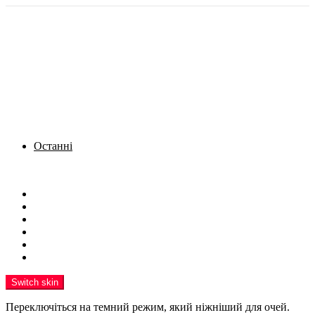
Останні
Menu
Новини
Політика
Кримінал
Фото
Надіслати новину
Реклама на сайті
Switch skin
Переключіться на темний режим, який ніжніший для очей.