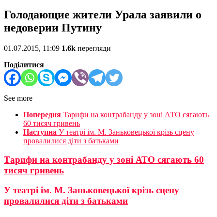
Голодающие жители Урала заявили о
недоверии Путину
01.07.2015, 11:09
1.6k
перегляди
Поділитися
See more
Попередня
Тарифи на контрабанду у зоні АТО сягають
60 тисяч гривень
Наступна
У театрі ім. М. Заньковецької крізь сцену
провалилися діти з батьками
Тарифи на контрабанду у зоні АТО сягають 60
тисяч гривень
У театрі ім. М. Заньковецької крізь сцену
провалилися діти з батьками