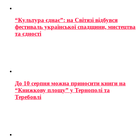
“Культура єднає”: на Світязі відбувся
фестиваль української спадщини, мистецтва
та єдності
До 10 серпня можна приносити книги на
“Книжкову площу” у Тернополі та
Теребовлі