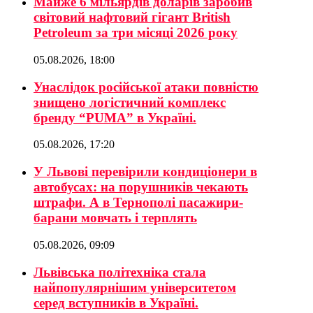
Майже 6 мільярдів доларів заробив
світовий нафтовий гігант British
Petroleum за три місяці 2026 року
05.08.2026, 18:00
Унаслідок російської атаки повністю
знищено логістичний комплекс
бренду “PUMA” в Україні.
05.08.2026, 17:20
У Львові перевірили кондиціонери в
автобусах: на порушників чекають
штрафи. А в Тернополі пасажири-
барани мовчать і терплять
05.08.2026, 09:09
Львівська політехніка стала
найпопулярнішим університетом
серед вступників в Україні.