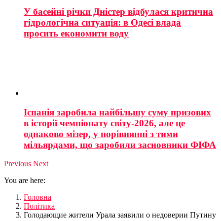
У басейні річки Дністер відбулася критична
гідрологічна ситуація: в Одесі влада
просить економити воду
Іспанія заробила найбільшу суму призових
в історії чемпіонату світу-2026, але це
однаково мізер, у порівнянні з тими
мільярдами, що заробили засновники ФІФА
Previous
Next
You are here:
Головна
Політика
Голодающие жители Урала заявили о недоверии Путину