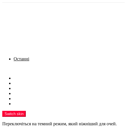
Останні
Menu
Новини
Політика
Кримінал
Фото
Надіслати новину
Реклама на сайті
Switch skin
Переключіться на темний режим, який ніжніший для очей.