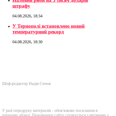
Наловив риби на 5 тисяч доларів
штрафу
04.08.2026, 18:34
У Тернополі встановлено новий
температурний рекорд
04.08.2026, 18:30
Шеф-редактор Надія Сеник
У разі передруку матеріалів - обов'язкове посилання в
першому абзаці. Працівники сайту спілкується з читачами з