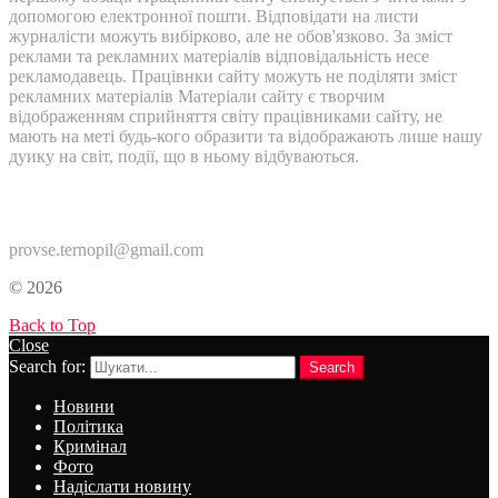
допомогою електронної пошти. Відповідати на листи
журналісти можуть вибірково, але не обов'язково. За зміст
реклами та рекламних матеріалів відповідальність несе
рекламодавець. Працівнки сайту можуть не поділяти зміст
рекламних матеріалів Матеріали сайту є творчим
відображенням сприйняття світу працівниками сайту, не
мають на меті будь-кого образити та відображають лише нашу
дуику на світ, події, що в ньому відбуваються.
Контакти:
provse.ternopil@gmail.com
© 2026
Back to Top
Close
Search for:
Search
Новини
Політика
Кримінал
Фото
Надіслати новину