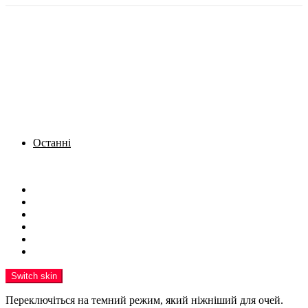
Останні
Menu
Новини
Політика
Кримінал
Фото
Надіслати новину
Реклама на сайті
Switch skin
Переключіться на темний режим, який ніжніший для очей.