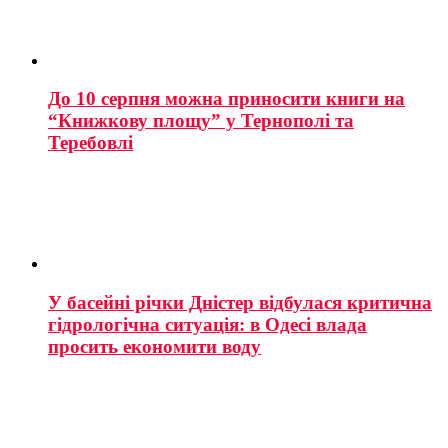
До 10 серпня можна приносити книги на
“Книжкову площу” у Тернополі та
Теребовлі
У басейні річки Дністер відбулася критична
гідрологічна ситуація: в Одесі влада
просить економити воду