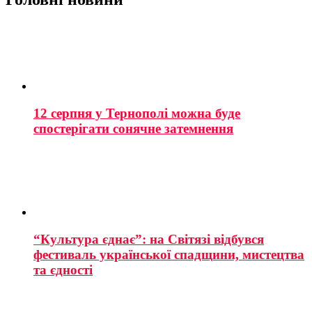
12 серпня у Тернополі можна буде
спостерігати сонячне затемнення
“Культура єднає”: на Світязі відбувся
фестиваль української спадщини, мистецтва
та єдності