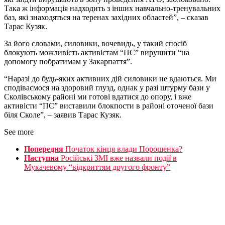
Така ж інформація надходить з інших навчально-тренувальних
баз, які знаходяться на теренах західних областей”, – сказав
Тарас Кузяк.
За його словами, силовики, вочевидь, у такий спосіб
блокують можливість активістам “ПС” вирушити “на
допомогу побратимам у Закарпаття”.
“Наразі до будь-яких активних дій силовики не вдаються. Ми
сподіваємося на здоровий глузд, однак у разі штурму бази у
Сколівському районі ми готові вдатися до опору, і вже
активісти “ПС” виставили блокпости в районі оточеної бази
біля Сколе”, – заявив Тарас Кузяк.
See more
Попередня
Початок кінця влади Порошенка?
Наступна
Російські ЗМІ вже назвали події в
Мукачевому “відкриттям другого фронту”