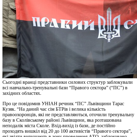
Сьогодні вранці представники силових структур заблокували
всі навчально-тренувальні бази “Правого сектора” (“ПС”) в
західних областях.
Про це повідомив УНІАН речник “ПС” Львівщини Тарас
Кузяк. “На даний час сім БТРів і велика кількість
правоохоронців, які не представляються, оточили тренувальну
базу в Сколівському районі Львівщини, яка розташована
неподалік міста Сколе. Вхід-вихід із бази, де постійно
проходять вишкіл від 20 до 100 активістів “Правого сектора”,
які звідти вирушають в зону проведення АТО, заблоковано.