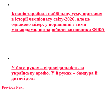
Іспанія заробила найбільшу суму призових
в історії чемпіонату світу-2026, але це
однаково мізер, у порівнянні з тими
мільярдами, що заробили засновники ФІФА
У його руках – відповідальність за
українську армію. У її руках – бандура й
дитячі долі
Previous
Next