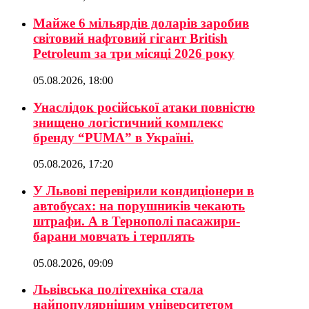
Майже 6 мільярдів доларів заробив
світовий нафтовий гігант British
Petroleum за три місяці 2026 року
05.08.2026, 18:00
Унаслідок російської атаки повністю
знищено логістичний комплекс
бренду “PUMA” в Україні.
05.08.2026, 17:20
У Львові перевірили кондиціонери в
автобусах: на порушників чекають
штрафи. А в Тернополі пасажири-
барани мовчать і терплять
05.08.2026, 09:09
Львівська політехніка стала
найпопулярнішим університетом