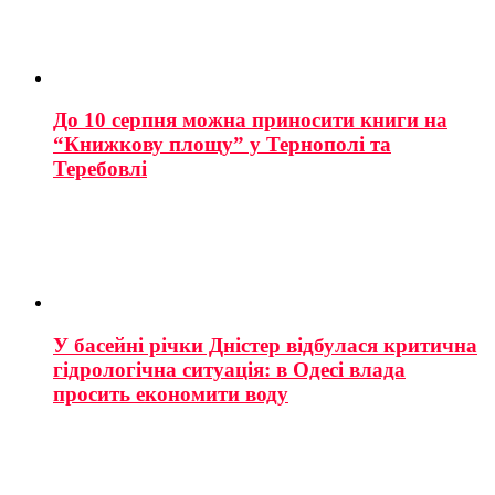
До 10 серпня можна приносити книги на
“Книжкову площу” у Тернополі та
Теребовлі
У басейні річки Дністер відбулася критична
гідрологічна ситуація: в Одесі влада
просить економити воду