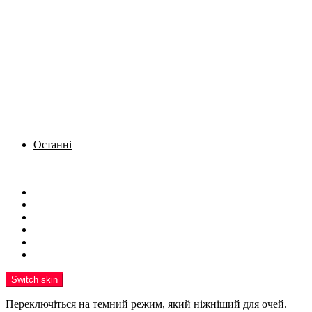
Останні
Menu
Новини
Політика
Кримінал
Фото
Надіслати новину
Реклама на сайті
Switch skin
Переключіться на темний режим, який ніжніший для очей.