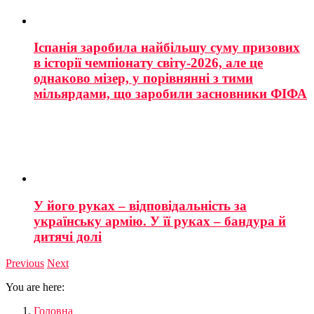
Іспанія заробила найбільшу суму призових
в історії чемпіонату світу-2026, але це
однаково мізер, у порівнянні з тими
мільярдами, що заробили засновники ФІФА
У його руках – відповідальність за
українську армію. У її руках – бандура й
дитячі долі
Previous
Next
You are here:
Головна