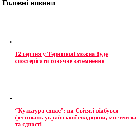
Головні новини
12 серпня у Тернополі можна буде
спостерігати сонячне затемнення
“Культура єднає”: на Світязі відбувся
фестиваль української спадщини, мистецтва
та єдності