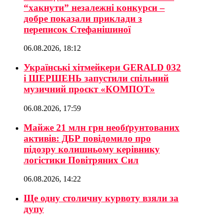
“хакнути” незалежні конкурси –
добре показали приклади з
переписок Стефанішиної
06.08.2026, 18:12
Українські хітмейкери GERALD 032
і ШЕРШЕНЬ запустили спільний
музичний проєкт «КОМПОТ»
06.08.2026, 17:59
Майже 21 млн грн необґрунтованих
активів: ДБР повідомило про
підозру колишньому керівнику
логістики Повітряних Сил
06.08.2026, 14:22
Ще одну столичну курвоту взяли за
дупу