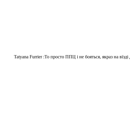
Tatyana Furrier :То просто ППЦ і не бояться, якраз на вїзді 