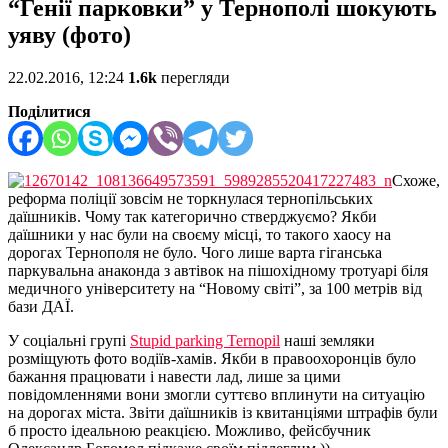
“Генії парковки” у Тернополі шокують
уяву (фото)
22.02.2016, 12:24
1.6k
перегляди
Поділитися
Схоже,
реформа поліції зовсім не торкнулася тернопільських
даїшників. Чому так категорично стверджуємо? Якби
даїшники у нас були на своєму місці, то такого хаосу на
дорогах Тернополя не було. Чого лише варта гіганська
паркувальна анаконда з автівок на пішохідному тротуарі біля
медичного університету на “Новому світі”, за 100 метрів від
бази ДАЇ.
У соціальні групі
Stupid parking Ternopil
наші земляки
розміщують фото водіїв-хамів. Якби в правоохоронців було
бажання працювати і навести лад, лише за цими
повідомленнями вони змогли суттєво вплинути на ситуацію
на дорогах міста. Звіти даїшників із квитанціями штрафів були
б просто ідеальною реакцією. Можливо, фейсбучник