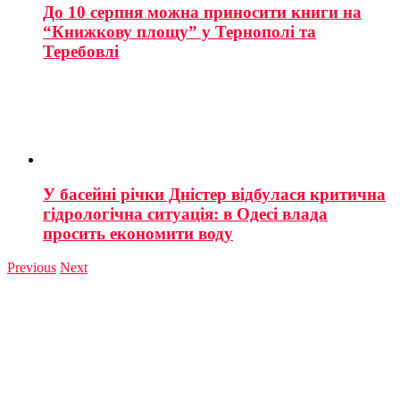
До 10 серпня можна приносити книги на
“Книжкову площу” у Тернополі та
Теребовлі
У басейні річки Дністер відбулася критична
гідрологічна ситуація: в Одесі влада
просить економити воду
Previous
Next