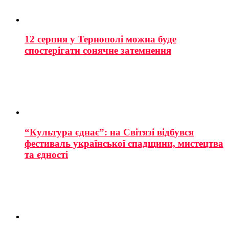
12 серпня у Тернополі можна буде
спостерігати сонячне затемнення
“Культура єднає”: на Світязі відбувся
фестиваль української спадщини, мистецтва
та єдності