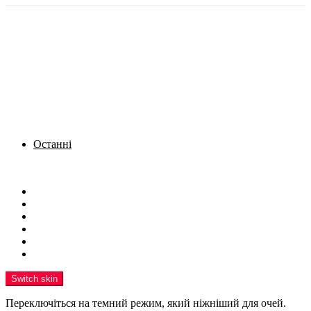
Останні
Menu
Новини
Політика
Кримінал
Фото
Надіслати новину
Реклама на сайті
Switch skin
Переключіться на темний режим, який ніжніший для очей.