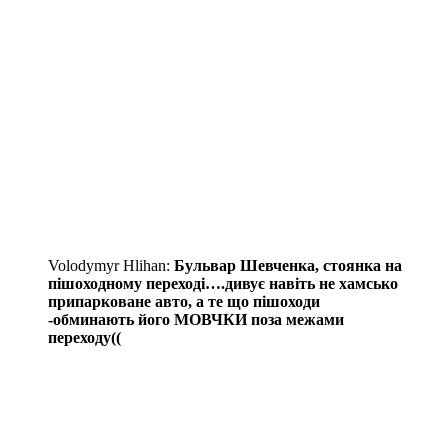
Volodymyr Hlihan:
Бульвар Шевченка, стоянка на
пішоходному переході….дивує навіть не хамсько
припарковане авто, а те що пішоходи
-обминають його МОВЧКИ поза межами
переходу((