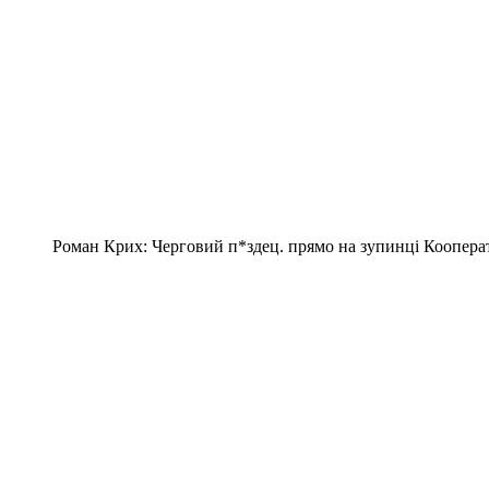
Роман Крих: Черговий п*здец. прямо на зупинці Кооперат