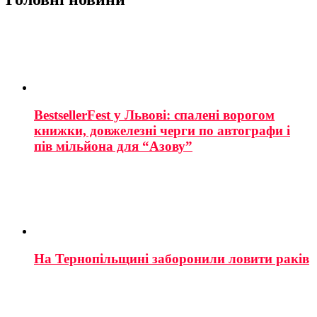
BestsellerFest у Львові: спалені ворогом
книжки, довжелезні черги по автографи і
пів мільйона для “Азову”
На Тернопільщині заборонили ловити раків