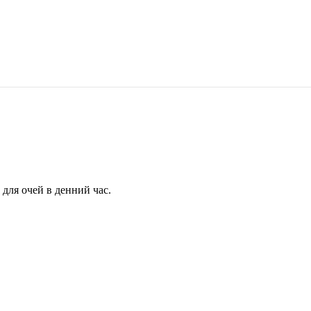
для очей в денний час.