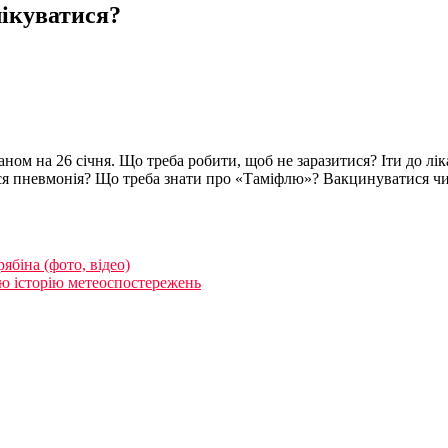
лікуватися?
ном на 26 січня. Що треба робити, щоб не заразитися? Іти до лік
ся пневмонія? Що треба знати про «Таміфлю»? Вакцинуватися чи 
ябіна (фото, відео)
сю історію метеоспостережень