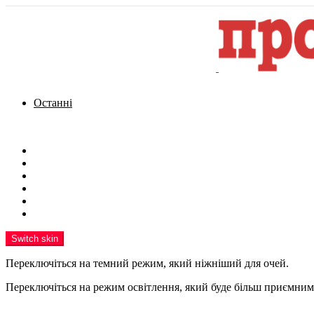
Останні
Menu
Новини
Політика
Кримінал
Фото
Надіслати новину
Реклама на сайті
Switch skin
Переключіться на темний режим, який ніжніший для очей.
Переключіться на режим освітлення, який буде більш приємним 
шукати