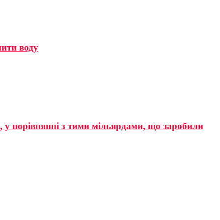
мити воду
р, у порівнянні з тими мільярдами, що заробили