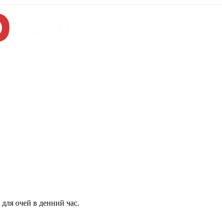
для очей в денний час.