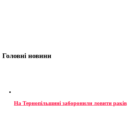
Головні новини
На Тернопільщині заборонили ловити раків