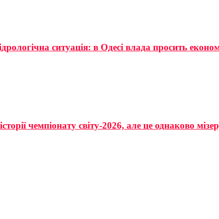
ідрологічна ситуація: в Одесі влада просить еконо
сторії чемпіонату світу-2026, але це однаково мізе