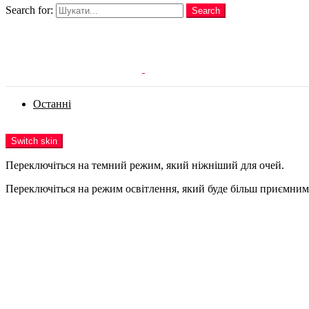
Search for:
Search
Login
Останні
Menu
Switch skin
Переключіться на темний режим, який ніжніший для очей.
Переключіться на режим освітлення, який буде більш приємним 
Login