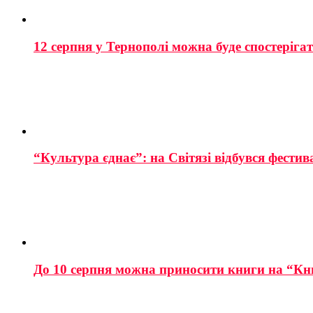
12 серпня у Тернополі можна буде спостеріга
“Культура єднає”: на Світязі відбувся фестив
До 10 серпня можна приносити книги на “Кн