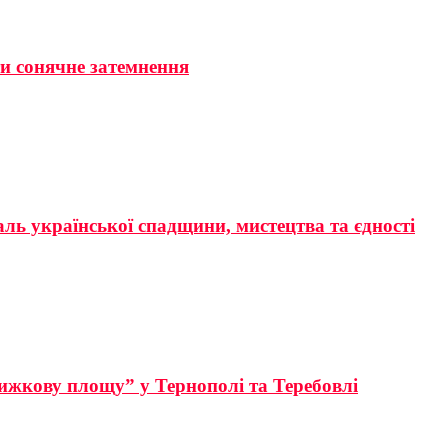
ти сонячне затемнення
аль української спадщини, мистецтва та єдності
ижкову площу” у Тернополі та Теребовлі