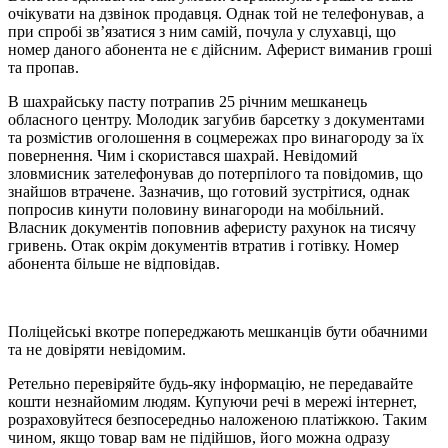
очікувати на дзвінок продавця. Однак той не телефонував, а
при спробі зв’язатися з ним самій, почула у слухавці, що
номер даного абонента не є дійсним. Аферист виманив гроші
та пропав.
В шахрайську пасту потрапив 25 річним мешканець
обласного центру. Молодик загубив барсетку з документами
та розмістив оголошення в соцмережах про винагороду за їх
повернення. Чим і скористався шахрай. Невідомий
зловмисник зателефонував до потерпілого та повідомив, що
знайшов втрачене. Зазначив, що готовий зустрітися, однак
попросив кинути половину винагороди на мобільний.
Власник документів поповнив аферисту рахунок на тисячу
гривень. Отак окрім документів втратив і готівку. Номер
абонента більше не відповідав.
Поліцейські вкотре попереджають мешканців бути обачними
та не довіряти невідомим.
Ретельно перевіряйте будь-яку інформацію, не передавайте
кошти незнайомим людям. Купуючи речі в мережі інтернет,
розраховуйтеся безпосередньо наложеною платіжкою. Таким
чином, якщо товар вам не підійшов, його можна одразу