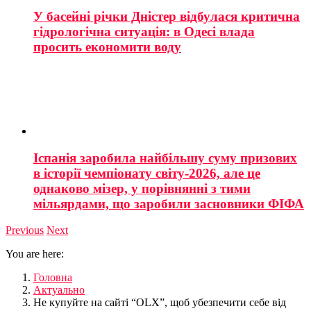
У басейні річки Дністер відбулася критична
гідрологічна ситуація: в Одесі влада
просить економити воду
Іспанія заробила найбільшу суму призових
в історії чемпіонату світу-2026, але це
однаково мізер, у порівнянні з тими
мільярдами, що заробили засновники ФІФА
Previous
Next
You are here:
Головна
Актуально
Не купуйте на сайті “OLX”, щоб убезпечити себе від