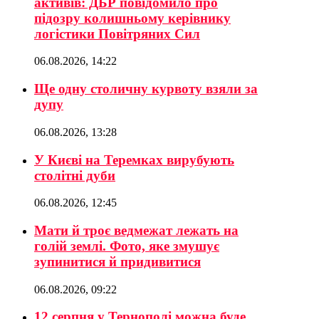
активів: ДБР повідомило про
підозру колишньому керівнику
логістики Повітряних Сил
06.08.2026, 14:22
Ще одну столичну курвоту взяли за
дупу
06.08.2026, 13:28
У Києві на Теремках вирубують
столітні дуби
06.08.2026, 12:45
Мати й троє ведмежат лежать на
голій землі. Фото, яке змушує
зупинитися й придивитися
06.08.2026, 09:22
12 серпня у Тернополі можна буде