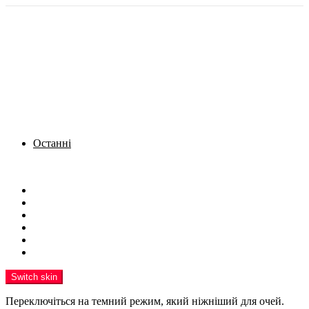
Останні
Menu
Новини
Політика
Кримінал
Фото
Надіслати новину
Реклама на сайті
Switch skin
Переключіться на темний режим, який ніжніший для очей.