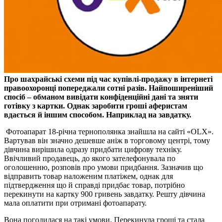
Про шахрайські схеми під час купівлі-продажу в інтернеті
правоохоронці попереджали сотні разів. Найпоширеніший
спосіб – обманом вивідати конфіденційні дані та зняти
готівку з картки. Однак заробити гроші аферистам
вдається й іншим способом. Наприклад на завдатку.
Фотоапарат 18-річна тернополянка знайшла на сайті «OLX».
Вартував він значно дешевше аніж в торговому центрі, тому
дівчина вирішила одразу придбати цифрову техніку.
Ввічливий продавець, до якого зателефонувала по
оголошенню, розповів про умови придбання. Зазначив що
відправить товар наложеним платіжем, однак для
підтвердження що й справді придбає товар, потрібно
перекинути на картку 900 гривень завдатку. Решту дівчина
мала оплатити при отримані фотоапарату.
Вона погодилася на такі умови. Перекинула гроші та стала