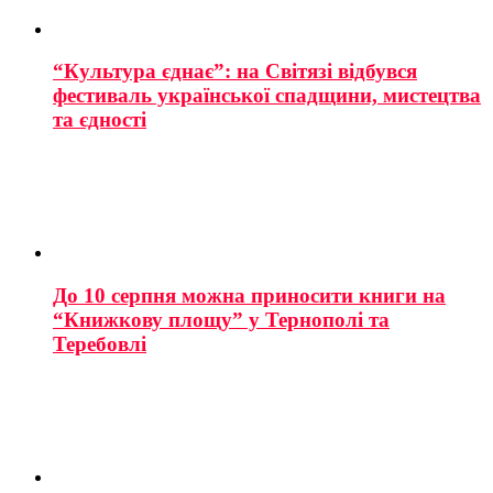
“Культура єднає”: на Світязі відбувся
фестиваль української спадщини, мистецтва
та єдності
До 10 серпня можна приносити книги на
“Книжкову площу” у Тернополі та
Теребовлі