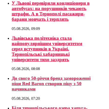
У Львові перевірили кондиціонери в
автобусах: на порушників чекають
штрафи. А в Тернополі пасажири-
барани мовчать і терплять
05.08.2026, 09:09
Львівська політехніка стала
найпопулярнішим університетом
серед вступників в Україні.
Тернопільські хабарницькі
університети тихо заздрять
05.08.2026, 08:08
До свого 50-річчя бренд замороженої
піци Red Baron створив піцу з 50
начинками
05.08.2026, 07:20
Біля тернопільського озера хапуга-