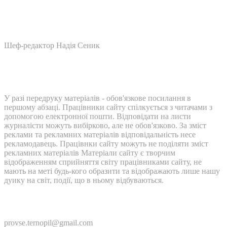
Шеф-редактор Надія Сеник
У разі передруку матеріалів - обов'язкове посилання в
першому абзаці. Працівники сайту спілкується з читачами з
допомогою електронної пошти. Відповідати на листи
журналісти можуть вибірково, але не обов'язково. За зміст
реклами та рекламних матеріалів відповідальність несе
рекламодавець. Працівнки сайту можуть не поділяти зміст
рекламних матеріалів Матеріали сайту є творчим
відображенням сприйняття світу працівниками сайту, не
мають на меті будь-кого образити та відображають лише нашу
дуику на світ, події, що в ньому відбуваються.
Контакти:
provse.ternopil@gmail.com