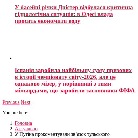
У басейні річки Дністер відбулася критична
гідрологічна ситуація: в Одесі влада
просить економити воду
Іспанія заробила найбільшу суму призових
в історії чемпіонату світу-2026, але це
однаково мізер, у порівнянні з тими
мільярдами, що заробили засновники ФІФА
Previous
Next
You are here:
Головна
Актуально
У Путіна прокоментували зв’язок тульського