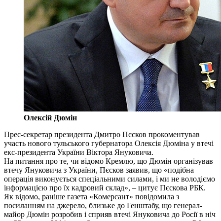
Олексій Дюмін
Прес-секретар президента Дмитро Пєсков прокоментував
участь нового тульського губернатора Олексія Дюміна у втечі
екс-президента України Віктора Януковича.
На питання про те, чи відомо Кремлю, що Дюмін організував
втечу Януковича з України, Пєсков заявив, що «подібна
операція виконується спеціальними силами, і ми не володіємо
інформацією про їх кадровий склад», – цитує Пєскова РБК.
Як відомо, раніше газета «Комерсант» повідомила з
посиланням на джерело, близьке до Генштабу, що генерал-
майор Дюмін розробив і сприяв втечі Януковича до Росії в ніч