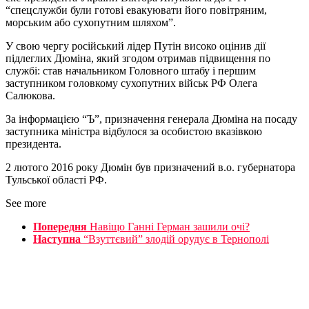
“спецслужби були готові евакуювати його повітряним,
морським або сухопутним шляхом”.
У свою чергу російський лідер Путін високо оцінив дії
підлеглих Дюміна, який згодом отримав підвищення по
службі: став начальником Головного штабу і першим
заступником головкому сухопутних військ РФ Олега
Салюкова.
За інформацією “Ъ”, призначення генерала Дюміна на посаду
заступника міністра відбулося за особистою вказівкою
президента.
2 лютого 2016 року Дюмін був призначений в.о. губернатора
Тульської області РФ.
See more
Попередня
Навіщо Ганні Герман зашили очі?
Наступна
“Взуттєвий” злодій орудує в Тернополі