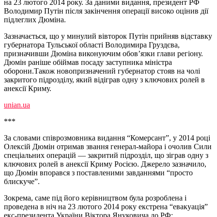
на 23 лютого 2014 року. За даними видання, президент РФ
Володимир Путін після закінчення операції високо оцінив дії
підлеглих Дюміна.
Зазначається, що у минулий вівторок Путін прийняв відставку
губернатора Тульської області Володимира Груздєва,
призначивши Дюміна виконуючим обов’язки глави регіону.
Дюмін раніше обіймав посаду заступника міністра
оборони.Також новопризначений губернатор стояв на чолі
закритого підрозділу, який відіграв одну з ключових ролей в
анексії Криму.
unian.ua
***
За словами співрозмовника видання “Комерсант”, у 2014 році
Олексій Дюмін отримав звання генерал-майора і очолив Сили
спеціальних операцій — закритий підрозділ, що зіграв одну з
ключових ролей в анексії Криму Росією. Джерело зазначило,
що Дюмін впорався з поставленими завданнями “просто
блискуче”.
Зокрема, саме під його керівництвом була розроблена і
проведена в ніч на 23 лютого 2014 року екстрена “евакуація”
екс-президента України Віктора Януковича до РФ: