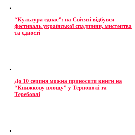
“Культура єднає”: на Світязі відбувся
фестиваль української спадщини, мистецтва
та єдності
До 10 серпня можна приносити книги на
“Книжкову площу” у Тернополі та
Теребовлі