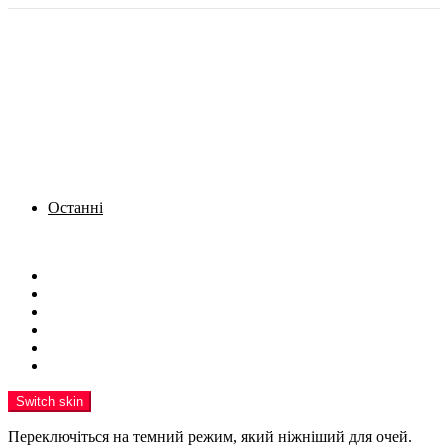
Останні
Menu
Новини
Політика
Кримінал
Фото
Надіслати новину
Реклама на сайті
Switch skin
Переключіться на темний режим, який ніжніший для очей.