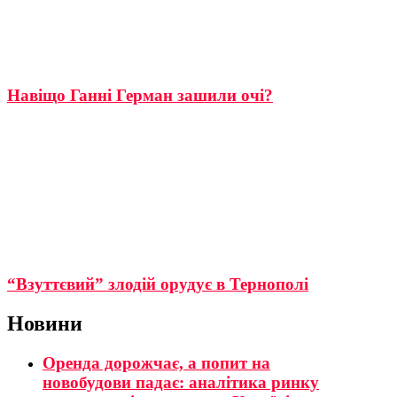
Навіщо Ганні Герман зашили очі?
“Взуттєвий” злодій орудує в Тернополі
Новини
Оренда дорожчає, а попит на
новобудови падає: аналітика ринку