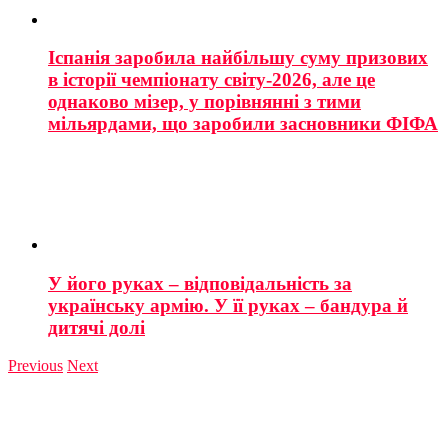
Іспанія заробила найбільшу суму призових
в історії чемпіонату світу-2026, але це
однаково мізер, у порівнянні з тими
мільярдами, що заробили засновники ФІФА
У його руках – відповідальність за
українську армію. У її руках – бандура й
дитячі долі
Previous
Next