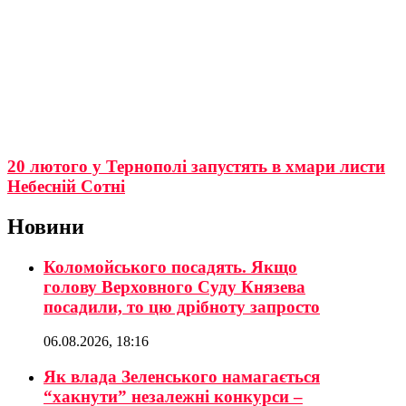
20 лютого у Тернополі запустять в хмари листи
Небесній Сотні
Новини
Коломойського посадять. Якщо
голову Верховного Суду Князева
посадили, то цю дрібноту запросто
06.08.2026, 18:16
Як влада Зеленського намагається
“хакнути” незалежні конкурси –