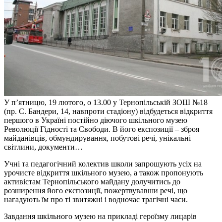
У п’ятницю, 19 лютого, о 13.00 у Тернопільській ЗОШ №18
(пр. С. Бандери, 14, навпроти стадіону) відбудеться відкриття
першого в Україні постійно діючого шкільного музею
Революції Гідності та Свободи. В його експозиції – зброя
майданівців, обмундирування, побутові речі, унікальні
світлини, документи…
Учні та педагогічний колектив школи запрошують усіх на
урочисте відкриття шкільного музею, а також пропонують
активістам Тернопільського майдану долу
читись до
розширення його експозиції, пожертвувавши речі, що
нагадують їм про ті звитяжні і водночас трагічні часи.
Завдання шкільного музею на прикладі героїзму лицарів