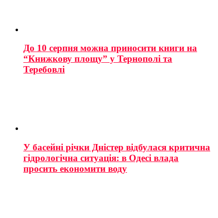
До 10 серпня можна приносити книги на
“Книжкову площу” у Тернополі та
Теребовлі
У басейні річки Дністер відбулася критична
гідрологічна ситуація: в Одесі влада
просить економити воду