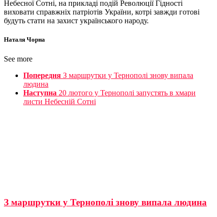
Небесної Сотні, на прикладі подій Революції Гідності
виховати справжніх патріотів України, котрі завжди готові
будуть стати на захист українського народу.
Наталя Чорна
See more
Попередня
З маршрутки у Тернополі знову випала
людина
Наступна
20 лютого у Тернополі запустять в хмари
листи Небесній Сотні
З маршрутки у Тернополі знову випала людина