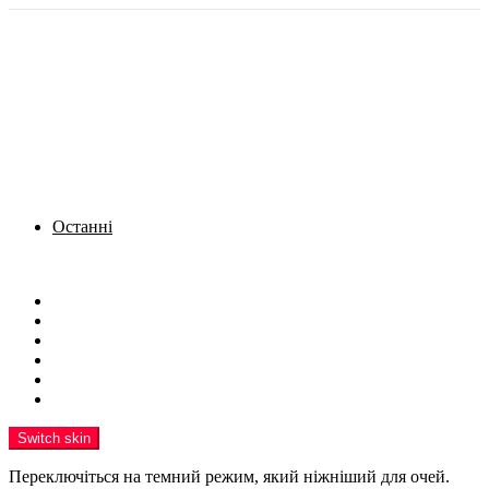
Останні
Menu
Новини
Політика
Кримінал
Фото
Надіслати новину
Реклама на сайті
Switch skin
Переключіться на темний режим, який ніжніший для очей.