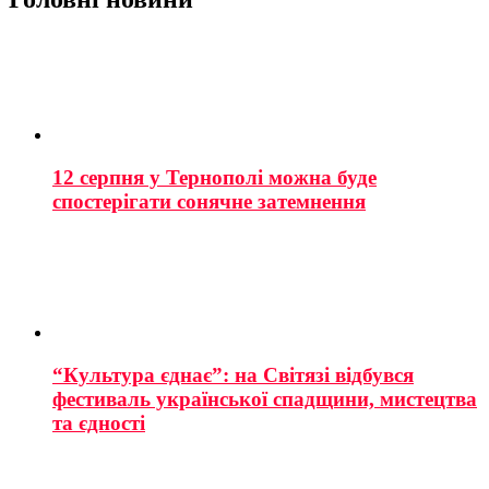
12 серпня у Тернополі можна буде
спостерігати сонячне затемнення
“Культура єднає”: на Світязі відбувся
фестиваль української спадщини, мистецтва
та єдності