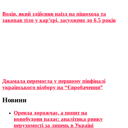
Водія, який здійснив наїзд на пішохода та
закопав тіло у кар’єрі, засуджено до 6,5 років
Джамала перемогла у першому півфіналі
українського відбору на “Євробачення”
Новини
Оренда дорожчає, а попит на
новобудови падає: аналітика ринку
нерухомості за липень в Україні