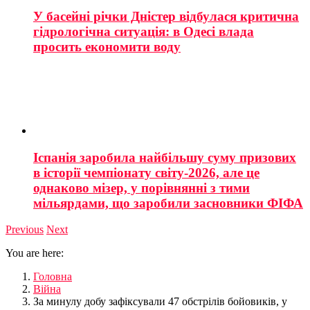
У басейні річки Дністер відбулася критична
гідрологічна ситуація: в Одесі влада
просить економити воду
Іспанія заробила найбільшу суму призових
в історії чемпіонату світу-2026, але це
однаково мізер, у порівнянні з тими
мільярдами, що заробили засновники ФІФА
Previous
Next
You are here:
Головна
Війна
За минулу добу зафіксували 47 обстрілів бойовиків, у