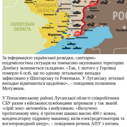
За інформацією української розвідки, санітарно-
епідеміологічна ситуація на тимчасово окупованих територіях
Донбасу залишається складною. «Так, 1 лютого у Горлівці
померло 6 осіб, ще по одному летальному випадку
зафіксовано у Шахтарську та Ровеньках. У Луганську летальні
випадки відмічаються щодобово», – повідомив полковник
Мотузяник.
У Попаснянському районі Луганської області співробітники
СБУ разом з військовослужбовцями затримали у так званій
«сірій зоні» автомобіль з вибухівкою. «Вилучено
протитанкову міну, 4 тротилові шашки масою 400 г кожна,
конденсаторну підривну машинку, вісім електродетонаторів та
вогнепроводний шнур», – повідомив речник АПУ з питань