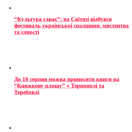
“Культура єднає”: на Світязі відбувся
фестиваль української спадщини, мистецтва
та єдності
До 10 серпня можна приносити книги на
“Книжкову площу” у Тернополі та
Теребовлі