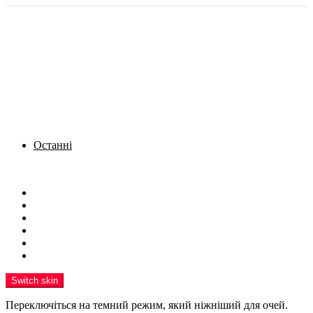
Останні
Menu
Новини
Політика
Кримінал
Фото
Надіслати новину
Реклама на сайті
Switch skin
Переключіться на темний режим, який ніжніший для очей.