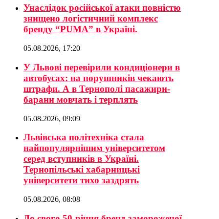
Унаслідок російської атаки повністю
знищено логістичний комплекс
бренду “PUMA” в Україні.
05.08.2026, 17:20
У Львові перевірили кондиціонери в
автобусах: на порушників чекають
штрафи. А в Тернополі пасажири-
барани мовчать і терплять
05.08.2026, 09:09
Львівська політехніка стала
найпопулярнішим університетом
серед вступників в Україні.
Тернопільські хабарницькі
університети тихо заздрять
05.08.2026, 08:08
До свого 50-річчя бренд замороженої