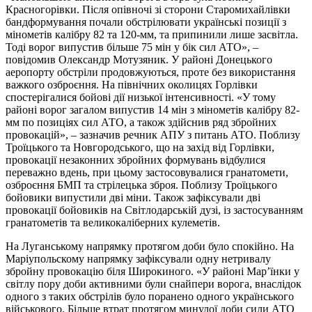
Красногорівки. Після опівночі зі сторони Старомихайлівки
бандформування почали обстрілювати українські позиції з
мінометів калібру 82 та 120-мм, та припинили лише засвітла.
Тоді ворог випустив більше 75 мін у бік сил АТО», –
повідомив Олександр Мотузяник. У районі Донецького
аеропорту обстріли продовжуються, проте без використання
важкого озброєння. На північних околицях Горлівки
спостерігалися бойові дії низької інтенсивності. «У тому
районі ворог загалом випустив 14 мін з мінометів калібру 82-
мм по позиціях сил АТО, а також здійснив ряд збройних
провокацій», – зазначив речник АПУ з питань АТО. Поблизу
Троїцького та Новгородського, що на захід від Горлівки,
провокації незаконних збройних формувань відбулися
переважно вдень, при цьому застосовувалися гранатомети,
озброєння БМП та стрілецька зброя. Поблизу Троїцького
бойовики випустили дві міни. Також зафіксували дві
провокації бойовиків на Світлодарській дузі, із застосуванням
гранатометів та великокаліберних кулеметів.
На Луганському напрямку протягом доби було спокійно. На
Маріупольскому напрямку зафіксували одну нетривалу
збройну провокацію біля Широкиного. «У районі Мар’їнки у
світлу пору доби активними були снайпери ворога, внаслідок
одного з таких обстрілів було поранено одного українського
військового. Більше втрат протягом минулої доби сили АТО