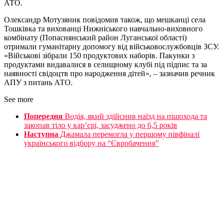
АТО.
Олександр Мотузяник повідомив також, що мешканці села
Тошківка та вихованці Нижніського навчально-виховного
комбінату (Попаснянський район Луганської області)
отримали гуманітарну допомогу від військовослужбовців ЗСУ.
«Військові зібрали 150 продуктових наборів. Пакунки з
продуктами видавалися в селищному клубі під підпис та за
наявності свідоцтв про народження дітей», – зазначив речник
АПУ з питань АТО.
See more
Попередня
Водія, який здійснив наїзд на пішохода та
закопав тіло у кар’єрі, засуджено до 6,5 років
Наступна
Джамала перемогла у першому півфіналі
українського відбору на “Євробачення”