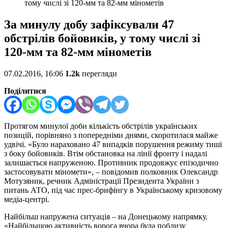
тому числі зі 120-мм та 82-мм мінометів
За минулу добу зафіксували 47
обстрілів бойовиків, у тому числі зі
120-мм та 82-мм мінометів
07.02.2016, 16:06
1.2k
перегляди
Поділитися
Протягом минулої доби кількість обстрілів українських
позицій, порівняно з попередніми днями, скоротилася майже
удвічі. «Було нараховано 47 випадків порушення режиму тиші
з боку бойовиків. Втім обстановка на лінії фронту і надалі
залишається напруженою. Противник продовжує епізодично
застосовувати міномети», – повідомив полковник Олександр
Мотузяник, речник Адміністрації Президента України з
питань АТО, під час прес-брифінгу в Українському кризовому
медіа-центрі.
Найбільш напружена ситуація – на Донецькому напрямку.
«Найбільшою активність ворога вчора була поблизу