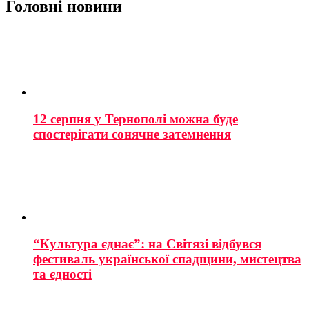
Головні новини
12 серпня у Тернополі можна буде
спостерігати сонячне затемнення
“Культура єднає”: на Світязі відбувся
фестиваль української спадщини, мистецтва
та єдності