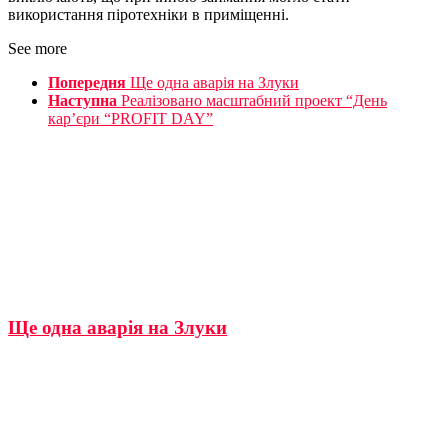
використання піротехніки в приміщенні.
See more
Попередня
Ще одна аварія на Злуки
Наступна
Реалізовано масштабний проект “День
кар’єри “PROFІT DAY”
Ще одна аварія на Злуки