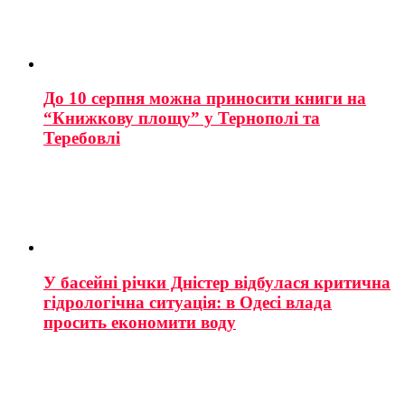
До 10 серпня можна приносити книги на
“Книжкову площу” у Тернополі та
Теребовлі
У басейні річки Дністер відбулася критична
гідрологічна ситуація: в Одесі влада
просить економити воду