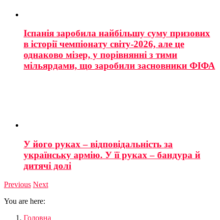
Іспанія заробила найбільшу суму призових
в історії чемпіонату світу-2026, але це
однаково мізер, у порівнянні з тими
мільярдами, що заробили засновники ФІФА
У його руках – відповідальність за
українську армію. У її руках – бандура й
дитячі долі
Previous
Next
You are here:
Головна