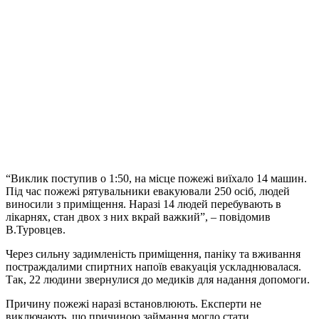
“Виклик поступив о 1:50, на місце пожежі виїхало 14 машин.
Під час пожежі рятувальники евакуювали 250 осіб, людей
виносили з приміщення. Наразі 14 людей перебувають в
лікарнях, стан двох з них вкрай важкий”, – повідомив
В.Туровцев.
Через сильну задимленість приміщення, паніку та вживання
постраждалими спиртних напоїв евакуація ускладнювалася.
Так, 22 людини звернулися до медиків для надання допомоги.
Причину пожежі наразі встановлюють. Експерти не
виключають, що причиною займання могло стати