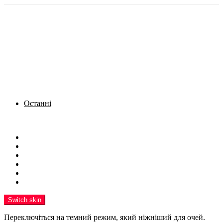
Останні
Menu
Новини
Політика
Кримінал
Фото
Надіслати новину
Реклама на сайті
Switch skin
Переключіться на темний режим, який ніжніший для очей.