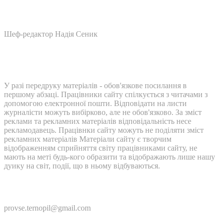
Шеф-редактор Надія Сеник
У разі передруку матеріалів - обов'язкове посилання в
першому абзаці. Працівники сайту спілкується з читачами з
допомогою електронної пошти. Відповідати на листи
журналісти можуть вибірково, але не обов'язково. За зміст
реклами та рекламних матеріалів відповідальність несе
рекламодавець. Працівнки сайту можуть не поділяти зміст
рекламних матеріалів Матеріали сайту є творчим
відображенням сприйняття світу працівниками сайту, не
мають на меті будь-кого образити та відображають лише нашу
дуику на світ, події, що в ньому відбуваються.
Контакти:
provse.ternopil@gmail.com