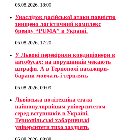
05.08.2026, 18:00
Унаслідок російської атаки повністю
знищено логістичний комплекс
бренду “PUMA” в Україні.
05.08.2026, 17:20
У Львові перевірили кондиціонери в
автобусах: на порушників чекають
штрафи. А в Тернополі пасажири-
барани мовчать і терплять
05.08.2026, 09:09
Львівська політехніка стала
найпопулярнішим університетом
серед вступників в Україні.
Тернопільські хабарницькі
університети тихо заздрять
05.08.2026, 08:08