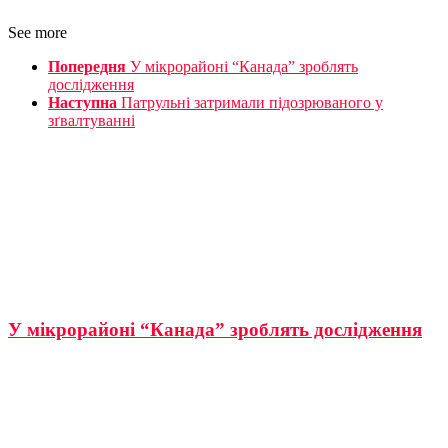
See more
Попередня
У мікрорайоні “Канада” зроблять
дослідження
Наступна
Патрульні затримали підозрюваного у
зґвалтуванні
У мікрорайоні “Канада” зроблять дослідження