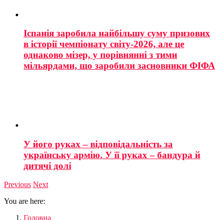
Іспанія заробила найбільшу суму призових
в історії чемпіонату світу-2026, але це
однаково мізер, у порівнянні з тими
мільярдами, що заробили засновники ФІФА
У його руках – відповідальність за
українську армію. У її руках – бандура й
дитячі долі
Previous
Next
You are here:
Головна