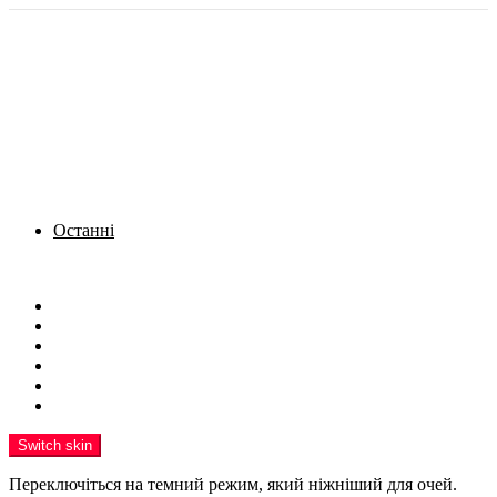
Останні
Menu
Новини
Політика
Кримінал
Фото
Надіслати новину
Реклама на сайті
Switch skin
Переключіться на темний режим, який ніжніший для очей.