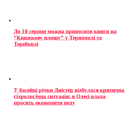
До 10 серпня можна приносити книги на
“Книжкову площу” у Тернополі та
Теребовлі
У басейні річки Дністер відбулася критична
гідрологічна ситуація: в Одесі влада
просить економити воду