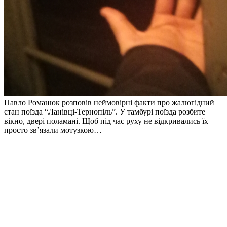
Павло Романюк розповів неймовірні факти про жалюгідний
стан поїзда “Ланівці-Тернопіль”. У тамбурі поїзда розбите
вікно, двері поламані. Щоб під час руху не відкривались їх
просто зв’язали мотузкою…