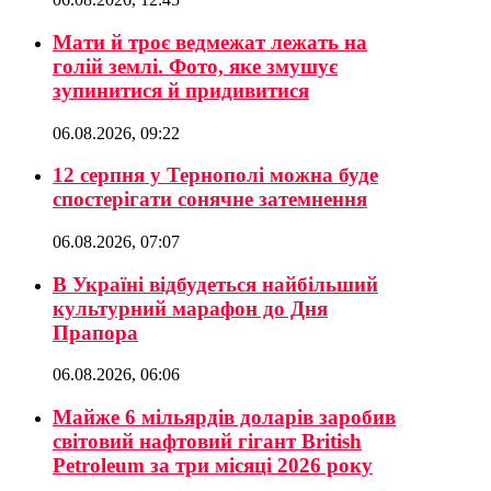
Мати й троє ведмежат лежать на
голій землі. Фото, яке змушує
зупинитися й придивитися
06.08.2026, 09:22
12 серпня у Тернополі можна буде
спостерігати сонячне затемнення
06.08.2026, 07:07
В Україні відбудеться найбільший
культурний марафон до Дня
Прапора
06.08.2026, 06:06
Майже 6 мільярдів доларів заробив
світовий нафтовий гігант British
Petroleum за три місяці 2026 року