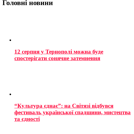
Головні новини
12 серпня у Тернополі можна буде
спостерігати сонячне затемнення
“Культура єднає”: на Світязі відбувся
фестиваль української спадщини, мистецтва
та єдності