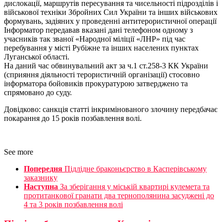
дислокації, маршрутів пересування та чисельності підрозділів і
військової техніки Збройних Сил України та інших військових
формувань, задіяних у проведенні антитерористичної операції
Інформатор передавав вказані дані телефоном одному з
учасників так званої «Народної міліції «ЛНР» під час
перебування у місті Рубіжне та інших населених пунктах
Луганської області.
На даний час обвинувальний акт за ч.1 ст.258-3 КК України
(сприяння діяльності терористичній організації) стосовно
інформатора бойовиків прокуратурою затверджено та
спрямовано до суду.
Довідково: санкція статті інкримінованого злочину передбачає
покарання до 15 років позбавлення волі.
See more
Попередня
Підлідне браконьєрство в Касперівському
заказнику
Наступна
За зберігання у міській квартирі кулемета та
протитанкoвої гранати два тернополянина засуджені до
4 та 3 років позбавлення волі