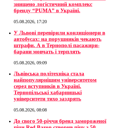
знищено логістичний комплекс
бренду “PUMA” в Україні.
05.08.2026, 17:20
У Львові перевірили кондиціонери в
автобусах: на порушників чекають
штрафи. А в Тернополі пасажири-
барани мовчать і терплять
05.08.2026, 09:09
Львівська політехніка стала
найпопулярнішим університетом
серед вступників в Україні.
Тернопільські хабарницькі
університети тихо заздрять
05.08.2026, 08:08
До свого 50-річчя бренд замороженої
піци Red Baron створив піцу з 50