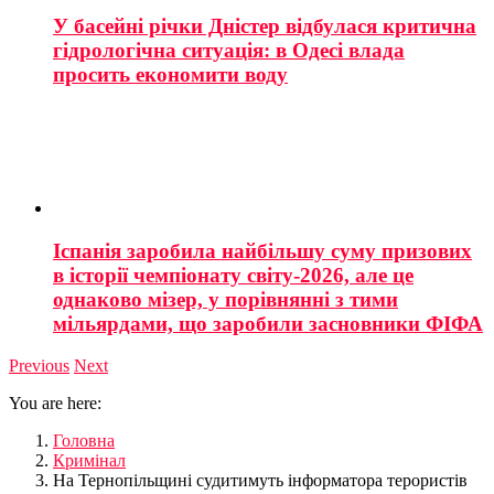
У басейні річки Дністер відбулася критична
гідрологічна ситуація: в Одесі влада
просить економити воду
Іспанія заробила найбільшу суму призових
в історії чемпіонату світу-2026, але це
однаково мізер, у порівнянні з тими
мільярдами, що заробили засновники ФІФА
Previous
Next
You are here:
Головна
Кримінал
На Тернопільщині судитимуть інформатора терористів