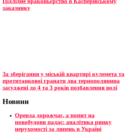
Підлідне браконьєрство в Касперівському
заказнику
За зберігання у міській квартирі кулемета та
протитанкoвої гранати два тернополянина
засуджені до 4 та 3 років позбавлення волі
Новини
Оренда дорожчає, а попит на
новобудови падає: аналітика ринку
нерухомості за липень в Україні