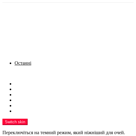
Останні
Menu
Новини
Політика
Кримінал
Фото
Надіслати новину
Реклама на сайті
Switch skin
Переключіться на темний режим, який ніжніший для очей.