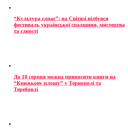
“Культура єднає”: на Світязі відбувся
фестиваль української спадщини, мистецтва
та єдності
До 10 серпня можна приносити книги на
“Книжкову площу” у Тернополі та
Теребовлі