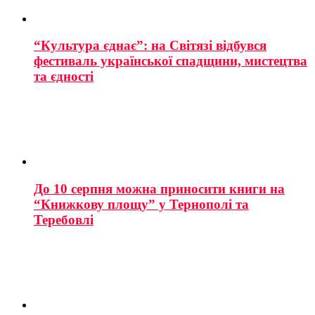
“Культура єднає”: на Світязі відбувся
фестиваль української спадщини, мистецтва
та єдності
До 10 серпня можна приносити книги на
“Книжкову площу” у Тернополі та
Теребовлі