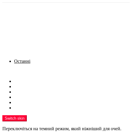
Останні
Menu
Новини
Політика
Кримінал
Фото
Надіслати новину
Реклама на сайті
Switch skin
Переключіться на темний режим, який ніжніший для очей.