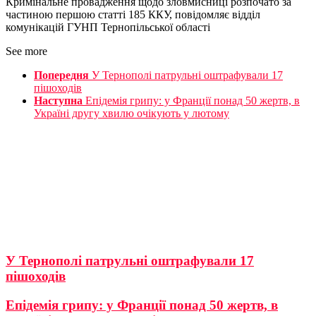
Кримінальне провадження щодо зловмисниці розпочато за
частиною першою статті 185 ККУ, повідомляє відділ
комунікацій ГУНП Тернопільської області
See more
Попередня
У Тернополі патрульні оштрафували 17
пішоходів
Наступна
Епідемія грипу: у Франції понад 50 жертв, в
Україні другу хвилю очікують у лютому
У Тернополі патрульні оштрафували 17
пішоходів
Епідемія грипу: у Франції понад 50 жертв, в