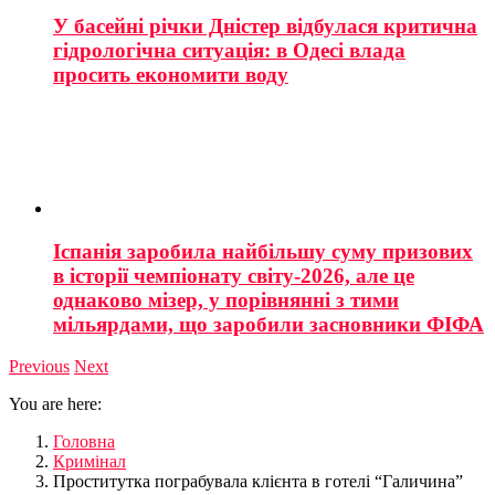
У басейні річки Дністер відбулася критична
гідрологічна ситуація: в Одесі влада
просить економити воду
Іспанія заробила найбільшу суму призових
в історії чемпіонату світу-2026, але це
однаково мізер, у порівнянні з тими
мільярдами, що заробили засновники ФІФА
Previous
Next
You are here:
Головна
Кримінал
Проститутка пограбувала клієнта в готелі “Галичина”