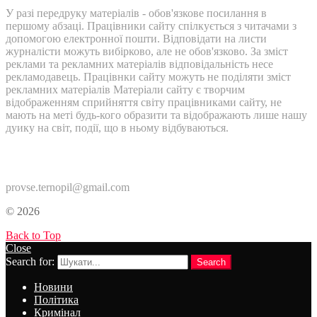
У разі передруку матеріалів - обов'язкове посилання в
першому абзаці. Працівники сайту спілкується з читачами з
допомогою електронної пошти. Відповідати на листи
журналісти можуть вибірково, але не обов'язково. За зміст
реклами та рекламних матеріалів відповідальність несе
рекламодавець. Працівнки сайту можуть не поділяти зміст
рекламних матеріалів Матеріали сайту є творчим
відображенням сприйняття світу працівниками сайту, не
мають на меті будь-кого образити та відображають лише нашу
дуику на світ, події, що в ньому відбуваються.
Контакти:
provse.ternopil@gmail.com
© 2026
Back to Top
Close
Search for:
Search
Новини
Політика
Кримінал