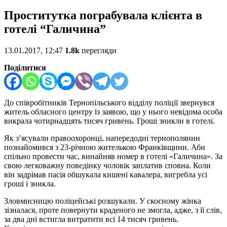
Проститутка пограбувала клієнта в
готелі “Галичина”
13.01.2017, 12:47
1.8k
перегляди
Поділитися
До співробітників Тернопільського відділу поліції звернувся
житель обласного центру із заявою, що у нього невідома особа
викрала чотирнадцять тисяч гривень. Гроші зникли в готелі.
Як з’ясували правоохоронці, напередодні тернополянин
познайомився з 23-річною жителькою Франківщини. Аби
спільно провести час, винайняв номер в готелі «Галичина». За
свою легковажну поведінку чоловік заплатив сповна. Коли
він задрімав пасія обшукала кишені кавалера, вигребла усі
гроші і зникла.
Зловмисницю поліцейські розшукали. У скоєному жінка
зізналася, проте повернути краденого не змогла, адже, з її слів,
за два дні встигла витратити всі 14 тисяч гривень.