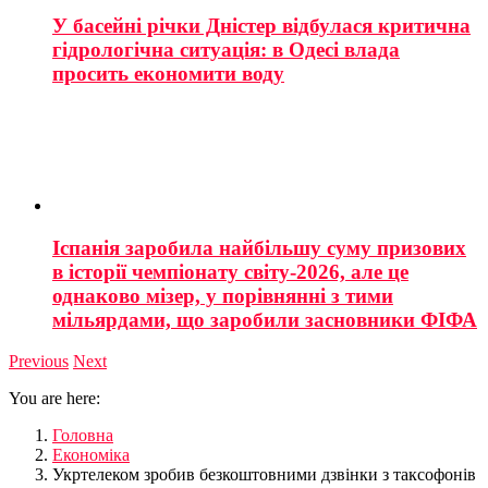
У басейні річки Дністер відбулася критична
гідрологічна ситуація: в Одесі влада
просить економити воду
Іспанія заробила найбільшу суму призових
в історії чемпіонату світу-2026, але це
однаково мізер, у порівнянні з тими
мільярдами, що заробили засновники ФІФА
Previous
Next
You are here:
Головна
Економіка
Укртелеком зробив безкоштовними дзвінки з таксофонів