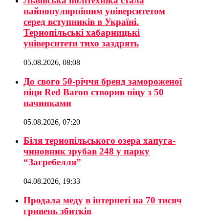
Львівська політехніка стала
найпопулярнішим університетом
серед вступників в Україні.
Тернопільські хабарницькі
університети тихо заздрять
05.08.2026, 08:08
До свого 50-річчя бренд замороженої
піци Red Baron створив піцу з 50
начинками
05.08.2026, 07:20
Біля тернопільського озера хапуга-
чиновник зрубав 248 у парку
“Загребелля”
04.08.2026, 19:33
Продала меду в інтернеті на 70 тисяч
гривень збитків