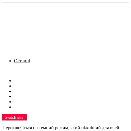
Останні
Menu
Новини
Політика
Кримінал
Фото
Надіслати новину
Реклама на сайті
Switch skin
Переключіться на темний режим, який ніжніший для очей.