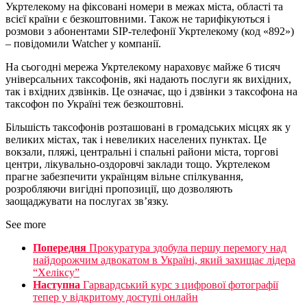
Укртелекому на фіксовані номери в межах міста, області та
всієї країни є безкоштовними. Також не тарифікуються і
розмови з абонентами SIP-телефонії Укртелекому (код «892»)
– повідомили Watcher у компанії.
На сьогодні мережа Укртелекому нараховує майже 6 тисяч
універсальних таксофонів, які надають послуги як вихідних,
так і вхідних дзвінків. Це означає, що і дзвінки з таксофона на
таксофон по Україні теж безкоштовні.
Більшість таксофонів розташовані в громадських місцях як у
великих містах, так і невеликих населених пунктах. Це
вокзали, пляжі, центральні і спальні райони міста, торгові
центри, лікувально-оздоровчі заклади тощо. Укртелеком
прагне забезпечити українцям вільне спілкування,
розробляючи вигідні пропозиції, що дозволяють
заощаджувати на послугах зв’язку.
See more
Попередня
Прокуратура здобула першу перемогу над
найдорожчим адвокатом в Україні, який захищає лідера
“Хеліксу”
Наступна
Гарвардський курс з цифрової фотографії
тепер у відкритому доступі онлайн