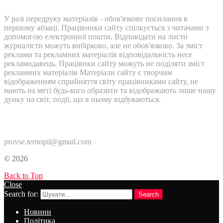
У разі передруку матеріалів - обов'язкове посилання в
першому абзаці. Працівники сайту спілкується з читачами з
допомогою електронної пошти. Відповідати на листи
журналісти можуть вибірково, але не обов'язково. За зміст
реклами та рекламних матеріалів відповідальність несе
рекламодавець. Працівнки сайту можуть не поділяти зміст
рекламних матеріалів Матеріали сайту є творчим
відображенням сприйняття світу працівниками сайту, не
мають на меті будь-кого образити та відображають лише нашу
дуику на світ, події, що в ньому відбуваються.
Контакти:
provse.ternopil@gmail.com
© 2026
Back to Top
Close
Search for:
Search
Новини
Політика