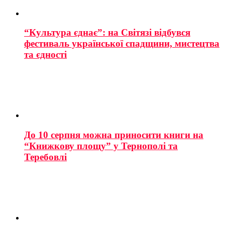
“Культура єднає”: на Світязі відбувся
фестиваль української спадщини, мистецтва
та єдності
До 10 серпня можна приносити книги на
“Книжкову площу” у Тернополі та
Теребовлі