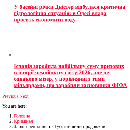
У басейні річки Дністер відбулася критична
гідрологічна ситуація: в Одесі влада
просить економити воду
Іспанія заробила найбільшу суму призових
в історії чемпіонату світу-2026, але це
однаково мізер, у порівнянні з тими
мільярдами, що заробили засновники ФІФА
Previous
Next
You are here:
Головна
Кримінал
Злодій-рецидивіст з Гусятинщини продовжив