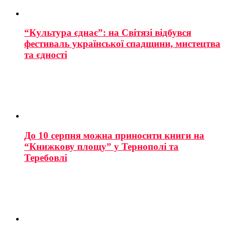
“Культура єднає”: на Світязі відбувся
фестиваль української спадщини, мистецтва
та єдності
До 10 серпня можна приносити книги на
“Книжкову площу” у Тернополі та
Теребовлі