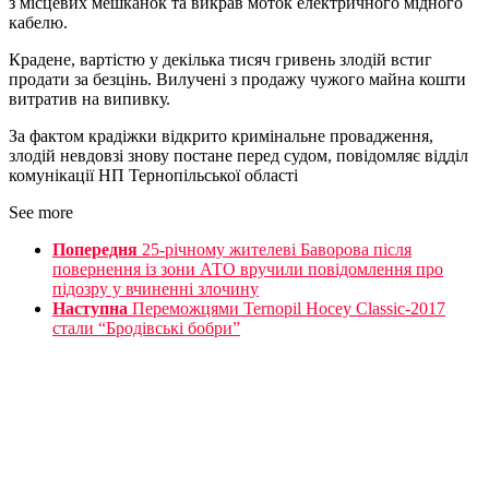
з місцевих мешканок та викрав моток електричного мідного
кабелю.
Крадене, вартістю у декілька тисяч гривень злодій встиг
продати за безцінь. Вилучені з продажу чужого майна кошти
витратив на випивку.
За фактом крадіжки відкрито кримінальне провадження,
злодій невдовзі знову постане перед судом, повідомляє відділ
комунікації НП Тернопільської області
See more
Попередня
25-річному жителеві Баворова після
повернення із зони АТО вручили повідомлення про
підозру у вчиненні злочину
Наступна
Переможцями Ternopil Hocey Classic-2017
стали “Бродівські бобри”