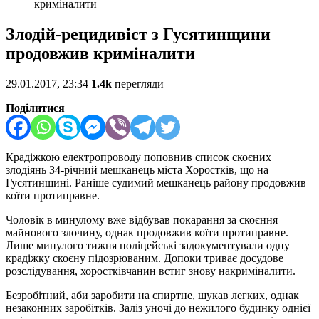
криміналити
Злодій-рецидивіст з Гусятинщини
продовжив криміналити
29.01.2017, 23:34
1.4k
перегляди
Поділитися
Крадіжкою електропроводу поповнив список скоєних
злодіянь З4-річний мешканець міста Хоростків, що на
Гусятинщині. Раніше судимий мешканець району продовжив
коїти протиправне.
Чоловік в минулому вже відбував покарання за скоєння
майнового злочину, однак продовжив коїти протиправне.
Лише минулого тижня поліцейські задокументували одну
крадіжку скоєну підозрюваним. Допоки триває досудове
розслідування, хоростківчанин встиг знову накриміналити.
Безробітний, аби заробити на спиртне, шукав легких, однак
незаконних заробітків. Заліз уночі до нежилого будинку однієї