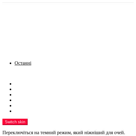
Останні
Menu
Новини
Політика
Кримінал
Фото
Надіслати новину
Реклама на сайті
Switch skin
Переключіться на темний режим, який ніжніший для очей.