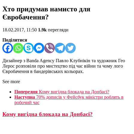
Хто придумав намисто для
Євробачення?
18.02.2017, 11:50
1.9k
перегляди
Поділитися
Дизайнер з Banda Agency Павло Клубнікін та художник Гео
Лерос розповіли про мистецтво під час війни та чому лого
Євробачення в бандерівських кольорах.
See more
Попередня
Кому вигідна блокада на Донбасі?
Наступна
70% дописів у Фейсбук міністри роблять в
робочий час
Кому вигідна блокада на Донбасі?