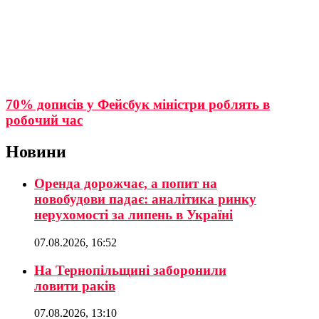
70% дописів у Фейсбук міністри роблять в
робочий час
Новини
Оренда дорожчає, а попит на
новобудови падає: аналітика ринку
нерухомості за липень в Україні
07.08.2026, 16:52
На Тернопільщині заборонили
ловити раків
07.08.2026, 13:10