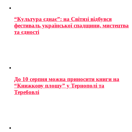
“Культура єднає”: на Світязі відбувся
фестиваль української спадщини, мистецтва
та єдності
До 10 серпня можна приносити книги на
“Книжкову площу” у Тернополі та
Теребовлі