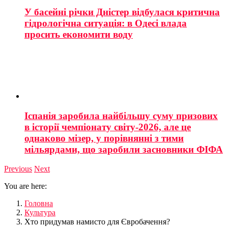
У басейні річки Дністер відбулася критична
гідрологічна ситуація: в Одесі влада
просить економити воду
Іспанія заробила найбільшу суму призових
в історії чемпіонату світу-2026, але це
однаково мізер, у порівнянні з тими
мільярдами, що заробили засновники ФІФА
Previous
Next
You are here:
Головна
Культура
Хто придумав намисто для Євробачення?