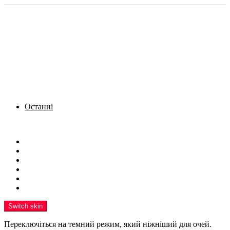
Останні
Menu
Новини
Політика
Кримінал
Фото
Надіслати новину
Реклама на сайті
Switch skin
Переключіться на темний режим, який ніжніший для очей.