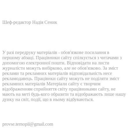
Шеф-редактор Надія Сеник
У разі передруку матеріалів - обов'язкове посилання в
першому абзаці. Працівники сайту спілкується з читачами з
допомогою електронної пошти. Відповідати на листи
журналісти можуть вибірково, але не обов'язково. За зміст
реклами та рекламних матеріалів відповідальність несе
рекламодавець. Працівнки сайту можуть не поділяти зміст
рекламних матеріалів Матеріали сайту є творчим
відображенням сприйняття світу працівниками сайту, не
мають на меті будь-кого образити та відображають лише нашу
дуику на світ, події, що в ньому відбуваються.
Контакти:
provse.ternopil@gmail.com