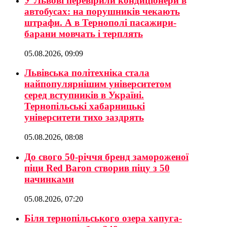
У Львові перевірили кондиціонери в
автобусах: на порушників чекають
штрафи. А в Тернополі пасажири-
барани мовчать і терплять
05.08.2026, 09:09
Львівська політехніка стала
найпопулярнішим університетом
серед вступників в Україні.
Тернопільські хабарницькі
університети тихо заздрять
05.08.2026, 08:08
До свого 50-річчя бренд замороженої
піци Red Baron створив піцу з 50
начинками
05.08.2026, 07:20
Біля тернопільського озера хапуга-