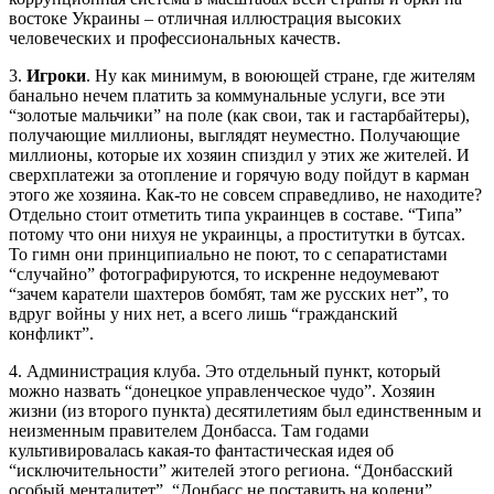
востоке Украины – отличная иллюстрация высоких
человеческих и профессиональных качеств.
3.
Игроки
. Ну как минимум, в воюющей стране, где жителям
банально нечем платить за коммунальные услуги, все эти
“золотые мальчики” на поле (как свои, так и гастарбайтеры),
получающие миллионы, выглядят неуместно. Получающие
миллионы, которые их хозяин спиздил у этих же жителей. И
сверхплатежи за отопление и горячую воду пойдут в карман
этого же хозяина. Как-то не совсем справедливо, не находите?
Отдельно стоит отметить типа украинцев в составе. “Типа”
потому что они нихуя не украинцы, а проститутки в бутсах.
То гимн они принципиально не поют, то с сепаратистами
“случайно” фотографируются, то искренне недоумевают
“зачем каратели шахтеров бомбят, там же русских нет”, то
вдруг войны у них нет, а всего лишь “гражданский
конфликт”.
4. Администрация клуба. Это отдельный пункт, который
можно назвать “донецкое управленческое чудо”. Хозяин
жизни (из второго пункта) десятилетиям был единственным и
неизменным правителем Донбасса. Там годами
культивировалась какая-то фантастическая идея об
“исключительности” жителей этого региона. “Донбасский
особый менталитет”, “Донбасс не поставить на колени”,