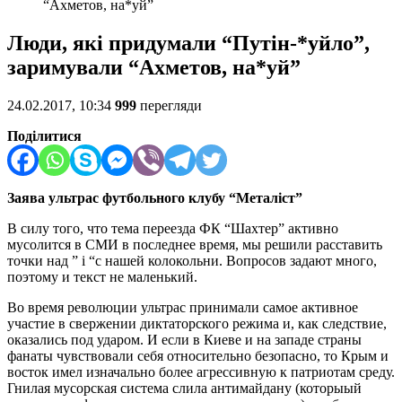
“Ахметов, на*уй”
Люди, які придумали “Путін-*уйло”,
заримували “Ахметов, на*уй”
24.02.2017, 10:34
999
перегляди
Поділитися
Заява ультрас футбольного клубу “Металіст”
В силу того, что тема переезда ФК “Шахтер” активно
мусолится в СМИ в последнее время, мы решили расставить
точки над ” і “с нашей колокольни. Вопросов задают много,
поэтому и текст не маленький.
Во время революции ультрас принимали самое активное
участие в свержении диктаторского режима и, как следствие,
оказались под ударом. И если в Киеве и на западе страны
фанаты чувствовали себя относительно безопасно, то Крым и
восток имел изначально более агрессивную к патриотам среду.
Гнилая мусорская система слила антимайдану (которыый