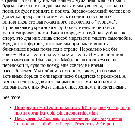
страны – это поступок настоящего мужчины. Мы готовы и
будем всячески их поддерживать, и мы уверены, что наша
позиция будет принята и понята. Здравомыслящий человек из
Донецка прекрасно понимает, кто один из основных
виновников его вынужденного трехлетнего “туризма”.
Прикрываясь украинским футболом нечисть пытается
манипулировать нами. Важным дядям похуй на футбол как
спорт, это для них лишь способ меряться и тешить самолюбие.
Вряд ли тот футбол, который мы привыкли видеть,
ближайшее время появится в стране. Нереально как бы
совсем. Но мы есть такие, какие мы есть. И мы выполнили
свою миссию в 14м году на Майдане, выполняем ее на
передовой и, судя по всему, еще совсем не время
расслабляться. Мы войдем в историю, как одни из самых
активных борцов с олигархическо-бандитским режимом. А
вся эта нечисть удавится своими золотыми батонами и
вспоминать о них будут лишь с презрением и проклятиями.
See more
Попередня
На Тернопільщині СБУ продовжує слідчі дії
проти організаторів фінансової піраміди
Наступна
4,22 мільярди гривень бюджет закупівель
Тернопільської області через Prozorro у 2016 році