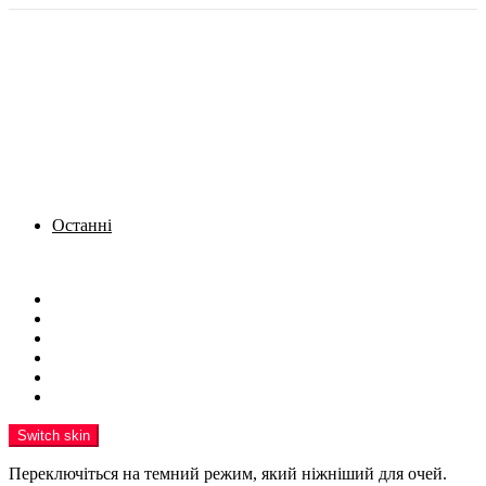
Останні
Menu
Новини
Політика
Кримінал
Фото
Надіслати новину
Реклама на сайті
Switch skin
Переключіться на темний режим, який ніжніший для очей.