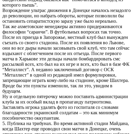
которого пьешь”.
Возрождение ультрас движения в Донецке началось незадолго
до революции, но набрать обороты, которые позволили бы
остановить сепаратистскую заразу уже было нереально.
Так же ахметовские менеджеры активно придерживаются
философии “саранчи”. В футбольных вопросах так точно.
После их приезда в Запорожье, местный клуб был вынужден
съехать со своего стадиона. После их появления во Львове,
они во все дыры начали засовывать свой клуб, что там сейчас
вздыхают с облегчением после их отъезда. После первого
матча в Харькове эти дельцы начали бомбардировать смс
рассылкой всех, кто был на их игре и всех, кто был в базе ФК
“Металлист”. А недавно заключенный договор с ОСК
“Металлист” в одной из редакций имел формулировки,
запрещающие играть кому-либо на стадионе, кроме Шахтера.
Вроде бы эти пункты изменили, так ли это, увидим в
будущем.
Ну и отдельную пятерочку можно поставить администрации
клуба за их особый вклад в пропаганду патриотизма.
Заставлять игрока удалять фото из госпиталя со словами
благодарности украинский солдатам – это как минимум
пособничество оккупантам.
5. Публика на трибунах. Во время активной стадии Майдана,
когда Шахтер еще проводил свои матчи в Донецке, очень