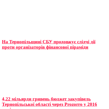
На Тернопільщині СБУ продовжує слідчі дії
проти організаторів фінансової піраміди
4,22 мільярди гривень бюджет закупівель
Тернопільської області через Prozorro у 2016