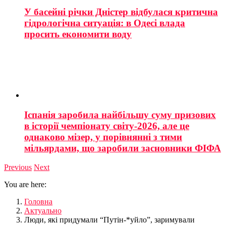
У басейні річки Дністер відбулася критична
гідрологічна ситуація: в Одесі влада
просить економити воду
Іспанія заробила найбільшу суму призових
в історії чемпіонату світу-2026, але це
однаково мізер, у порівнянні з тими
мільярдами, що заробили засновники ФІФА
Previous
Next
You are here:
Головна
Актуально
Люди, які придумали “Путін-*уйло”, заримували