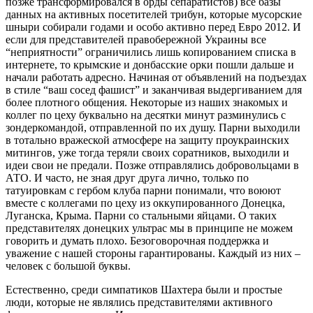
позже трансформировался в орды сепаратистов) все базы
данных на активных посетителей трибун, которые мусорские
шныри собирали годами и особо активно перед Евро 2012. И
если для представителей правобережной Украины все
“неприятности” ограничились лишь копированием списка в
интернете, то крымские и донбасские орки пошли дальше и
начали работать адресно. Начиная от объявлений на подъездах
в стиле “ваш сосед фашист” и заканчивая выдергиванием для
более плотного общения. Некоторые из наших знакомых и
коллег по цеху буквально на десятки минут разминулись с
зондеркомандой, отправленной по их душу. Парни выходили
в тотально вражеской атмосфере на защиту проукраинских
митингов, уже тогда теряли своих соратников, выходили и
идеи свои не предали. Позже отправлялись добровольцами в
АТО. И часто, не зная друг друга лично, только по
татуировкам с гербом клуба парни понимали, что воюют
вместе с коллегами по цеху из оккупированного Донецка,
Луганска, Крыма. Парни со стальными яйцами. О таких
представителях донецких ультрас мы в принципе не можем
говорить и думать плохо. Безоговорочная поддержка и
уважение с нашей стороны гарантированы. Каждый из них –
человек с большой буквы.
Естественно, среди симпатиков Шахтера были и простые
люди, которые не являлись представителями активного