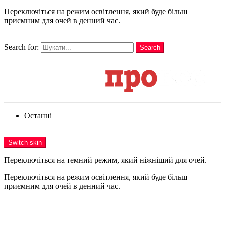
Переключіться на режим освітлення, який буде більш
приємним для очей в денний час.
шукати
Search for:
Search
Login
Останні
Menu
Switch skin
Переключіться на темний режим, який ніжніший для очей.
Переключіться на режим освітлення, який буде більш
приємним для очей в денний час.
Login