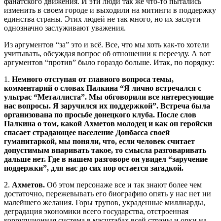
фанатского движения. И эти люди так же что-то пытались
изменить в своем городе и выходили на митинги в поддержку
единства страны. Этих людей не так много, но их заслуги
однозначно заслуживают уважения.
Из аргументов “за” это и всё. Все, что мы хоть как-то хотели
учитывать, обсуждая вопрос об отношении к переезду. А вот
аргументов “против” было гораздо больше. Итак, по порядку:
1.
Немного отступая от главного вопроса темы,
комментарий о словах Палкина “Я лично встречался с
ультрас “Металлиста”. Мы обговорили все интересующие
нас вопросы. Я заручился их поддержкой”. Встреча была
организована по просьбе донецкого клуба. После слов
Палкина о том, какой Ахметов молодец и как он геройски
спасает страдающее население Донбасса своей
гуманитаркой, мы поняли, что, если человек считает
допустимым впаривать такое, то смысла разговаривать
дальше нет. Где в нашем разговоре он увидел “заручение
поддержки”, для нас до сих пор остается загадкой.
2.
Ахметов.
Об этом персонаже все и так знают более чем
достаточно, пережевывать его биографию опять у нас нет ни
малейшего желания. Горы трупов, украденные миллиарды,
деградация экономики всего государства, отстроенная
коррупционная система в масштабах всей страны и орки на