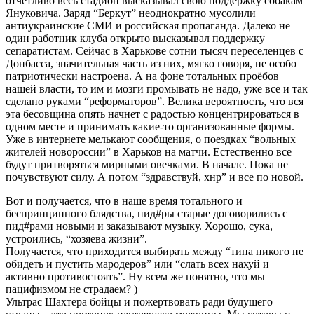
отчетливо весь стадион высказывал свою поддержку собакам
Януковича. Заряд “Беркут” неоднократно мусолили
антиукраинские СМИ и российская пропаганда. Далеко не
один работник клуба открыто высказывал поддержку
сепаратистам. Сейчас в Харькове сотни тысяч переселенцев с
Донбасса, значительная часть из них, мягко говоря, не особо
патриотически настроена. А на фоне тотальных проёбов
нашей власти, то им и мозги промывать не надо, уже все и так
сделано руками “реформаторов”. Велика вероятность, что вся
эта бесовщина опять начнет с радостью концентрироваться в
одном месте и принимать какие-то организованные формы.
Уже в интернете мелькают сообщения, о поездках “вольных
жителей новороссии” в Харьков на матчи. Естественно все
будут притворяться мирными овечками. В начале. Пока не
почувствуют силу. А потом “здравствуй, хнр” и все по новой.
Вот и получается, что в наше время тотального и
беспринципного блядства, пид#ры старые договорились с
пид#рами новыми и заказывают музыку. Хорошо, сука,
устроились, “хозяева жизни”.
Получается, что приходится выбирать между “типа никого не
обидеть и пустить мародеров” или “слать всех нахуй и
активно противостоять”. Ну всем же понятно, что мы
пацифизмом не страдаем? )
Ультрас Шахтера бойцы и пожертвовать ради будущего