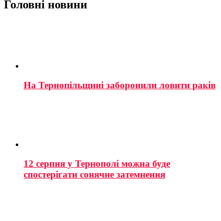
Головні новини
На Тернопільщині заборонили ловити раків
12 серпня у Тернополі можна буде
спостерігати сонячне затемнення