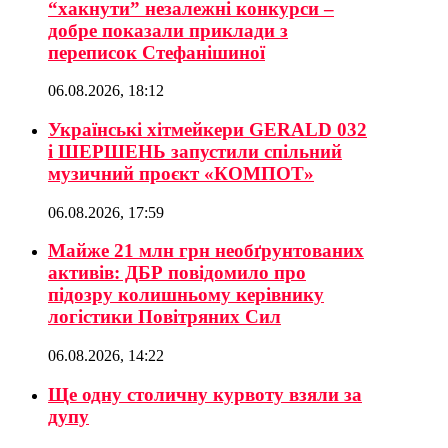
“хакнути” незалежні конкурси –
добре показали приклади з
переписок Стефанішиної
06.08.2026, 18:12
Українські хітмейкери GERALD 032
і ШЕРШЕНЬ запустили спільний
музичний проєкт «КОМПОТ»
06.08.2026, 17:59
Майже 21 млн грн необґрунтованих
активів: ДБР повідомило про
підозру колишньому керівнику
логістики Повітряних Сил
06.08.2026, 14:22
Ще одну столичну курвоту взяли за
дупу