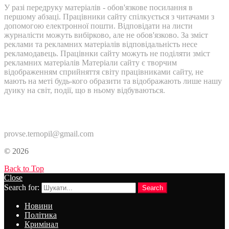
У разі передруку матеріалів - обов'язкове посилання в
першому абзаці. Працівники сайту спілкується з читачами з
допомогою електронної пошти. Відповідати на листи
журналісти можуть вибірково, але не обов'язково. За зміст
реклами та рекламних матеріалів відповідальність несе
рекламодавець. Працівнки сайту можуть не поділяти зміст
рекламних матеріалів Матеріали сайту є творчим
відображенням сприйняття світу працівниками сайту, не
мають на меті будь-кого образити та відображають лише нашу
дуику на світ, події, що в ньому відбуваються.
Контакти:
provse.ternopil@gmail.com
© 2026
Back to Top
Close
Search for:
Search
Новини
Політика
Кримінал