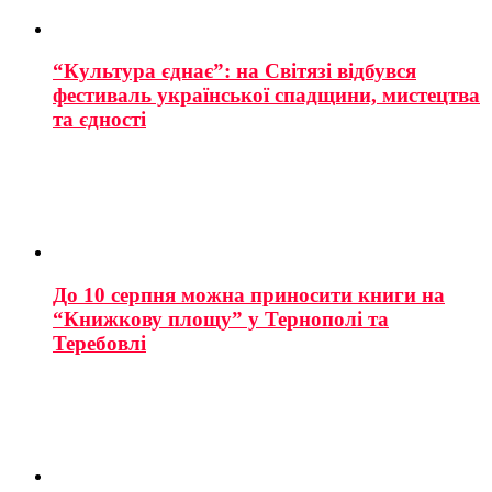
“Культура єднає”: на Світязі відбувся
фестиваль української спадщини, мистецтва
та єдності
До 10 серпня можна приносити книги на
“Книжкову площу” у Тернополі та
Теребовлі