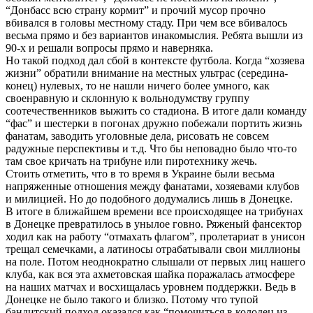
“Донбасс всю страну кормит” и прочий мусор прочно
вбивался в головы местному стаду. При чем все вбивалось
весьма прямо и без вариантов инакомыслия. Ребята вышли из
90-х и решали вопросы прямо и наверняка.
Но такой подход дал сбой в контексте футбола. Когда “хозяева
жизни” обратили внимание на местных ультрас (середина-
конец) нулевых, то не нашли ничего более умного, как
своенравную и склонную к вольнодумству группу
соотечественников выжить со стадиона. В итоге дали команду
“фас” и шестерки в погонах дружно побежали портить жизнь
фанатам, заводить уголовные дела, рисовать не совсем
радужные перспективы и т.д. Что бы неповадно было что-то
там свое кричать на трибуне или пиротехнику жечь.
Стоить отметить, что в то время в Украине были весьма
напряженные отношения между фанатами, хозяевами клубов
и милицией. Но до подобного додумались лишь в Донецке.
В итоге в ближайшем времени все происходящее на трибунах
в Донецке превратилось в унылое говно. Ряженый фансектор
ходил как на работу “отмахать флагом”, пролетариат в унисон
трещал семечками, а латиносы отрабатывали свои миллионы
на поле. Потом неоднократно слышали от первых лиц нашего
клуба, как вся эта ахметовская шайка поражалась атмосфере
на наших матчах и восхищалась уровнем поддержки. Ведь в
Донецке не было такого и близко. Потому что тупой
бандитский подход оказался как “помочиться в колодец из