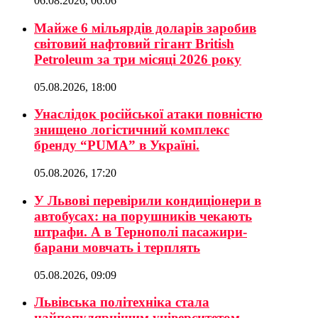
06.08.2026, 06:06
Майже 6 мільярдів доларів заробив
світовий нафтовий гігант British
Petroleum за три місяці 2026 року
05.08.2026, 18:00
Унаслідок російської атаки повністю
знищено логістичний комплекс
бренду “PUMA” в Україні.
05.08.2026, 17:20
У Львові перевірили кондиціонери в
автобусах: на порушників чекають
штрафи. А в Тернополі пасажири-
барани мовчать і терплять
05.08.2026, 09:09
Львівська політехніка стала
найпопулярнішим університетом