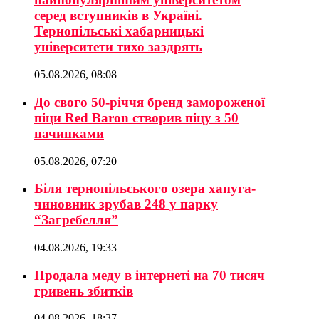
серед вступників в Україні.
Тернопільські хабарницькі
університети тихо заздрять
05.08.2026, 08:08
До свого 50-річчя бренд замороженої
піци Red Baron створив піцу з 50
начинками
05.08.2026, 07:20
Біля тернопільського озера хапуга-
чиновник зрубав 248 у парку
“Загребелля”
04.08.2026, 19:33
Продала меду в інтернеті на 70 тисяч
гривень збитків
04.08.2026, 18:37