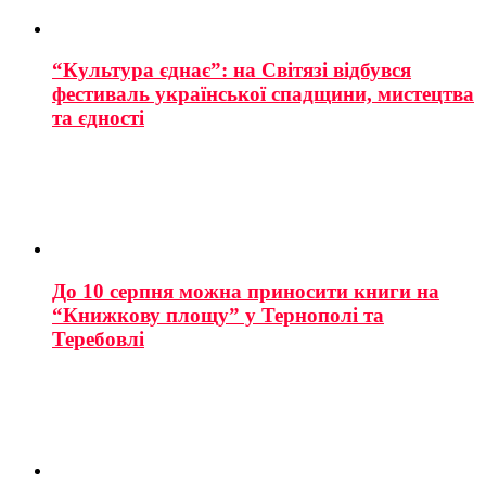
“Культура єднає”: на Світязі відбувся
фестиваль української спадщини, мистецтва
та єдності
До 10 серпня можна приносити книги на
“Книжкову площу” у Тернополі та
Теребовлі