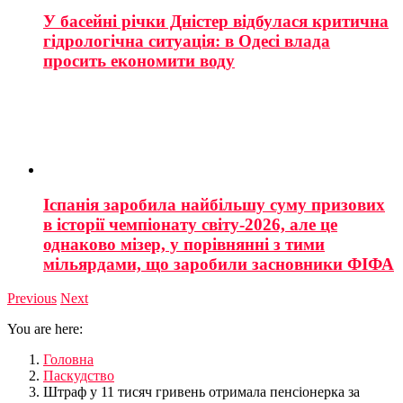
У басейні річки Дністер відбулася критична
гідрологічна ситуація: в Одесі влада
просить економити воду
Іспанія заробила найбільшу суму призових
в історії чемпіонату світу-2026, але це
однаково мізер, у порівнянні з тими
мільярдами, що заробили засновники ФІФА
Previous
Next
You are here:
Головна
Паскудство
Штраф у 11 тисяч гривень отримала пенсіонерка за