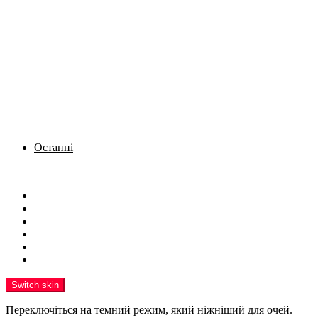
Останні
Menu
Новини
Політика
Кримінал
Фото
Надіслати новину
Реклама на сайті
Switch skin
Переключіться на темний режим, який ніжніший для очей.