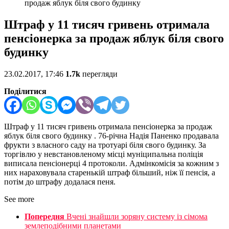
продаж яблук біля свого будинку
Штраф у 11 тисяч гривень отримала
пенсіонерка за продаж яблук біля свого
будинку
23.02.2017, 17:46
1.7k
перегляди
Поділитися
Штраф у 11 тисяч гривень отримала пенсіонерка за продаж
яблук біля свого будинку . 76-річна Надія Паненко продавала
фрукти з власного саду на тротуарі біля свого будинку. За
торгівлю у невстановленому місці муніципальна поліція
виписала пенсіонерці 4 протоколи. Адмінкомісія за кожним з
них нараховувала старенькій штраф більший, ніж її пенсія, а
потім до штрафу додалася пеня.
See more
Попередня
Вчені знайшли зоряну систему із сімома
землеподібними планетами