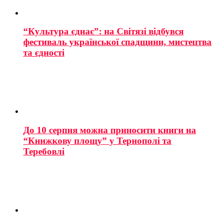
“Культура єднає”: на Світязі відбувся
фестиваль української спадщини, мистецтва
та єдності
До 10 серпня можна приносити книги на
“Книжкову площу” у Тернополі та
Теребовлі