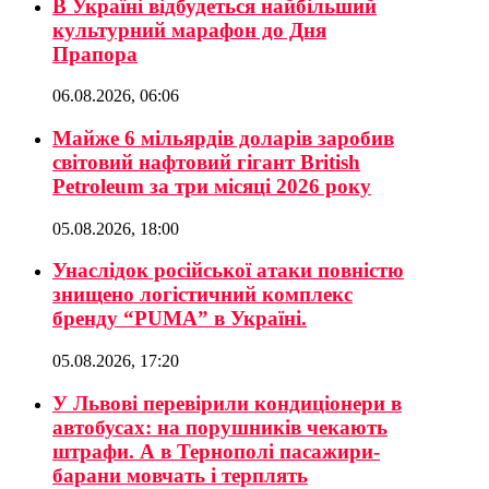
В Україні відбудеться найбільший
культурний марафон до Дня
Прапора
06.08.2026, 06:06
Майже 6 мільярдів доларів заробив
світовий нафтовий гігант British
Petroleum за три місяці 2026 року
05.08.2026, 18:00
Унаслідок російської атаки повністю
знищено логістичний комплекс
бренду “PUMA” в Україні.
05.08.2026, 17:20
У Львові перевірили кондиціонери в
автобусах: на порушників чекають
штрафи. А в Тернополі пасажири-
барани мовчать і терплять