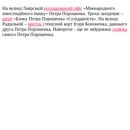
На вулиці Лаврській
розташований офіс
«Міжнародного
інвестиційного банку» Петра Порошенка. Трохи західніше –
штаб
«Блоку Петра Порошенка «Солідарність». На вулиці
Радіальній –
маєток
і тенісний корт Ігоря Кононенка, давнього
друга Петра Порошенка. Навпроти – ще не забудована
ділянка
самого Петра Порошенка.