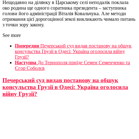
Нещодавно на ділянку в Царському селі неподалік поклала
око родина ще одного соратника президента – заступника
голови його адміністрації Віталія Ковальчука. Але методи
отримання цієї дорогоцінної землі викликають чимало питань
з точки зору закону.
See more
Попередня
Печерський суд видав постанову на обшук
консульства Грузії в Одесі: Україна оголосила війну
Грузії?
Наступна
До Тернополя приїде Семен Семенченко та
Єгор Соболєв
Печерський суд видав постанову на обшук
консульства Грузії в Одесі: Україна оголосила
війну Грузії?