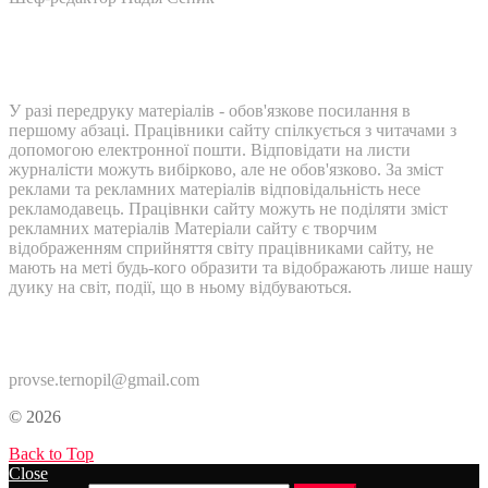
У разі передруку матеріалів - обов'язкове посилання в
першому абзаці. Працівники сайту спілкується з читачами з
допомогою електронної пошти. Відповідати на листи
журналісти можуть вибірково, але не обов'язково. За зміст
реклами та рекламних матеріалів відповідальність несе
рекламодавець. Працівнки сайту можуть не поділяти зміст
рекламних матеріалів Матеріали сайту є творчим
відображенням сприйняття світу працівниками сайту, не
мають на меті будь-кого образити та відображають лише нашу
дуику на світ, події, що в ньому відбуваються.
Контакти:
provse.ternopil@gmail.com
© 2026
Back to Top
Close