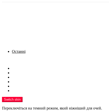
Останні
Menu
Новини
Політика
Кримінал
Фото
Надіслати новину
Реклама на сайті
Switch skin
Переключіться на темний режим, який ніжніший для очей.