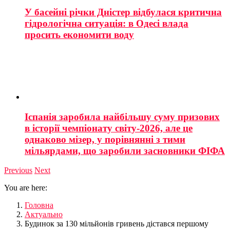
У басейні річки Дністер відбулася критична
гідрологічна ситуація: в Одесі влада
просить економити воду
Іспанія заробила найбільшу суму призових
в історії чемпіонату світу-2026, але це
однаково мізер, у порівнянні з тими
мільярдами, що заробили засновники ФІФА
Previous
Next
You are here:
Головна
Актуально
Будинок за 130 мільйонів гривень дістався першому