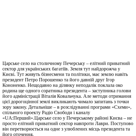
Царське село на столичному Печерську – елітний приватний
сектор для українських багатіїв. Земля тут найдорожча у
Києві. Тут живуть бізнесмени та політики, має землю навіть
президент Петро Порошенко та його давній друг Ігор
Кононенко. Нещодавно на ділянку неподалік поклала око
родина ще одного соратника президента – заступника голови
його адміністрації Віталія Ковальчука. Але методи отримання
цієї дорогоцінної землі викликають чимало запитань з точки
зору закону. Детальніше – в розслідуванні програми «Схеми»,
спільного проекту Радіо Свободи і каналу
«UA:Перший».Царське село у Печерському районі Києва – не
просто елітний приватний сектор навпроти Лаври. Поступово
він перетворюється на одне з улюблених місць президента та
його оточення.