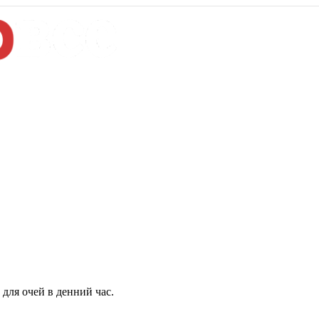
для очей в денний час.