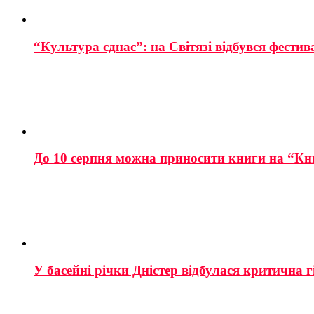
“Культура єднає”: на Світязі відбувся фестив
До 10 серпня можна приносити книги на “Кн
У басейні річки Дністер відбулася критична г