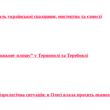
аль української спадщини, мистецтва та єдності
ижкову площу” у Тернополі та Теребовлі
ідрологічна ситуація: в Одесі влада просить еконо