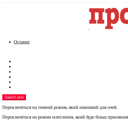
Останні
Menu
Новини
Політика
Кримінал
Фото
Надіслати новину
Реклама на сайті
Switch skin
Переключіться на темний режим, який ніжніший для очей.
Переключіться на режим освітлення, який буде більш приємним 
шукати