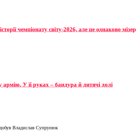
сторії чемпіонату світу-2026, але це однаково мізе
 армію. У її руках – бандура й дитячі долі
 здобув Владислав Супрунюк