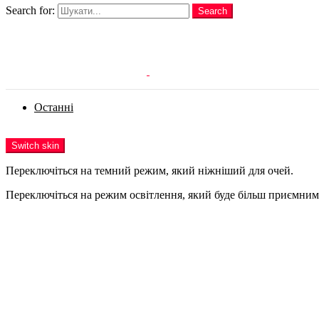
Search for:
Search
Login
Останні
Menu
Switch skin
Переключіться на темний режим, який ніжніший для очей.
Переключіться на режим освітлення, який буде більш приємним 
Login