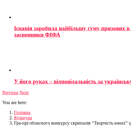
Іспанія заробила найбільшу суму призових в і
засновники ФІФА
У його руках – відповідальність за українську
Previous
Next
You are here:
Головна
Культура
Гра-прі обласного конкурсу скрипалів “Творчість юних”