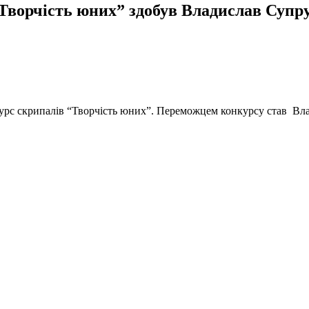
“Творчість юних” здобув Владислав Суп
урс скрипалів “Творчість юних”. Переможцем конкурсу став Влад