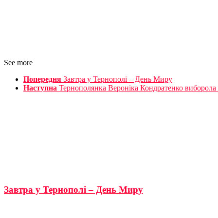
See more
Попередня
Завтра у Тернополі – День Миру
Наступна
Тернополянка Вероніка Кондратенко виборола л
Завтра у Тернополі – День Миру