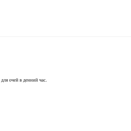
для очей в денний час.