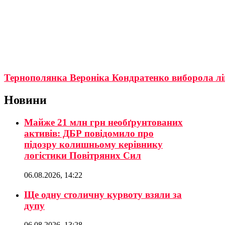
Тернополянка Вероніка Кондратенко виборола ліце
Новини
Майже 21 млн грн необґрунтованих
активів: ДБР повідомило про
підозру колишньому керівнику
логістики Повітряних Сил
06.08.2026, 14:22
Ще одну столичну курвоту взяли за
дупу
06.08.2026, 13:28