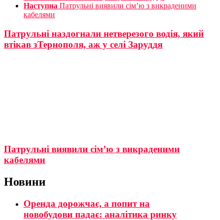
Наступна
Патрульні виявили сім’ю з викраденими
кабелями
Патрульні наздогнали нетверезого водія, який
втікав зТернополя, аж у селі Заруддя
Патрульні виявили сім’ю з викраденими
кабелями
Новини
Оренда дорожчає, а попит на
новобудови падає: аналітика ринку