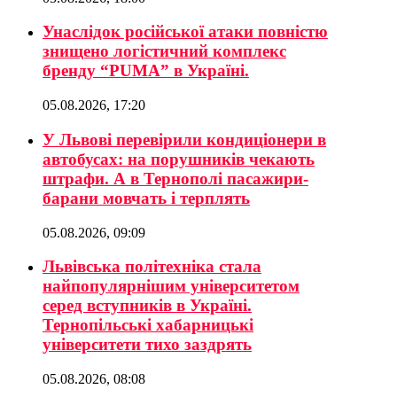
Унаслідок російської атаки повністю
знищено логістичний комплекс
бренду “PUMA” в Україні.
05.08.2026, 17:20
У Львові перевірили кондиціонери в
автобусах: на порушників чекають
штрафи. А в Тернополі пасажири-
барани мовчать і терплять
05.08.2026, 09:09
Львівська політехніка стала
найпопулярнішим університетом
серед вступників в Україні.
Тернопільські хабарницькі
університети тихо заздрять
05.08.2026, 08:08