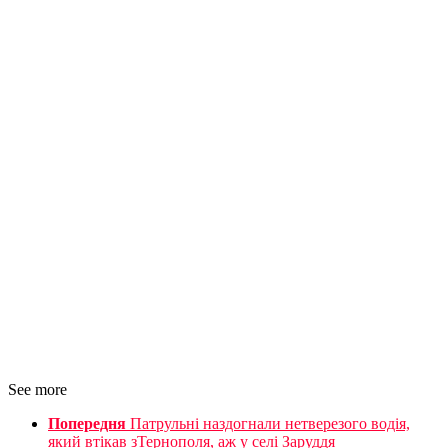
See more
Попередня
Патрульні наздогнали нетверезого водія,
який втікав зТернополя, аж у селі Заруддя