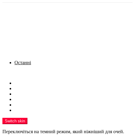
Останні
Menu
Новини
Політика
Кримінал
Фото
Надіслати новину
Реклама на сайті
Switch skin
Переключіться на темний режим, який ніжніший для очей.