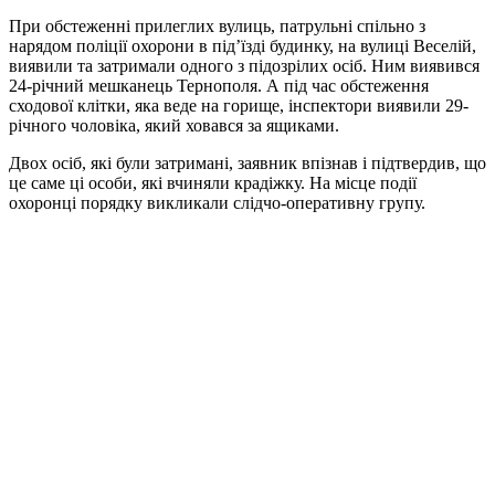
При обстеженні прилеглих вулиць, патрульні спільно з
нарядом поліції охорони в під’їзді будинку, на вулиці Веселій,
виявили та затримали одного з підозрілих осіб. Ним виявився
24-річний мешканець Тернополя. А під час обстеження
сходової клітки, яка веде на горище, інспектори виявили 29-
річного чоловіка, який ховався за ящиками.
Двох осіб, які були затримані, заявник впізнав і підтвердив, що
це саме ці особи, які вчиняли крадіжку. На місце події
охоронці порядку викликали слідчо-оперативну групу.