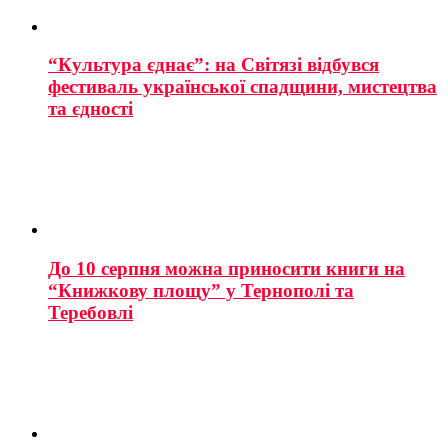
“Культура єднає”: на Світязі відбувся
фестиваль української спадщини, мистецтва
та єдності
До 10 серпня можна приносити книги на
“Книжкову площу” у Тернополі та
Теребовлі