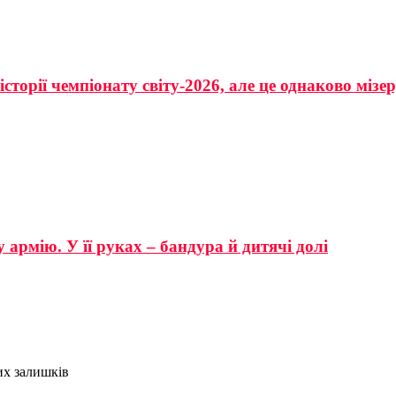
сторії чемпіонату світу-2026, але це однаково мізе
 армію. У її руках – бандура й дитячі долі
их залишків