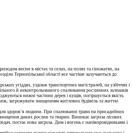
риходом весни в містах та селах, на полях та сіножатях, на
зділи Тернопільської області все частіше залучаються до
рських угіддях, уздовж транспортних магістралей, на узбіччях і
мовільного й неконтрольованого спалювання рослинних залишків
коджуються нижні частини дерев і кущів, погіршується якість
жеж, загрожувати знищенням житлових будівель та життю
у для здоров’я людини. При спалюванні трави на присадибних
 знищення диких рослин та тварин. Виникає загроза лісових
едач, постає нова загроза. Дим і вогонь є напівпровідниками і
рібно залучати значну кількість рятувальних сил, пального і