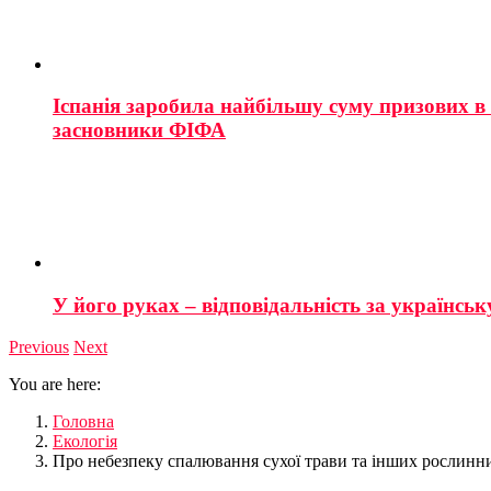
Іспанія заробила найбільшу суму призових в і
засновники ФІФА
У його руках – відповідальність за українську
Previous
Next
You are here:
Головна
Екологія
Про небезпеку спалювання сухої трави та інших рослинн