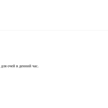
для очей в денний час.