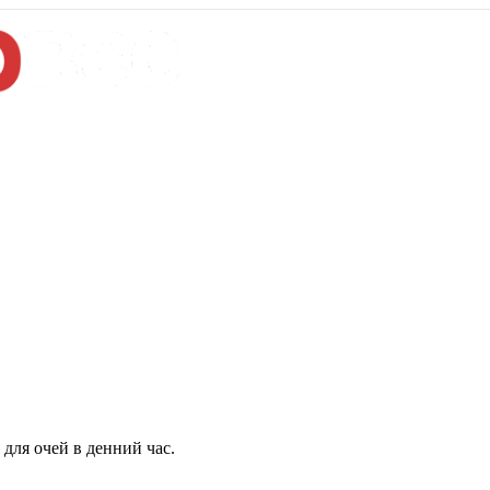
для очей в денний час.