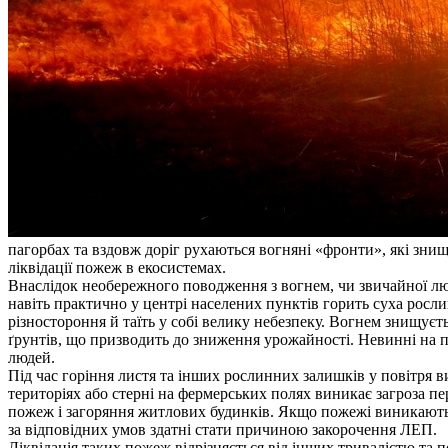
пагорбах та вздовж доріг рухаються вогняні «фронти», які знищ
ліквідації пожеж в екосистемах.
Внаслідок необережного поводження з вогнем, чи звичайної людс
навіть практично у центрі населених пунктів горить суха росл
різностороння й таїть у собі велику небезпеку. Вогнем знищуєт
ґрунтів, що призводить до зниження урожайності. Невинні на
людей.
Під час горіння листя та інших рослинних залишків у повітря 
територіях або стерні на фермерських полях виникає загроза п
пожеж і загоряння житлових будинків. Якщо пожежі виникають на
за відповідних умов здатні стати причиною закорочення ЛЕП.
Ліквідація таких пожеж відрізняється від інших тривалістю та 