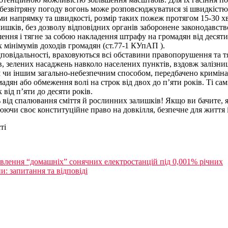
 безвітряну погоду вогонь може розповсюджуватися зі швидкістю до
нами напрямку та швидкості, розмір таких пожеж протягом 15-30 хв
ишків, без дозволу відповідних органів заборонене законодавств
ння і тягне за собою накладення штрафу на громадян від десяти
х мінімумів доходів громадян (ст.77-1 КУпАП ).
дповідальності, враховуються всі обставини правопорушення та т
 зелених насаджень навколо населених пунктів, вздовж залізниць,
м чи іншим загально-небезпечним способом, передбачено криміна
адян або обмеження волі на строк від двох до п’яти років. Ті са
 від п’яти до десяти років.
ід спалювання сміття й рослинних залишків! Якщо ви бачите, як і
оюючи своє конституційне право на довкілля, безпечне для життя і
ті
овлення “домашніх” сонячних електростанцій під 0,001% річних
: запитання та відповіді