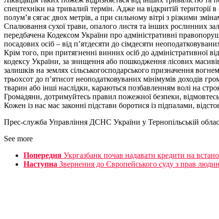
спецтехніки на тривалий термін. Адже на відкритій території в
полум’я сягає двох метрів, а при сильному вітрі з різкими змі
Спалювання сухої трави, опалого листя та інших рослинних зал
передбачена Кодексом України про адміністративні правопоруше
посадових осіб – від п’ятдесяти до сімдесяти неоподатковувани
Крім того, при притягненні винних осіб до адміністративної ві
кодексу України, за знищення або пошкодження лісових масивів,
залишків на землях сільськогосподарського призначення вогне
трьохсот до п’ятисот неоподатковуваних мінімумів доходів гром
тварин або інші наслідки, караються позбавленням волі на строк
Громадяни, дотримуйтесь правил пожежної безпеки, відмовтесь в
Кожен із нас має законні підстави боротися із підпалами, відст
Прес-служба Управління ДСНС України у Тернопільській облас
See more
Попередня
Укргазбанк почав надавати кредити на встан
Наступна
Звернення до Європейського суду з прав людини