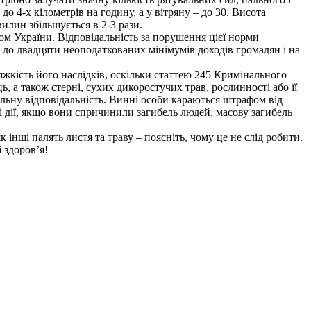
 4-х кілометрів на годину, а у вітряну – до 30. Висота
илин збільшується в 2-3 рази.
ом України. Відповідальність за порушення цієї норми
 до двадцяти неоподаткованих мінімумів доходів громадян і на
яжкість його наслідків, оскільки статтею 245 Кримінального
 а також стерні, сухих дикоростучих трав, рослинності або її
льну відповідальність. Винні особи караються штрафом від
мі дії, якщо вони спричинили загибель людей, масову загибель
нші палять листя та траву – поясніть, чому це не слід робити.
 здоров’я!