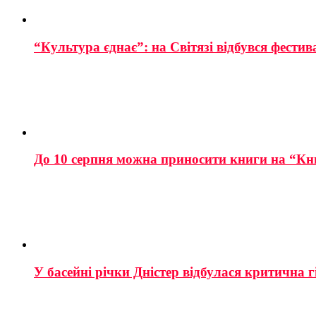
“Культура єднає”: на Світязі відбувся фестив
До 10 серпня можна приносити книги на “Кн
У басейні річки Дністер відбулася критична г