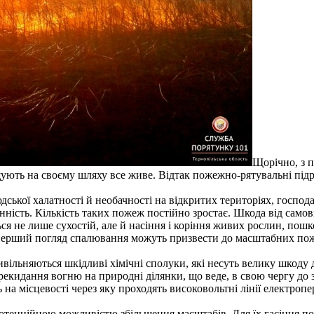
Щорічно, з п
ують на своєму шляху все живе. Відтак пожежно-рятувальні підро
ької халатності й необачності на відкритих територіях, господа
инність. Кількість таких пожеж постійно зростає. Шкода від са
ься не лише сухостій, але й насіння і коріння живих рослин, пош
 перший погляд спалювання можуть призвести до масштабних по
вивільняються шкідливі хімічні сполуки, які несуть велику шкод
ерекидання вогню на природні ділянки, що веде, в свою чергу до
 місцевості через яку проходять високовольтні лінії електропер
потенційною можливістю збільшення масштабів. Для їх гасіння пот