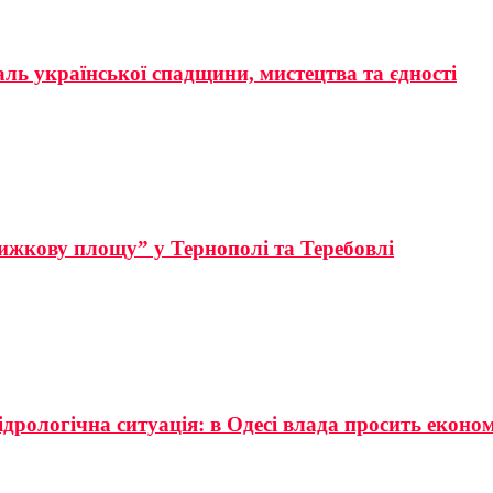
аль української спадщини, мистецтва та єдності
ижкову площу” у Тернополі та Теребовлі
ідрологічна ситуація: в Одесі влада просить еконо