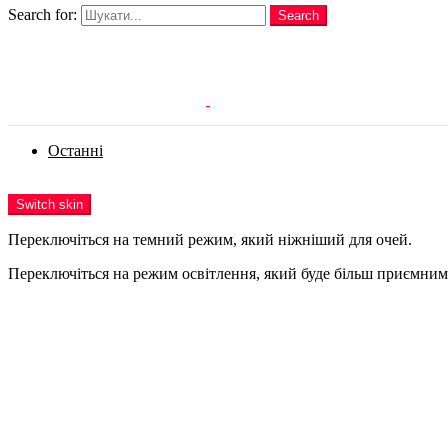
Search for:
Search
Login
Останні
Menu
Switch skin
Переключіться на темний режим, який ніжніший для очей.
Переключіться на режим освітлення, який буде більш приємним 
Login