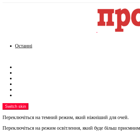
Останні
Menu
Новини
Політика
Кримінал
Фото
Надіслати новину
Реклама на сайті
Switch skin
Переключіться на темний режим, який ніжніший для очей.
Переключіться на режим освітлення, який буде більш приємним 
шукати