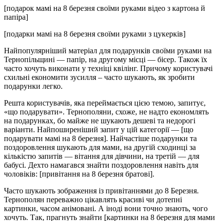
[подарок мамі на 8 березня своїми руками відео з картона й
папіра]
[подарки мамі на 8 березня своїми руками з цукерків]
Найпопулярніший матеріал для подарунків своїми руками на
Тернопільщині — папір, на другому місці — бісер. Також їх
часто хочуть виконати у техніці квілінг. Причому користувачі
схильні економити зусилля – часто шукають, як зробити
подарунки легко.
Решта користувачів, яка переймається цією темою, запитує,
«що подарувати». Тернополяни, схоже, не надто економлять
на подарунках, бо майже не шукають дешеві та недорогі
варіанти. Найпоширеніший запит у цій категорії — [що
подарувати мамі на 8 березня]. Найчастіше подарунки та
поздоровлення шукають для мами, на другій сходинці за
кількістю запитів — вітання для дівчини, на третій — для
бабусі. Дехто намагався знайти поздоровлення навіть для
чоловіків: [привітання на 8 березня братові].
Часто шукають зображення із привітаннями до 8 Березня.
Тернополян переважно цікавлять красиві чи дотепні
картинки, часом анімовані. А іноді вони точно знають, чого
хочуть. Так, прагнуть знайти [картинки на 8 березня для мами