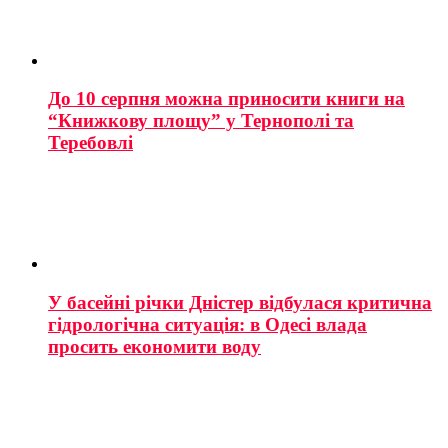
До 10 серпня можна приносити книги на
“Книжкову площу” у Тернополі та
Теребовлі
У басейні річки Дністер відбулася критична
гідрологічна ситуація: в Одесі влада
просить економити воду