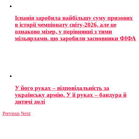
Іспанія заробила найбільшу суму призових
в історії чемпіонату світу-2026, але це
однаково мізер, у порівнянні з тими
мільярдами, що заробили засновники ФІФА
У його руках – відповідальність за
українську армію. У її руках – бандура й
дитячі долі
Previous
Next