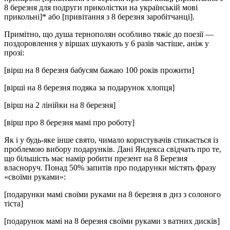
8 березня для подруги приколістки на українській мові
прикольні]* або [привітання з 8 березня заробітчанці].
Примітно, що душа тернополян особливо тяжіє до поезії —
поздоровлення у віршах шукають у 6 разів частіше, аніж у
прозі:
[вірш на 8 березня бабусям бажаю 100 років прожити]
[вірші на 8 березня подяка за подарунок хлопця]
[вірш на 2 лінійки на 8 березня]
[вірш про 8 березня мамі про роботу]
Як і у будь-яке інше свято, чимало користувачів стикається із
проблемою вибору подарунків. Дані Яндекса свідчать про те,
що більшість має намір робити презент на 8 Березня
власноруч. Понад 50% запитів про подарунки містять фразу
«своїми руками»:
[подарунки мамі своїми руками на 8 березня в днз з солоного
тіста]
[подарунок мамі на 8 березня своїми руками з ватних дисків]