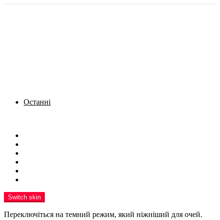
Останні
Menu
Новини
Політика
Кримінал
Фото
Надіслати новину
Реклама на сайті
Switch skin
Переключіться на темний режим, який ніжніший для очей.