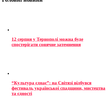
12 серпня у Тернополі можна буде
спостерігати сонячне затемнення
“Культура єднає”: на Світязі відбувся
фестиваль української спадщини, мистецтва
та єдності