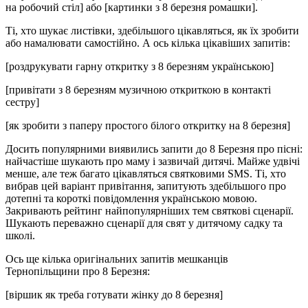
на робочий стіл] або [картинки з 8 березня ромашки].
Ті, хто шукає листівки, здебільшого цікавляться, як їх зробити
або намалювати самостійно. А ось кілька цікавіших запитів:
[роздрукувати гарну откритку з 8 березням українською]
[привітати з 8 березням музичною откриткою в контакті
сестру]
[як зробити з паперу простого білого откритку на 8 березня]
Досить популярними виявились запити до 8 Березня про пісні:
найчастіше шукають про маму і зазвичай дитячі. Майже удвічі
менше, але теж багато цікавляться святковими SMS. Ті, хто
вибрав цей варіант привітання, запитують здебільшого про
дотепні та короткі повідомлення українською мовою.
Закривають рейтинг найпопулярніших тем святкові сценарії.
Шукають переважно сценарії для свят у дитячому садку та
школі.
Ось ще кілька оригінальних запитів мешканців
Тернопільщини про 8 Березня:
[віршик як треба готувати жінку до 8 березня]