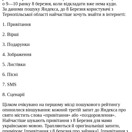
о 9—10 ранку 8 березня, коли відкладати вже нема куди.
За даними пошуку Яндекса, до 8 Березня користувачі з
Тернопільської області найчастіше хочуть знайти в інтернеті:
1. Привітання
2. Вірші
3. Подарунки
4. Зображення
5. Листівки
6. Пісні
7. SMS
8. Сценарії
Цілком очікувано на першому місці пошукового рейтингу
опинилися віншування: кожний третій запит до Яндекса про
свято містить слова «привітання» або «поздоровлення».
Найчастіше шукають привітання з 8 Березня для мами
українською мовою. Трапляються й оригінальніші запити,
приміром: [привітання з 8 березня про зайчика], [привітання з