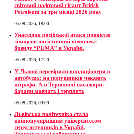
світовий нафтовий гігант British
Petroleum за три місяці 2026 року
05.08.2026, 18:00
Унаслідок російської атаки повністю
знищено логістичний комплекс
бренду “PUMA” в Україні.
05.08.2026, 17:20
У Львові перевірили кондиціонери в
автобусах: на порушників чекають
штрафи. А в Тернополі пасажири-
барани мовчать і терплять
05.08.2026, 09:09
Львівська політехніка стала
найпопулярнішим університетом
серед вступників в Україні.
Тернопільські хабарницькі