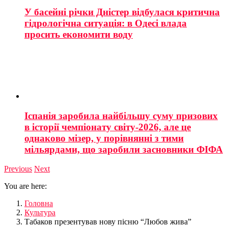
У басейні річки Дністер відбулася критична
гідрологічна ситуація: в Одесі влада
просить економити воду
Іспанія заробила найбільшу суму призових
в історії чемпіонату світу-2026, але це
однаково мізер, у порівнянні з тими
мільярдами, що заробили засновники ФІФА
Previous
Next
You are here:
Головна
Культура
Табаков презентував нову пісню “Любов жива”