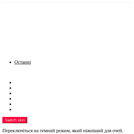
Останні
Menu
Новини
Політика
Кримінал
Фото
Надіслати новину
Реклама на сайті
Switch skin
Переключіться на темний режим, який ніжніший для очей.