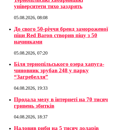
університети тихо заздрять
05.08.2026, 08:08
До свого 50-річчя бренд замороженої
піци Red Baron створив піцу з 50
начинками
05.08.2026, 07:20
Біля тернопільського озера хапуга-
чиновник зрубав 248 у парку
“Загребелля”
04.08.2026, 19:33
Продала меду в інтернеті на 70 тисяч
гривень збитків
04.08.2026, 18:37
Наловив риби на 5 тисяч доларів