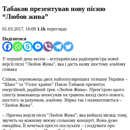
Табаков презентував нову пісню
“Любов жива”
01.03.2017, 16:09
1.1k
перегляди
Поділитися
У перший день весни – всеукраїнська радіопрем’єра нової
версії пісні “Любов Жива”, яка і дасть назву шостому альбому
співака
Співак, переможець двох найпопулярніших телешоу України –
“Шанс” та “Голос країни” Павло Табаков презентує
енергійний, радійний трек «Любов Жива». Прем’єрою цього
синглу виконавець анонсував на травень вихід свого нового,
шостого за рахунком, альбому. Збірка так і називатиметься –
“Любов Жива”.
– Лірична версія пісні “Любов Жива”, яка вийшла місяць тому,
звучить на кожному моєму сольному концерті. Вона дуже
емоційна. Її хочеться просто послухати – і подумати про