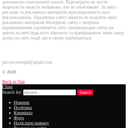
допомогою електронної пошти. Відповідати на листи
журналісти можуть вибірково, але не обов'язково. За зміст
реклами та рекламних матеріалів відповідальність несе
рекламодавець. Працівнки сайту можуть не поділяти зміст
рекламних матеріалів Матеріали сайту є творчим
відображенням сприйняття світу працівниками сайту, не
мають на меті будь-кого образити та відображають лише нашу
дуику на світ, події, що в ньому відбуваються.
Контакти:
provse.ternopil@gmail.com
© 2026
Back to Top
Close
Search for:
Search
Новини
Політика
Кримінал
Фото
Надіслати новину