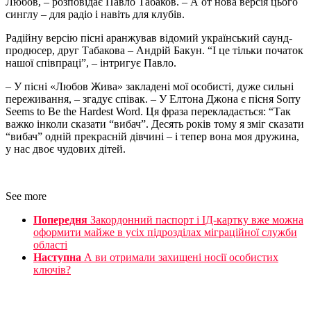
Любов, – розповідає Павло Табаков. – А от нова версія цього
синглу – для радіо і навіть для клубів.
Радійну версію пісні аранжував відомий український саунд-
продюсер, друг Табакова – Андрій Бакун. “І це тільки початок
нашої співпраці”, – інтригує Павло.
– У пісні «Любов Жива» закладені мої особисті, дуже сильні
переживання, – згадує співак. – У Елтона Джона є пісня Sorry
Seems to Be the Hardest Word. Ця фраза перекладається: “Так
важко інколи сказати “вибач”. Десять років тому я зміг сказати
“вибач” одній прекрасній дівчині – і тепер вона моя дружина,
у нас двоє чудових дітей.
See more
Попередня
Закордонний паспорт і ІД-картку вже можна
оформити майже в усіх підрозділах міграційної служби
області
Наступна
А ви отримали захищені носії особистих
ключів?