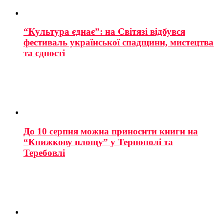
“Культура єднає”: на Світязі відбувся
фестиваль української спадщини, мистецтва
та єдності
До 10 серпня можна приносити книги на
“Книжкову площу” у Тернополі та
Теребовлі