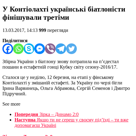
У Контіолахті українські біатлоністи
фінішували третіми
13.03.2017, 14:13
999
перегляди
Поділитися
Збірна України з біатлону знову потрапила на п’єдестал
пошани в естафетній гонці Кубку світу сезону-2016/17.
Сталося це у неділю, 12 березня, на етапі у фінському
Контіолахті у змішаній естафеті. За Україну по черзі бігли
Ірина Варвинець, Ольга Абрамова, Сергій Семенов і Дмитро
Підручний.
See more
Попередня
Зірка – Динамо 2:0
Наступна
Якщо ти не сереш у своєму під’їзді – ти вже
допомагаєш Україні