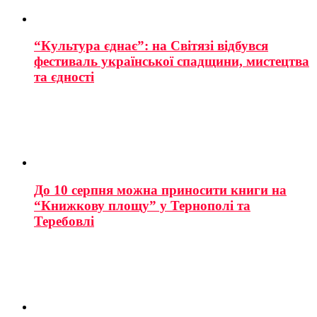
“Культура єднає”: на Світязі відбувся
фестиваль української спадщини, мистецтва
та єдності
До 10 серпня можна приносити книги на
“Книжкову площу” у Тернополі та
Теребовлі