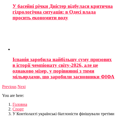
У басейні річки Дністер відбулася критична
гідрологічна ситуація: в Одесі влада
просить економити воду
Іспанія заробила найбільшу суму призових
в історії чемпіонату світу-2026, але це
однаково мізер, у порівнянні з тими
мільярдами, що заробили засновники ФІФА
Previous
Next
You are here:
Головна
Спорт
У Контіолахті українські біатлоністи фінішували третіми