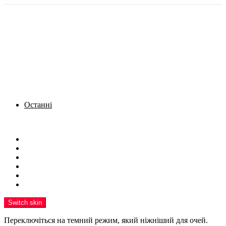
Останні
Menu
Новини
Політика
Кримінал
Фото
Надіслати новину
Реклама на сайті
Switch skin
Переключіться на темний режим, який ніжніший для очей.