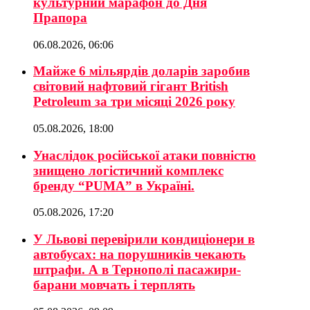
культурний марафон до Дня
Прапора
06.08.2026, 06:06
Майже 6 мільярдів доларів заробив
світовий нафтовий гігант British
Petroleum за три місяці 2026 року
05.08.2026, 18:00
Унаслідок російської атаки повністю
знищено логістичний комплекс
бренду “PUMA” в Україні.
05.08.2026, 17:20
У Львові перевірили кондиціонери в
автобусах: на порушників чекають
штрафи. А в Тернополі пасажири-
барани мовчать і терплять