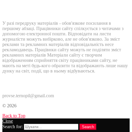
У разі передруку матеріалів - обов'язкове посилання в
першому абзаці. Працівники сайту спілкується з читачами з
допомогою електронної пошти. Відповідати на листи
журналісти можуть вибірково, але не обов'язково. За зміст
реклами та рекламних матеріалів відповідальність несе
рекламодавець. Працівнки сайту можуть не поділяти зміст
рекламних матеріалів Матеріали сайту є творчим
відображенням сприйняття світу працівниками сайту, не
мають на меті будь-кого образити та відображають лише нашу
дуику на світ, події, що в ньому відбуваються.
Контакти:
provse.ternopil@gmail.com
© 2026
Back to Top
Close
Search for:
Search