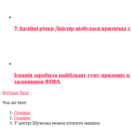
У басейні річки Дністер відбулася критична г
Іспанія заробила найбільшу суму призових в і
засновники ФІФА
Previous
Next
You are here:
Головна
Головне
У центрі Шумська можна втопити машину