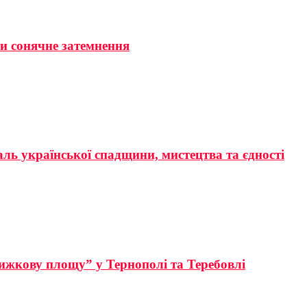
ти сонячне затемнення
аль української спадщини, мистецтва та єдності
ижкову площу” у Тернополі та Теребовлі