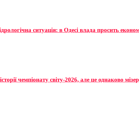
ідрологічна ситуація: в Одесі влада просить еконо
сторії чемпіонату світу-2026, але це однаково мізе