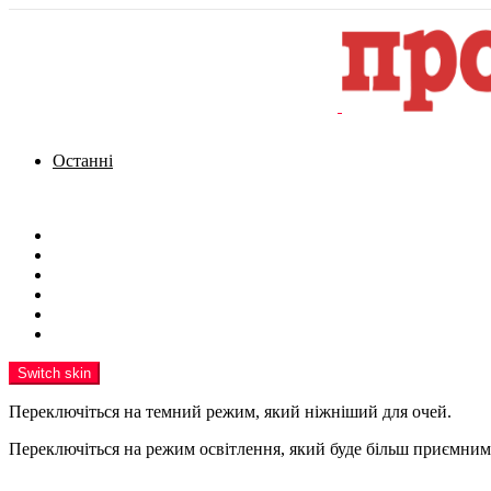
Останні
Menu
Новини
Політика
Кримінал
Фото
Надіслати новину
Реклама на сайті
Switch skin
Переключіться на темний режим, який ніжніший для очей.
Переключіться на режим освітлення, який буде більш приємним 
шукати