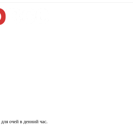
для очей в денний час.