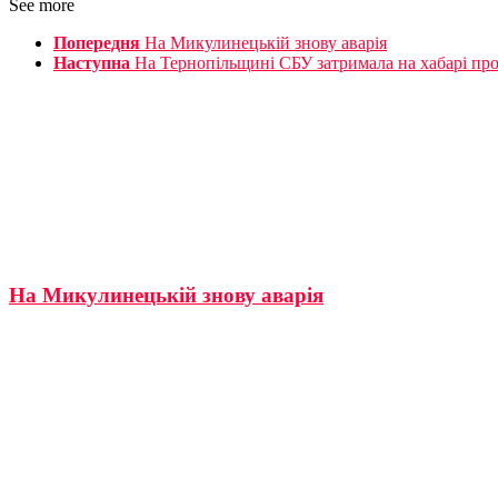
See more
Попередня
На Микулинецькій знову аварія
Наступна
На Тернопільщині СБУ затримала на хабарі пр
На Микулинецькій знову аварія