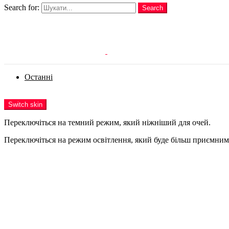
Search for:
Search
Login
Останні
Menu
Switch skin
Переключіться на темний режим, який ніжніший для очей.
Переключіться на режим освітлення, який буде більш приємним 
Login