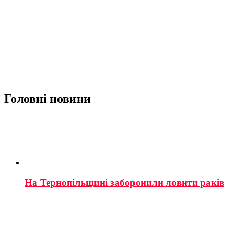
Головні новини
На Тернопільщині заборонили ловити раків