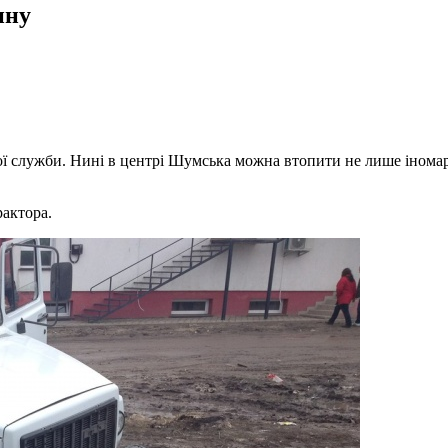
ину
 служби. Нині в центрі Шумська можна втопити не лише іномарку
рактора.