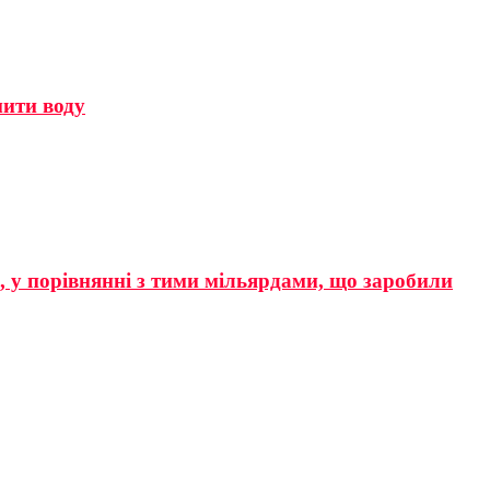
мити воду
р, у порівнянні з тими мільярдами, що заробили