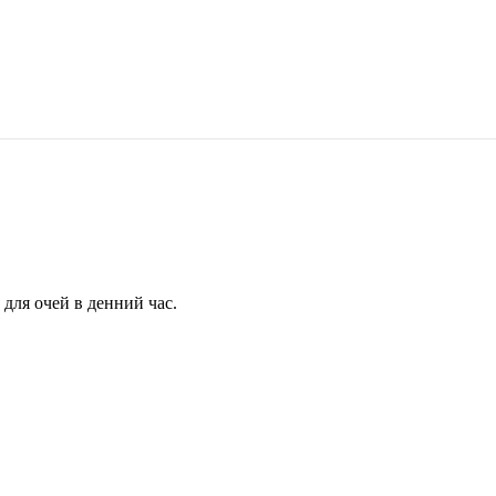
для очей в денний час.