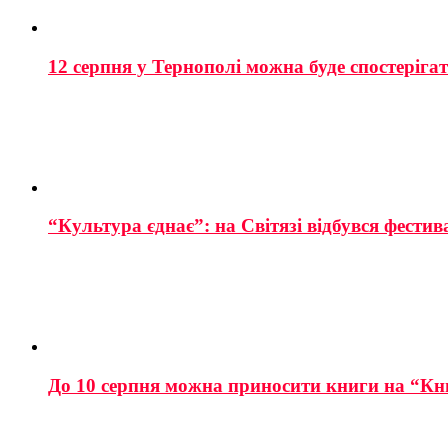
12 серпня у Тернополі можна буде спостеріга
“Культура єднає”: на Світязі відбувся фестив
До 10 серпня можна приносити книги на “Кн