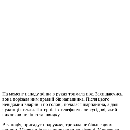
На момент нападу жінка в руках тримала ніж. Захищаючись,
вона порізала ним правий бік нападника. Після цього
невідомий вдарив її по голові, почалася шарпанина, а далі
чужинці втекли. Потерпілі зателефонували сусідові, який і
викликав поліцію та швидку.
Вся подія, пригадує подружжя, тривала не більше двох
хвилин. Мешканців села доправили до лікарні. У чоловіка