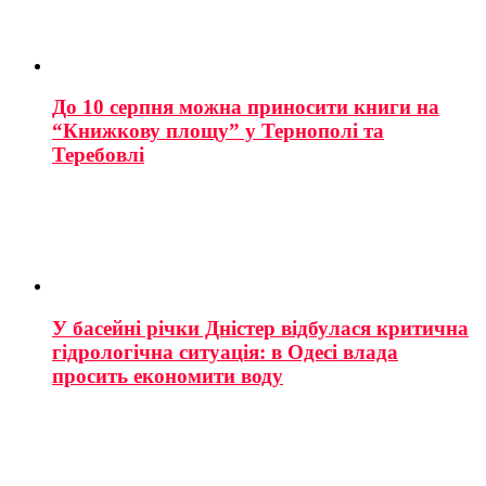
До 10 серпня можна приносити книги на
“Книжкову площу” у Тернополі та
Теребовлі
У басейні річки Дністер відбулася критична
гідрологічна ситуація: в Одесі влада
просить економити воду