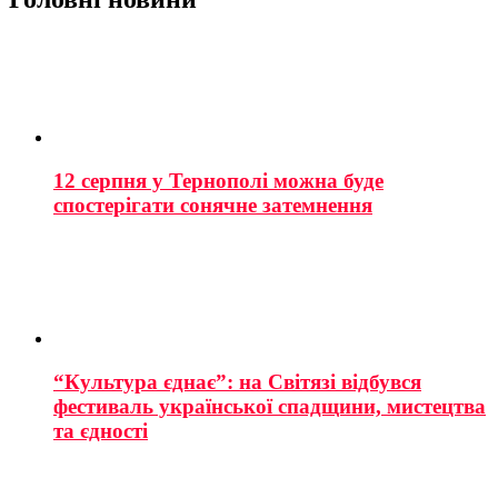
12 серпня у Тернополі можна буде
спостерігати сонячне затемнення
“Культура єднає”: на Світязі відбувся
фестиваль української спадщини, мистецтва
та єдності