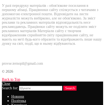
У разі передруку матеріалів - обов'язкове посилання в
першому абзаці. Працівники сайту спілкується з читачами з
допомогою електронної пошти. Відповідати на листи
журналісти можуть вибірково, але не обов'язково. За зміст
реклами та рекламних матеріалів відповідальність несе
рекламодавець. Працівнки сайту можуть не поділяти зміст
рекламних матеріалів Матеріали сайту є творчим
відображенням сприйняття світу працівниками сайту, не
мають на меті будь-кого образити та відображають лише нашу
дуику на світ, події, що в ньому відбуваються.
Контакти:
provse.ternopil@gmail.com
© 2026
Back to Top
Close
Search for:
Search
Новини
Політика
Кримінал