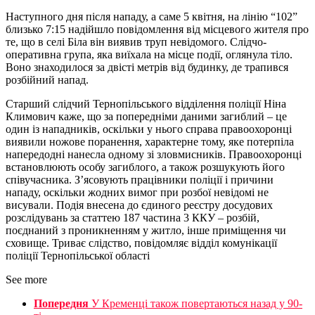
Наступного дня після нападу, а саме 5 квітня, на лінію “102”
близько 7:15 надійшло повідомлення від місцевого жителя про
те, що в селі Біла він виявив труп невідомого. Слідчо-
оперативна група, яка виїхала на місце події, оглянула тіло.
Воно знаходилося за двісті метрів від будинку, де трапився
розбійний напад.
Старший слідчий Тернопільського відділення поліції Ніна
Климович каже, що за попередніми даними загиблий – це
один із нападників, оскільки у нього справа правоохоронці
виявили ножове поранення, характерне тому, яке потерпіла
напередодні нанесла одному зі зловмисників. Правоохоронці
встановлюють особу загиблого, а також розшукують його
співучасника. З’ясовують працівники поліції і причини
нападу, оскільки жодних вимог при розбої невідомі не
висували. Подія внесена до єдиного реєстру досудових
розслідувань за статтею 187 частина 3 ККУ – розбій,
поєднаний з проникненням у житло, інше приміщення чи
сховище. Триває слідство, повідомляє відділ комунікації
поліції Тернопільської області
See more
Попередня
У Кременці також повертаються назад у 90-