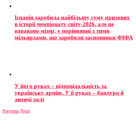
Іспанія заробила найбільшу суму призових
в історії чемпіонату світу-2026, але це
однаково мізер, у порівнянні з тими
мільярдами, що заробили засновники ФІФА
У його руках – відповідальність за
українську армію. У її руках – бандура й
дитячі долі
Previous
Next