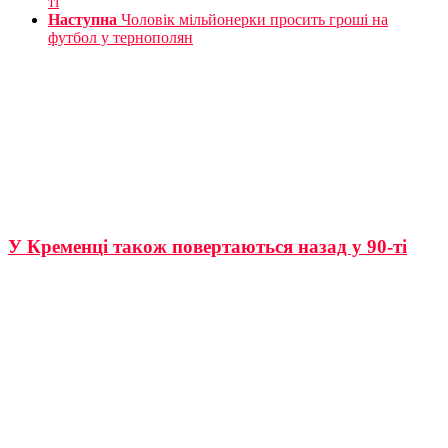
ті
Наступна
Чоловік мільйонерки просить гроші на
футбол у тернополян
У Кременці також повертаються назад у 90-ті