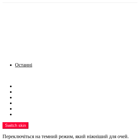
Останні
Menu
Новини
Політика
Кримінал
Фото
Надіслати новину
Реклама на сайті
Switch skin
Переключіться на темний режим, який ніжніший для очей.