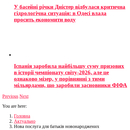
У басейні річки Дністер відбулася критична
гідрологічна ситуація: в Одесі влада
просить економити воду
Іспанія заробила найбільшу суму призових
в історії чемпіонату світу-2026, але це
однаково мізер, у порівнянні з тими
мільярдами, що заробили засновники ФІФА
Previous
Next
You are here:
Головна
Актуально
Нова послуга для батьків новонароджених