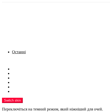
Останні
Menu
Новини
Політика
Кримінал
Фото
Надіслати новину
Реклама на сайті
Switch skin
Переключіться на темний режим, який ніжніший для очей.