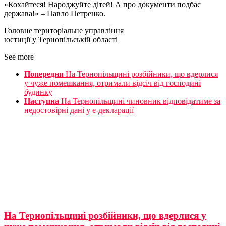
«Кохайтеся! Народжуйте дітей! А про документи подбає
держава!» – Павло Петренко.
Головне територіальне управління
юстиції у Тернопільській області
See more
Попередня
На Тернопільщині розбійники, що вдерлися
у чуже помешкання, отримали відсіч від господині
будинку
Наступна
На Тернопільщині чиновник відповідатиме за
недостовірні дані у e-декларації
На Тернопільщині розбійники, що вдерлися у