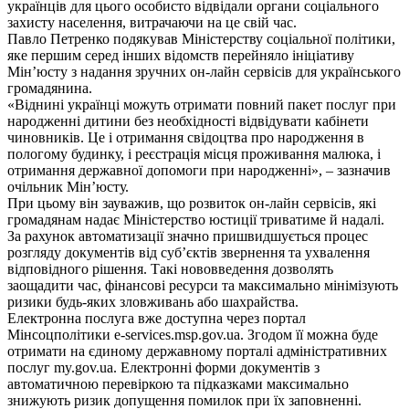
українців для цього особисто відвідали органи соціального
захисту населення, витрачаючи на це свій час.
Павло Петренко подякував Міністерству соціальної політики,
яке першим серед інших відомств перейняло ініціативу
Мін’юсту з надання зручних он-лайн сервісів для українського
громадянина.
«Віднині українці можуть отримати повний пакет послуг при
народженні дитини без необхідності відвідувати кабінети
чиновників. Це і отримання свідоцтва про народження в
пологому будинку, і реєстрація місця проживання малюка, і
отримання державної допомоги при народженні», – зазначив
очільник Мін’юсту.
При цьому він зауважив, що розвиток он-лайн сервісів, які
громадянам надає Міністерство юстиції триватиме й надалі.
За рахунок автоматизації значно пришвидшується процес
розгляду документів від суб’єктів звернення та ухвалення
відповідного рішення. Такі нововведення дозволять
заощадити час, фінансові ресурси та максимально мінімізують
ризики будь-яких зловживань або шахрайства.
Електронна послуга вже доступна через портал
Мінсоцполітики e-services.msp.gov.ua. Згодом її можна буде
отримати на єдиному державному порталі адміністративних
послуг my.gov.ua. Електронні форми документів з
автоматичною перевіркою та підказками максимально
знижують ризик допущення помилок при їх заповненні.