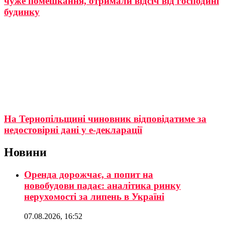
чуже помешкання, отримали відсіч від господині
будинку
На Тернопільщині чиновник відповідатиме за
недостовірні дані у e-декларації
Новини
Оренда дорожчає, а попит на
новобудови падає: аналітика ринку
нерухомості за липень в Україні
07.08.2026, 16:52