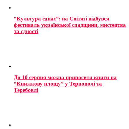
“Культура єднає”: на Світязі відбувся
фестиваль української спадщини, мистецтва
та єдності
До 10 серпня можна приносити книги на
“Книжкову площу” у Тернополі та
Теребовлі