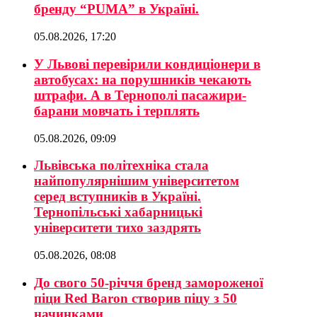
бренду “PUMA” в Україні.
05.08.2026, 17:20
У Львові перевірили кондиціонери в
автобусах: на порушників чекають
штрафи. А в Тернополі пасажири-
барани мовчать і терплять
05.08.2026, 09:09
Львівська політехніка стала
найпопулярнішим університетом
серед вступників в Україні.
Тернопільські хабарницькі
університети тихо заздрять
05.08.2026, 08:08
До свого 50-річчя бренд замороженої
піци Red Baron створив піцу з 50
начинками