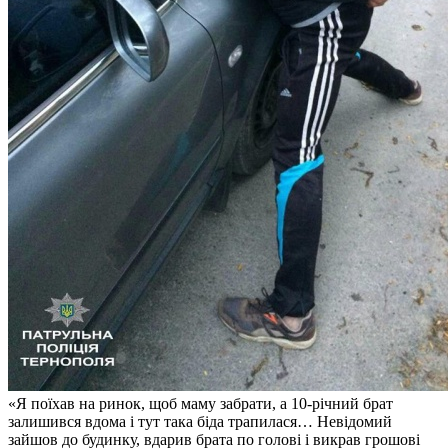
«Я поїхав на ринок, щоб маму забрати, а 10-річний брат
залишився вдома і тут така біда трапилася… Невідомий
зайшов до будинку, вдарив брата по голові і викрав грошові