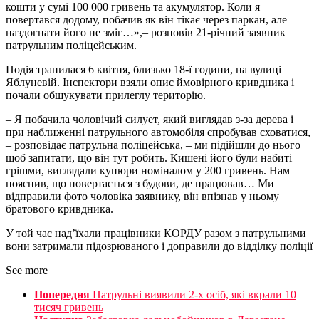
кошти у сумі 100 000 гривень та акумулятор. Коли я
повертався додому, побачив як він тікає через паркан, але
наздогнати його не зміг…»,– розповів 21-річний заявник
патрульним поліцейським.
Подія трапилася 6 квітня, близько 18-ї години, на вулиці
Яблуневій. Інспектори взяли опис ймовірного кривдника і
почали обшукувати прилеглу територію.
– Я побачила чоловічий силует, який виглядав з-за дерева і
при наближенні патрульного автомобіля спробував сховатися,
– розповідає патрульна поліцейська, – ми підійшли до нього
щоб запитати, що він тут робить. Кишені його були набиті
грішми, виглядали купюри номіналом у 200 гривень. Нам
пояснив, що повертається з будови, де працював… Ми
відправили фото чоловіка заявнику, він впізнав у ньому
братового кривдника.
У той час над’їхали працівники КОРДУ разом з патрульними
вони затримали підозрюваного і доправили до відділку поліції
See more
Попередня
Патрульні виявили 2-х осіб, які вкрали 10
тисяч гривень