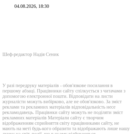
04.08.2026, 18:30
Шеф-редактор Надія Сеник
У разі передруку матеріалів - обов'язкове посилання в
першому абзаці. Працівники сайту спілкується з читачами з
допомогою електронної пошти. Відповідати на листи
журналісти можуть вибірково, але не обов'язково. За зміст
реклами та рекламних матеріалів відповідальність несе
рекламодавець. Працівнки сайту можуть не поділяти зміст
рекламних матеріалів Матеріали сайту є творчим
відображенням сприйняття світу працівниками сайту, не
мають на меті будь-кого образити та відображають лише нашу
дуику на світ, події, що в ньому відбуваються.