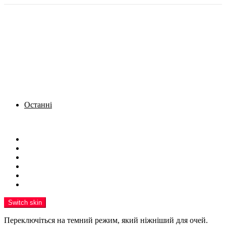
Останні
Menu
Новини
Політика
Кримінал
Фото
Надіслати новину
Реклама на сайті
Switch skin
Переключіться на темний режим, який ніжніший для очей.