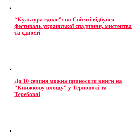
“Культура єднає”: на Світязі відбувся
фестиваль української спадщини, мистецтва
та єдності
До 10 серпня можна приносити книги на
“Книжкову площу” у Тернополі та
Теребовлі