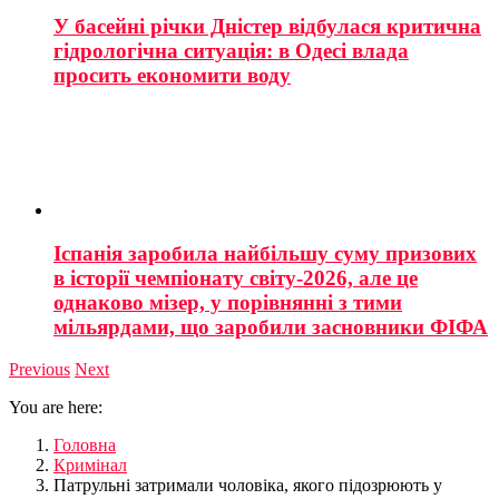
У басейні річки Дністер відбулася критична
гідрологічна ситуація: в Одесі влада
просить економити воду
Іспанія заробила найбільшу суму призових
в історії чемпіонату світу-2026, але це
однаково мізер, у порівнянні з тими
мільярдами, що заробили засновники ФІФА
Previous
Next
You are here:
Головна
Кримінал
Патрульні затримали чоловіка, якого підозрюють у