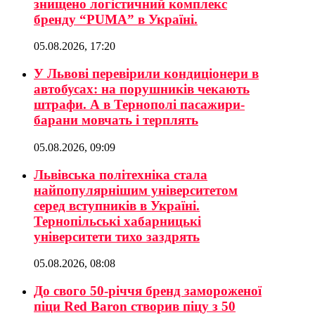
знищено логістичний комплекс
бренду “PUMA” в Україні.
05.08.2026, 17:20
У Львові перевірили кондиціонери в
автобусах: на порушників чекають
штрафи. А в Тернополі пасажири-
барани мовчать і терплять
05.08.2026, 09:09
Львівська політехніка стала
найпопулярнішим університетом
серед вступників в Україні.
Тернопільські хабарницькі
університети тихо заздрять
05.08.2026, 08:08
До свого 50-річчя бренд замороженої
піци Red Baron створив піцу з 50