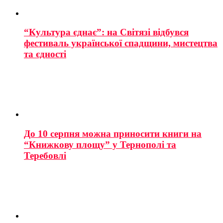
“Культура єднає”: на Світязі відбувся
фестиваль української спадщини, мистецтва
та єдності
До 10 серпня можна приносити книги на
“Книжкову площу” у Тернополі та
Теребовлі