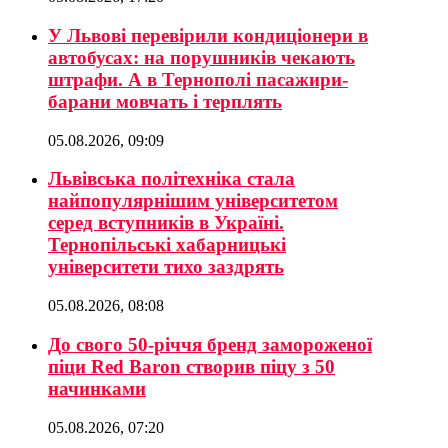
У Львові перевірили кондиціонери в
автобусах: на порушників чекають
штрафи. А в Тернополі пасажири-
барани мовчать і терплять
05.08.2026, 09:09
Львівська політехніка стала
найпопулярнішим університетом
серед вступників в Україні.
Тернопільські хабарницькі
університети тихо заздрять
05.08.2026, 08:08
До свого 50-річчя бренд замороженої
піци Red Baron створив піцу з 50
начинками
05.08.2026, 07:20