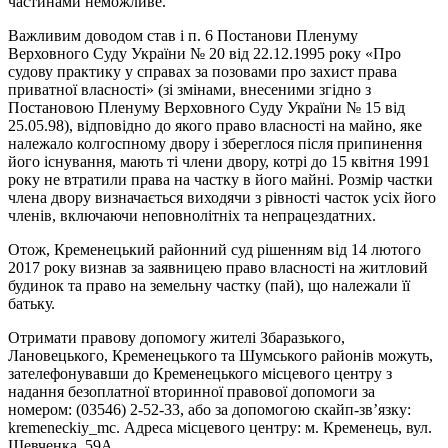
частинами неможливе.
Важливим доводом став і п. 6 Постанови Пленуму
Верховного Суду України № 20 від 22.12.1995 року «Про
судову практику у справах за позовами про захист права
приватної власності» (зі змінами, внесеними згідно з
Постановою Пленуму Верховного Суду України № 15 від
25.05.98), відповідно до якого право власності на майно, яке
належало колгоспному двору і збереглося після припинення
його існування, мають ті члени двору, котрі до 15 квітня 1991
року не втратили права на частку в його майні. Розмір частки
члена двору визначається виходячи з рівності часток усіх його
членів, включаючи неповнолітніх та непрацездатних.
Отож, Кременецький районний суд рішенням від 14 лютого
2017 року визнав за заявницею право власності на житловий
будинок та право на земельну частку (пай), що належали її
батьку.
Отримати правову допомогу жителі Збаразького,
Лановецького, Кременецького та Шумського районів можуть,
зателефонувавши до Кременецького місцевого центру з
надання безоплатної вторинної правової допомоги за
номером: (03546) 2-52-33, або за допомогою скайп-зв’язку:
kremeneckiy_mc. Адреса місцевого центру: м. Кременець, вул.
Шевченка, 59А.