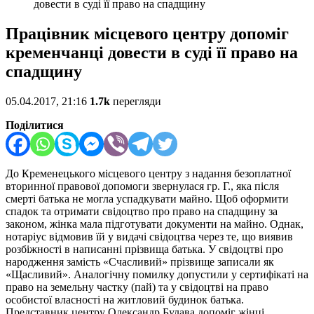
довести в суді її право на спадщину
Працівник місцевого центру допоміг
кременчанці довести в суді її право на
спадщину
05.04.2017, 21:16
1.7k
перегляди
Поділитися
До Кременецького місцевого центру з надання безоплатної
вторинної правової допомоги звернулася гр. Г., яка після
смерті батька не могла успадкувати майно. Щоб оформити
спадок та отримати свідоцтво про право на спадщину за
законом, жінка мала підготувати документи на майно. Однак,
нотаріус відмовив їй у видачі свідоцтва через те, що виявив
розбіжності в написанні прізвища батька. У свідоцтві про
народження замість «Счасливий» прізвище записали як
«Щасливий». Аналогічну помилку допустили у сертифікаті на
право на земельну частку (пай) та у свідоцтві на право
особистої власності на житловий будинок батька.
Представник центру Олександр Булава допоміг жінці