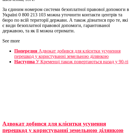
За єдиним номером системи безоплатної правової допомоги в
Україні 0 800 213 103 можна уточнити контакти центрів та
бюро по всій території держави. А також дізнатися про те, які
є види безоплатної правової допомоги, гарантованої
державою, та як її можна отримати.
See more
Попередня
Адвокат добився для клієнтки усунення
перешкод у користуванні земельною ділянкою
Наступна
У Кременці також повертаються назад у 90-ті
Адвокат добився для клієнтки усунення
перешкод у користуванні земельною ділянкою