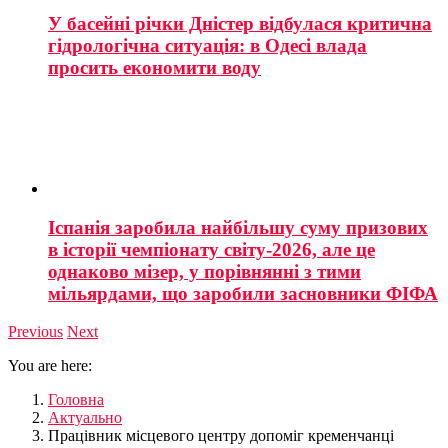
У басейні річки Дністер відбулася критична
гідрологічна ситуація: в Одесі влада
просить економити воду
Іспанія заробила найбільшу суму призових
в історії чемпіонату світу-2026, але це
однаково мізер, у порівнянні з тими
мільярдами, що заробили засновники ФІФА
Previous
Next
You are here:
Головна
Актуально
Працівник місцевого центру допоміг кременчанці