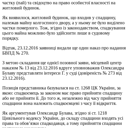
частку (пай) та свідоцтво на право особистої власності на
житловий будинок.
Як виявилося, житловий будинок, що входив у спадщину,
належав майну колгоспного двору, а у ньому не було виділено
частки померлого. Тож, згідно із законодавством, спадкування
цього майна можливо було здійснити лише в судовому
порядку.
Відтак, 23.12.2016 заявниці видали ще один наказ про надання
БВПД № 270.
З метою складання ще однієї позовної заяви, місцевий центр
наказом № 13 від 23.12.2016 вдруге уповноважив Олександра
Булаву представляти інтереси Г. у суді (довіреність № 273 від
23.12.2016).
Позиція представника базувалася на ст. 1268 ЦК України, за
якою: спадкоємець за законом має право прийняти спадщину
або не прийняти її. До того ж, незалежно від часу прийняття
спадщини вона належить спадкоємцеві з часу її відкриття.
Як аргументував Олександр Булава, згідно зі ст. 1218
Цивільного кодексу України, до складу спадщини входять усі
права та обов’язки спадкодавця, а тому прийняття спадщини