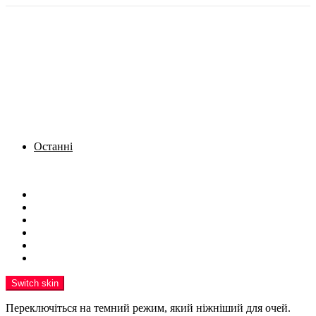
Останні
Menu
Новини
Політика
Кримінал
Фото
Надіслати новину
Реклама на сайті
Switch skin
Переключіться на темний режим, який ніжніший для очей.