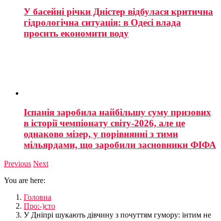
У басейні річки Дністер відбулася критична
гідрологічна ситуація: в Одесі влада
просить економити воду
Іспанія заробила найбільшу суму призових
в історії чемпіонату світу-2026, але це
однаково мізер, у порівнянні з тими
мільярдами, що заробили засновники ФІФА
Previous
Next
You are here:
Головна
Про:-)сто
У Дніпрі шукають дівчину з почуттям гумору: інтим не