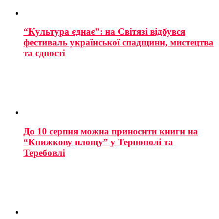
“Культура єднає”: на Світязі відбувся
фестиваль української спадщини, мистецтва
та єдності
До 10 серпня можна приносити книги на
“Книжкову площу” у Тернополі та
Теребовлі