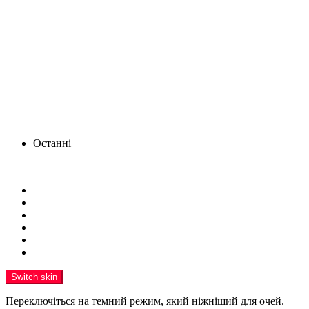
Останні
Menu
Новини
Політика
Кримінал
Фото
Надіслати новину
Реклама на сайті
Switch skin
Переключіться на темний режим, який ніжніший для очей.