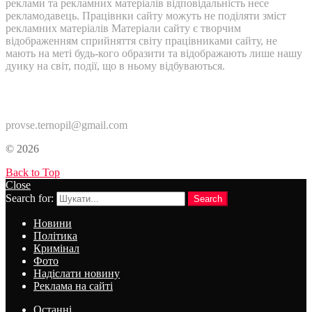
реклами та рекламних матеріалів відповідальність несе
рекламодавець. Працівнки сайту можуть не поділяти зміст
рекламних матеріалів Матеріали сайту є творчим
відображенням сприйняття світу працівниками сайту, не
мають на меті будь-кого образити та відображають лише нашу
дуику на світ, події, що в ньому відбуваються.
Контакти:
provse.ternopil@gmail.com
© 2026
Back to Top
Close
Search for:
Search
Новини
Політика
Кримінал
Фото
Надіслати новину
Реклама на сайті
Останні