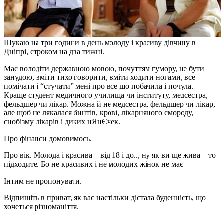
Шукаю на три години в день молоду і красиву дівчину в
Дніпрі, строком на два тижні.
Має володіти державною мовою, почуттям гумору, не бути
занудою, вміти тихо говорити, вміти ходити ногами, все
помічати і “стучати” мені про все що побачила і почула.
Краще студент медичного училища чи інституту, медсестра,
фельдшер чи лікар. Можна й не медсестра, фельдшер чи лікар,
але щоб не лякалася бинтів, крові, лікарняного смороду,
снобізму лікарів і диких нЯнЄчек.
Про фінанси домовимось.
Про вік. Молода і красива – від 18 і до.., ну як ви ще жива – то
підходите. Бо не красивих і не молодих жінок не має.
Інтим не пропонувати.
Відпишіть в приват, як вас настільки дістала буденність, що
хочеться різноманіття.