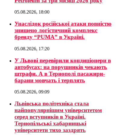
Petroleum за три місяці 2026 року
05.08.2026, 18:00
Унаслідок російської атаки повністю
знищено логістичний комплекс
бренду “PUMA” в Україні.
05.08.2026, 17:20
У Львові перевірили кондиціонери в
автобусах: на порушників чекають
штрафи. А в Тернополі пасажири-
барани мовчать і терплять
05.08.2026, 09:09
Львівська політехніка стала
найпопулярнішим університетом
серед вступників в Україні.
Тернопільські хабарницькі
університети тихо заздрять