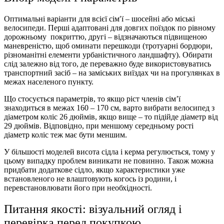
Оптимальні варіанти для всієї сім′ї – шосейні або міські
велосипеди. Перші адаптовані для довгих поїздок по рівному
дорожньому покриттю, другі – відзначаються підвищеною
маневреністю, щоб оминати перешкоди (тротуарні бордюри,
різноманітні елементи урбаністичного ландшафту). Обирати
слід залежно від того, де переважно буде використовуватись
транспортний засіб – на заміських виїздах чи на прогулянках в
межах населеного пункту.
Що стосується параметрів, то якщо ріст членів сім’ї
знаходиться в межах 160 – 170 см, варто вибрати велосипед з
діаметром коліс 26 дюймів, якщо вище – то підійде діаметр від
29 дюймів. Відповідно, при меншому середньому рості
діаметр коліс теж має бути меншим.
У більшості моделей висота сідла і керма регулюється, тому у
цьому випадку проблем виникати не повинно. Також можна
придбати додаткове сідло, якщо характеристики уже
встановленого не влаштовують когось із родини, і
перевстановлювати його при необхідності.
Питання якості: візуальний огляд і
перевірка перед покупкою