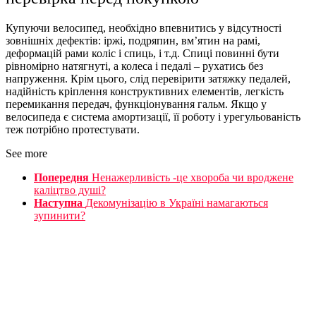
Купуючи велосипед, необхідно впевнитись у відсутності
зовнішніх дефектів: іржі, подряпин, вм’ятин на рамі,
деформацій рами коліс і спиць, і т.д. Спиці повинні бути
рівномірно натягнуті, а колеса і педалі – рухатись без
напруження. Крім цього, слід перевірити затяжку педалей,
надійність кріплення конструктивних елементів, легкість
перемикання передач, функціонування гальм. Якщо у
велосипеда є система амортизації, її роботу і урегульованість
теж потрібно протестувати.
See more
Попередня
Ненажерливість -це хвороба чи вроджене
каліцтво душі?
Наступна
Декомунізацію в Україні намагаються
зупинити?