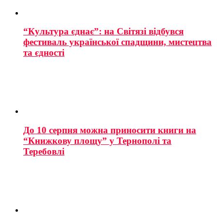
“Культура єднає”: на Світязі відбувся
фестиваль української спадщини, мистецтва
та єдності
До 10 серпня можна приносити книги на
“Книжкову площу” у Тернополі та
Теребовлі