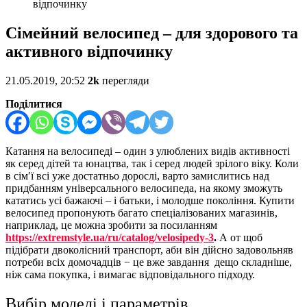
відпочинку
Сімейний велосипед – для здорового та
активного відпочинку
21.05.2019, 20:52
2k
перегляди
Поділитися
Катання на велосипеді – один з улюблених видів активності
як серед дітей та юнацтва, так і серед людей зрілого віку. Коли
в сім′ї всі уже достатньо дорослі, варто замислитись над
придбанням універсального велосипеда, на якому зможуть
кататись усі бажаючі – і батьки, і молодше покоління. Купити
велосипед пропонують багато спеціалізованих магазинів,
наприклад, це можна зробити за посиланням
https://extremstyle.ua/ru/catalog/velosipedy-3
.
А от щоб
підібрати двоколісний транспорт, аби він дійсно задовольняв
потреби всіх домочадців − це вже завдання дещо складніше,
ніж сама покупка, і вимагає відповідального підходу.
Вибір моделі і параметрів