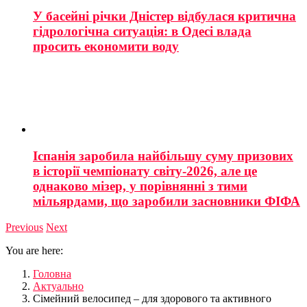
У басейні річки Дністер відбулася критична
гідрологічна ситуація: в Одесі влада
просить економити воду
Іспанія заробила найбільшу суму призових
в історії чемпіонату світу-2026, але це
однаково мізер, у порівнянні з тими
мільярдами, що заробили засновники ФІФА
Previous
Next
You are here:
Головна
Актуально
Сімейний велосипед – для здорового та активного