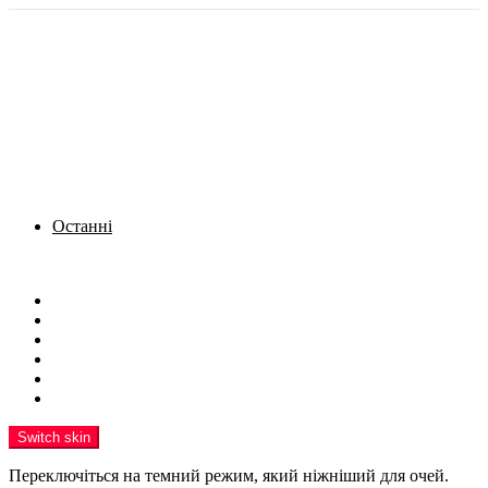
Останні
Menu
Новини
Політика
Кримінал
Фото
Надіслати новину
Реклама на сайті
Switch skin
Переключіться на темний режим, який ніжніший для очей.