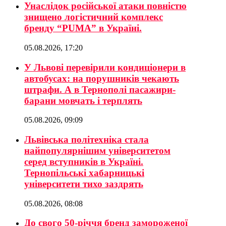
Унаслідок російської атаки повністю
знищено логістичний комплекс
бренду “PUMA” в Україні.
05.08.2026, 17:20
У Львові перевірили кондиціонери в
автобусах: на порушників чекають
штрафи. А в Тернополі пасажири-
барани мовчать і терплять
05.08.2026, 09:09
Львівська політехніка стала
найпопулярнішим університетом
серед вступників в Україні.
Тернопільські хабарницькі
університети тихо заздрять
05.08.2026, 08:08
До свого 50-річчя бренд замороженої