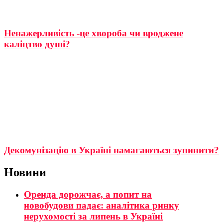
Ненажерливість -це хвороба чи вроджене
каліцтво душі?
Декомунізацію в Україні намагаються зупинити?
Новини
Оренда дорожчає, а попит на
новобудови падає: аналітика ринку
нерухомості за липень в Україні