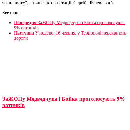
транспорту”, – пише автор петиції Сергій Літневський.
See more
Попередня
ЗаЖОПу Медведчука і Бойка проголосують
9% ватників
Наступна
У неділю, 16 червня, у Тернополі перекриють
дороги
ЗаЖОПу Медведчука і Бойка проголосують 9%
ватників