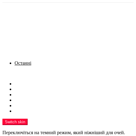
Останні
Menu
Новини
Політика
Кримінал
Фото
Надіслати новину
Реклама на сайті
Switch skin
Переключіться на темний режим, який ніжніший для очей.