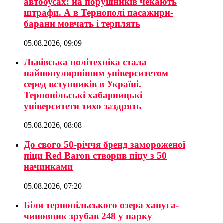
автобусах: на порушників чекають
штрафи. А в Тернополі пасажири-
барани мовчать і терплять
05.08.2026, 09:09
Львівська політехніка стала
найпопулярнішим університетом
серед вступників в Україні.
Тернопільські хабарницькі
університети тихо заздрять
05.08.2026, 08:08
До свого 50-річчя бренд замороженої
піци Red Baron створив піцу з 50
начинками
05.08.2026, 07:20
Біля тернопільського озера хапуга-
чиновник зрубав 248 у парку