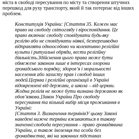
міста в свободі пересування по місту та створення штучних
перешкод для руху транспорту, який й так потерпає від інших
проблем.
Конституція України: [Стаття 35. Кожен має
право на свободу світогляду і віросповідання. Це
право включає свободу сповідувати будь-яку
релігію або не сповідувати ніякої, безперешкодно
відправляти одноособово чи колективно релігійні
культи і ритуальні обряди, вести релігійну
діяльність.Здійснення цього права може бути
обмежене законом лише в інтересах охорони
громадського порядку, здоров’я і моральності
населення або захисту прав і свобод інших
людей.Церква і релігійні організації в Україні
відокремлені від держави, а школа – від церкви.
Жодна релігія не може бути визнана державою як
обов’язкова.]Закон України Про свободу
пересування та вільний вибір місця проживання в
Україні:
[Стаття 3. Визначення термінівУ цьому Законі
наведені нижче терміни вживаються в такому
значенні:свобода пересування – право громадянина
України, а також іноземця та особи без
громадянства, які на законних підставах