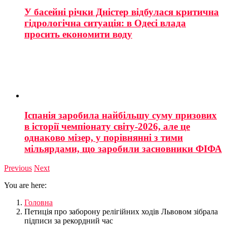
У басейні річки Дністер відбулася критична
гідрологічна ситуація: в Одесі влада
просить економити воду
Іспанія заробила найбільшу суму призових
в історії чемпіонату світу-2026, але це
однаково мізер, у порівнянні з тими
мільярдами, що заробили засновники ФІФА
Previous
Next
You are here:
Головна
Петиція про заборону релігійних ходів Львовом зібрала
підписи за рекордний час