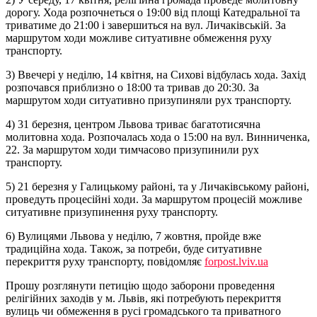
дорогу. Хода розпочнеться о 19:00 від площі Катедральної та
триватиме до 21:00 і завершиться на вул. Личаківській. За
маршрутом ходи можливе ситуативне обмеження руху
транспорту.
3) Ввечері у неділю, 14 квітня, на Сихові відбулась хода. Захід
розпочався приблизно о 18:00 та тривав до 20:30. За
маршрутом ходи ситуативно призупиняли рух транспорту.
4) 31 березня, центром Львова триває багатотисячна
молитовна хода. Розпочалась хода о 15:00 на вул. Винниченка,
22. За маршрутом ходи тимчасово призупинили рух
транспорту.
5) 21 березня у Галицькому районі, та у Личаківському районі,
проведуть процесійні ходи. За маршрутом процесій можливе
ситуативне призупинення руху транспорту.
6) Вулицями Львова у неділю, 7 жовтня, пройде вже
традиційна хода. Також, за потреби, буде ситуативне
перекриття руху транспорту, повідомляє
forpost.lviv.ua
Прошу розглянути петицію щодо заборони проведення
релігійних заходів у м. Львів, які потребують перекриття
вулиць чи обмеження в русі громадського та приватного