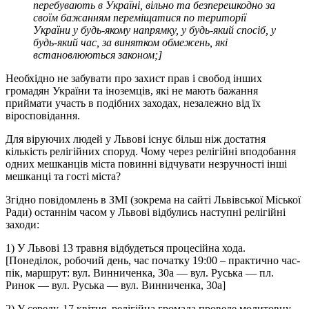
перебувають в Україні, вільно та безперешкодно за
своїм бажанням переміщатися по території
України у будь-якому напрямку, у будь-який спосіб, у
будь-який час, за винятком обмежень, які
встановлюються законом;]
Необхідно не забувати про захист прав і свобод інших
громадян України та іноземців, які не мають бажання
приймати участь в подібних заходах, незалежно від їх
віросповідання.
Для віруючих людей у Львові існує більш ніж достатня
кількість релігійних споруд. Чому через релігійні вподобання
одних мешканців міста повинні відчувати незручності інші
мешканці та гості міста?
Згідно повідомлень в ЗМІ (зокрема на сайті Львівської Міської
Ради) останнім часом у Львові відбулись наступні релігійні
заходи:
1) У Львові 13 травня відбудеться процесійна хода.
[Понеділок, робочий день, час початку 19:00 – практично час-
пік, маршрут: вул. Винниченка, 30а — вул. Руська — пл.
Ринок — вул. Руська — вул. Винниченка, 30а]
2) У середу, 17 квітня, релігійна громада проведе молитовну