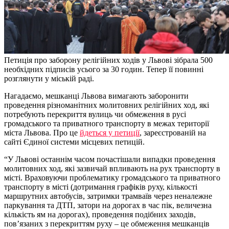
Петиція про заборону релігійних ходів у Львові зібрала 500
необхідних підписів усього за 30 годин. Тепер її повинні
розглянути у міській раді.
Нагадаємо, мешканці Львова вимагають заборонити
проведення різноманітних молитовних релігійних ход, які
потребують перекриття вулиць чи обмеження в русі
громадського та приватного транспорту в межах території
міста Львова. Про це
йдеться у петиції
, зареєстрованій на
сайті Єдиної системи місцевих петицій.
“У Львові останнім часом почастішали випадки проведення
молитовних ход, які зазвичай впливають на рух транспорту в
місті. Враховуючи проблематику громадського та приватного
транспорту в місті (дотримання графіків руху, кількості
маршрутних автобусів, затримки трамваїв через неналежне
паркування та ДТП, затори на дорогах в час пік, величезна
кількість ям на дорогах), проведення подібних заходів,
пов’язаних з перекриттям руху – це обмеження мешканців