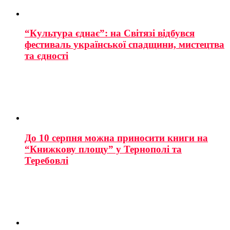
“Культура єднає”: на Світязі відбувся
фестиваль української спадщини, мистецтва
та єдності
До 10 серпня можна приносити книги на
“Книжкову площу” у Тернополі та
Теребовлі