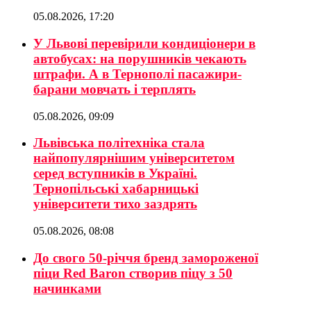
05.08.2026, 17:20
У Львові перевірили кондиціонери в
автобусах: на порушників чекають
штрафи. А в Тернополі пасажири-
барани мовчать і терплять
05.08.2026, 09:09
Львівська політехніка стала
найпопулярнішим університетом
серед вступників в Україні.
Тернопільські хабарницькі
університети тихо заздрять
05.08.2026, 08:08
До свого 50-річчя бренд замороженої
піци Red Baron створив піцу з 50
начинками