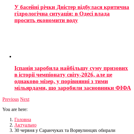
У басейні річки Дністер відбулася критична
гідрологічна ситуація: в Одесі влада
просить економити воду
Іспанія заробила найбільшу суму призових
в історії чемпіонату світу-2026, але це
однаково мізер, у порівнянні з тими
мільярдами, що заробили засновники ФІФА
Previous
Next
You are here:
Головна
Актуально
30 червня у Саранчуках та Ворвулинцях обирали