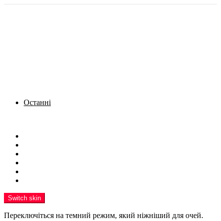
Останні
Menu
Новини
Політика
Кримінал
Фото
Надіслати новину
Реклама на сайті
Switch skin
Переключіться на темний режим, який ніжніший для очей.