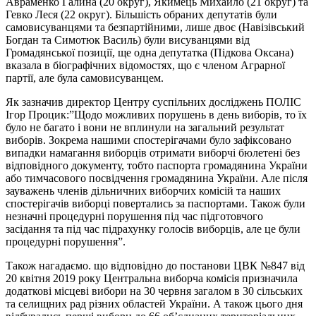
Авраменко Галина (20 округ), Якимець Михайло (21 округ) та
Гевко Леся (22 округ). Більшість обраних депутатів були
самовисуванцями та безпартійними, лише двоє (Навізівський
Богдан та Симотюк Василь) були висуванцями від
Громадянської позиції, ще одна депутатка (Підкова Оксана)
вказала в біографічних відомостях, що є членом Аграрної
партії, але була самовисуванцем.
Як зазначив директор Центру суспільних досліджень ПОЛІС
Ігор Процик:”Щодо можливих порушень в день виборів, то їх
було не багато і вони не вплинули на загальний результат
виборів. Зокрема нашими спостерігачами було зафіксовано
випадки намагання виборців отримати виборчі бюлетені без
відповідного документу, тобто паспорта громадянина України
або тимчасового посвідчення громадянина України. Але після
зауважень членів дільничних виборчих комісій та наших
спостерігачів виборці повертались за паспортами. Також були
незначні процедурні порушення під час підготовчого
засідання та під час підрахунку голосів виборців, але це були
процедурні порушення”.
Також нагадаємо. що відповідно до постанови ЦВК №847 від
20 квітня 2019 року Центральна виборча комісія призначила
додаткові місцеві вибори на 30 червня загалом в 30 сільських
та селищних рад різних областей України. А також цього дня