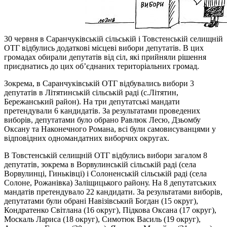
30 червня в Саранчуківській сільській і Товстенській селищній
ОТГ відбулись додаткові місцеві вибори депутатів. В цих
громадах обирали депутатів від сіл, які прийняли рішення
приєднатись до цих об’єднаних територіальних громад.
Зокрема, в Саранчуківській ОТГ відбувались вибори 3
депутатів в Літятинській сільській раді (с.Літятин,
Бережанський район). На три депутатські мандати
претендували 6 кандидатів. За результатами проведених
виборів, депутатами було обрано Равлюк Лесю, Дзьомбу
Оксану та Наконечного Романа, всі були самовисуванцями у
відповідних одномандатних виборчих округах.
В Товстенській селищній ОТГ відбулись вибори загалом 8
депутатів, зокрема в Ворвулинській сільській раді (села
Ворвулинці, Гиньківці) і Солоненській сільській раді (села
Солоне, Рожанівка) Заліщицького району. На 8 депутатських
мандатів претендувало 22 кандидати. За результатами виборів,
депутатами були обрані Навізівський Богдан (15 округ),
Кондратенко Світлана (16 округ), Підкова Оксана (17 округ),
Москаль Лариса (18 округ), Симотюк Василь (19 округ),