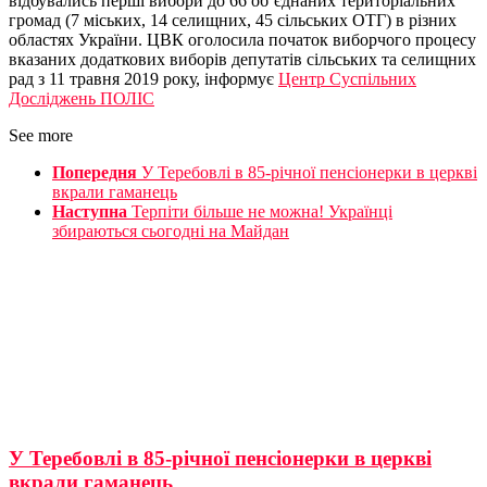
відбувались перші вибори до 66 об’єднаних територіальних
громад (7 міських, 14 селищних, 45 сільських ОТГ) в різних
областях України. ЦВК оголосила початок виборчого процесу
вказаних додаткових виборів депутатів сільських та селищних
рад з 11 травня 2019 року, інформує
Центр Суспільних
Досліджень ПОЛІС
See more
Попередня
У Теребовлі в 85-річної пенсіонерки в церкві
вкрали гаманець
Наступна
Терпіти більше не можна! Українці
збираються сьогодні на Майдан
У Теребовлі в 85-річної пенсіонерки в церкві
вкрали гаманець