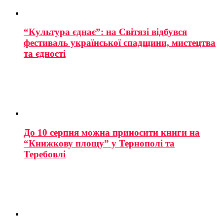
“Культура єднає”: на Світязі відбувся
фестиваль української спадщини, мистецтва
та єдності
До 10 серпня можна приносити книги на
“Книжкову площу” у Тернополі та
Теребовлі