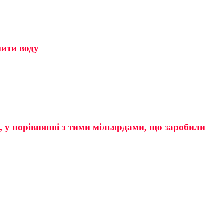
мити воду
р, у порівнянні з тими мільярдами, що заробили