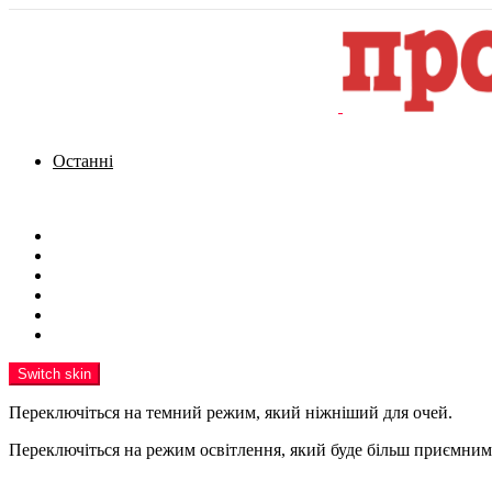
Останні
Menu
Новини
Політика
Кримінал
Фото
Надіслати новину
Реклама на сайті
Switch skin
Переключіться на темний режим, який ніжніший для очей.
Переключіться на режим освітлення, який буде більш приємним 
шукати