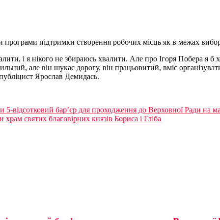
 програми підтримки створення робочих місць як в межах виборч
алити, і я нікого не збираюсь хвалити. Але про Ігоря Побера я б 
мильний, але він шукає дорогу, він працьовитий, вміє організуват
, публіцист Ярослав Демидась.
и 5-відсотковий бар’єр для проходження до Верховної Ради на м
и храм святих благовірних князів Бориса і Гліба