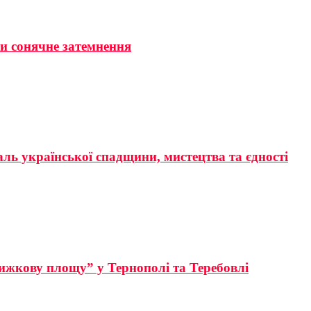
ти сонячне затемнення
аль української спадщини, мистецтва та єдності
ижкову площу” у Тернополі та Теребовлі