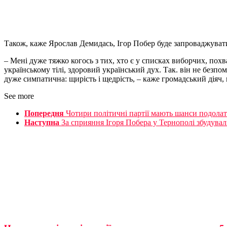
Також, каже Ярослав Демидась, Ігор Побер буде запроваджувати
– Мені дуже тяжко когось з тих, хто є у списках виборчих, похв
українському тілі, здоровий український дух. Так. він не безпо
дуже симпатична: щирість і щедрість, – каже громадський діяч
See more
Попередня
Чотири політичні партії мають шанси подолат
Наступна
За сприяння Ігоря Побера у Тернополі збудувал