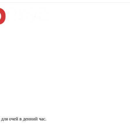
для очей в денний час.