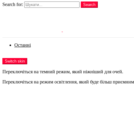
Search for:
Search
Login
Останні
Menu
Switch skin
Переключіться на темний режим, який ніжніший для очей.
Переключіться на режим освітлення, який буде більш приємним 
Login