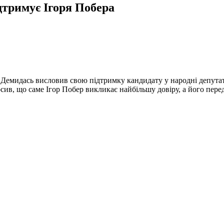
дтримує Ігоря Побера
 Демидась висловив свою підтримку кандидату у народні депута
осив, що саме Ігор Побер викликає найбільшу довіру, а його пер