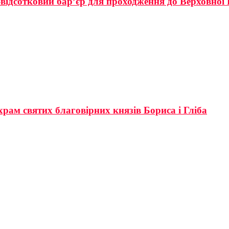
-відсотковий бар’єр для проходження до Верховної
храм святих благовірних князів Бориса і Гліба