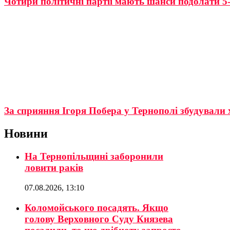
Чотири політичні партії мають шанси подолати 5
За сприяння Ігоря Побера у Тернополі збудували 
Новини
На Тернопільщині заборонили
ловити раків
07.08.2026, 13:10
Коломойського посадять. Якщо
голову Верховного Суду Князева