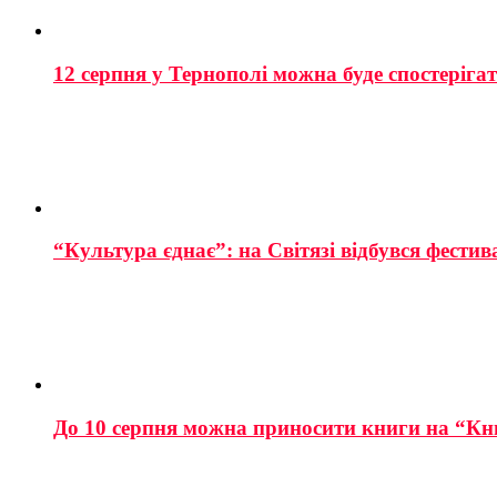
12 серпня у Тернополі можна буде спостеріга
“Культура єднає”: на Світязі відбувся фестив
До 10 серпня можна приносити книги на “Кн