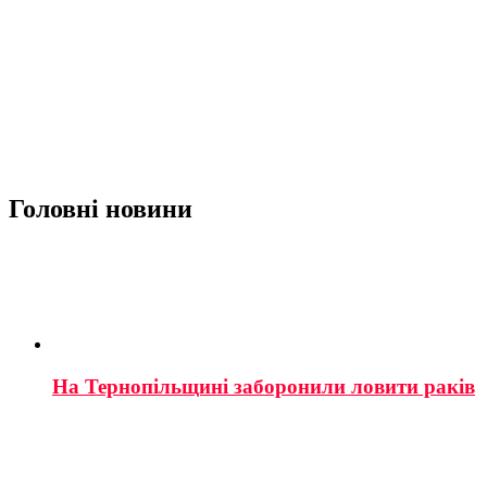
Головні новини
На Тернопільщині заборонили ловити раків