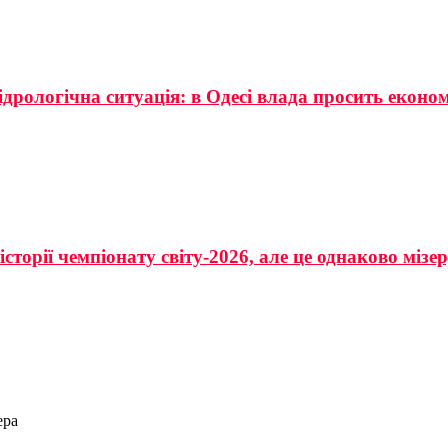
ідрологічна ситуація: в Одесі влада просить еконо
сторії чемпіонату світу-2026, але це однаково мізе
ера