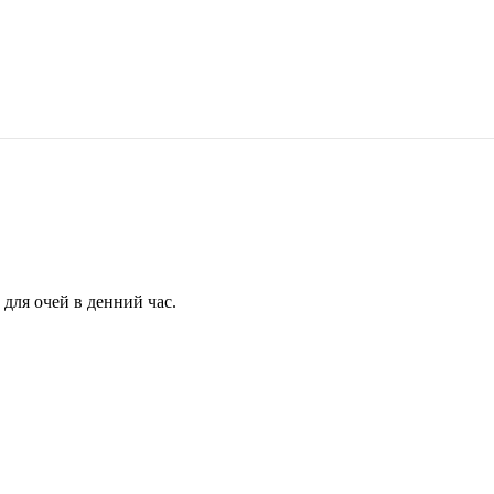
для очей в денний час.