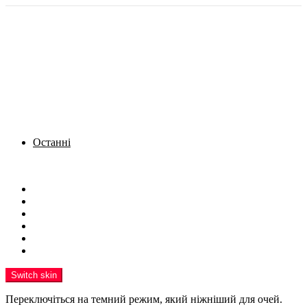
Останні
Menu
Новини
Політика
Кримінал
Фото
Надіслати новину
Реклама на сайті
Switch skin
Переключіться на темний режим, який ніжніший для очей.