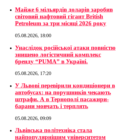
Майже 6 мільярдів доларів заробив
світовий нафтовий гігант British
Petroleum за три місяці 2026 року
05.08.2026, 18:00
Унаслідок російської атаки повністю
знищено логістичний комплекс
бренду “PUMA” в Україні.
05.08.2026, 17:20
У Львові перевірили кондиціонери в
автобусах: на порушників чекають
штрафи. А в Тернополі пасажири-
барани мовчать і терплять
05.08.2026, 09:09
Львівська політехніка стала
найпопулярнішим університетом