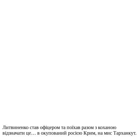
Литвиненко став офіцером та поїхав разом з коханою
відзначати це… в окупований росією Крим, на мис Тарханкут.