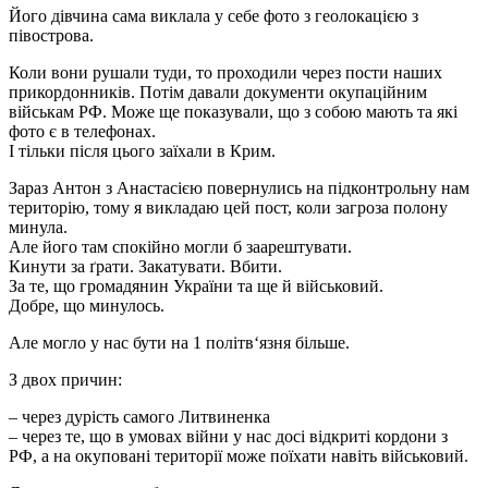
Його дівчина сама виклала у себе фото з геолокацією з
півострова.
Коли вони рушали туди, то проходили через пости наших
прикордонників. Потім давали документи окупаційним
військам РФ. Може ще показували, що з собою мають та які
фото є в телефонах.
І тільки після цього заїхали в Крим.
Зараз Антон з Анастасією повернулись на підконтрольну нам
територію, тому я викладаю цей пост, коли загроза полону
минула.
Але його там спокійно могли б заарештувати.
Кинути за ґрати. Закатувати. Вбити.
За те, що громадянин України та ще й військовий.
Добре, що минулось.
Але могло у нас бути на 1 політв‘язня більше.
З двох причин:
– через дурість самого Литвиненка
– через те, що в умовах війни у нас досі відкриті кордони з
РФ, а на окуповані території може поїхати навіть військовий.