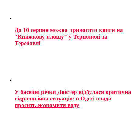
До 10 серпня можна приносити книги на
“Книжкову площу” у Тернополі та
Теребовлі
У басейні річки Дністер відбулася критична
гідрологічна ситуація: в Одесі влада
просить економити воду