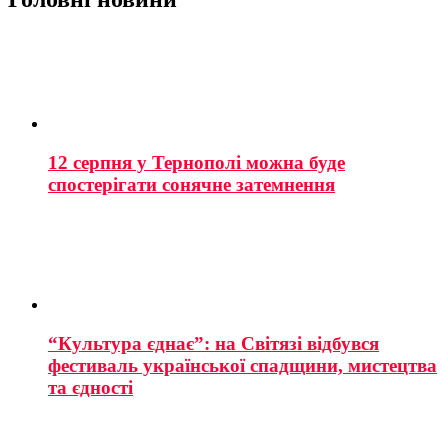
12 серпня у Тернополі можна буде
спостерігати сонячне затемнення
“Культура єднає”: на Світязі відбувся
фестиваль української спадщини, мистецтва
та єдності