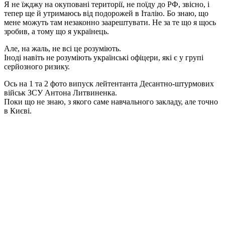
Я не їжджу на окуповані території, не поїду до РФ, звісно, і
тепер ще й утримаюсь від подорожей в Італію. Бо знаю, що
мене можуть там незаконно заарештувати. Не за те що я щось
зробив, а тому що я українець.
Але, на жаль, не всі це розуміють.
Іноді навіть не розуміють українські офіцери, які є у групі
серйозного ризику.
Ось на 1 та 2 фото випуск лейтентанта Десантно-штурмових
військ ЗСУ Антона Литвиненка.
Поки що не знаю, з якого саме навчального закладу, але точно
в Києві.