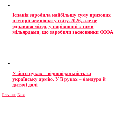
Іспанія заробила найбільшу суму призових
в історії чемпіонату світу-2026, але це
однаково мізер, у порівнянні з тими
мільярдами, що заробили засновники ФІФА
У його руках – відповідальність за
українську армію. У її руках – бандура й
дитячі долі
Previous
Next