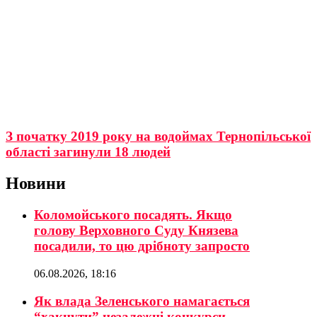
З початку 2019 року на водоймах Тернопільської
області загинули 18 людей
Новини
Коломойського посадять. Якщо
голову Верховного Суду Князева
посадили, то цю дрібноту запросто
06.08.2026, 18:16
Як влада Зеленського намагається
“хакнути” незалежні конкурси –