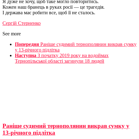
Я дуже не хочу, щоб таке могло повторитись.
Кожен наш бранець в руках росії — це трагедія.
І держава має робити все, щоб її не сталось.
Сергій Стерненко
See more
Попередня
Раніше судимий тернополянин викрав сумку
у 13-річного підлітка
Наступна
З початку 2019 року на водоймах
Тернопільської області загинули 18 людей
Раніше судимий тернополянин викрав сумку у
13-річного підлітка